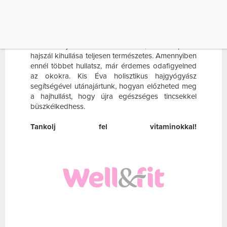
A fűtés, a kinti zimankó és a vastag kötött sapkák
sem tesznek jót a fejbőrnek. Ha a te hajadat is
megviselte a tél, még nem kell pánikba esned.
Minden hajszálnak van életciklusa, tehát napi 80
hajszál kihullása teljesen természetes. Amennyiben
ennél többet hullatsz, már érdemes odafigyelned
az okokra. Kis Éva holisztikus hajgyógyász
segítségével utánajártunk, hogyan előzheted meg
a hajhullást, hogy újra egészséges tincsekkel
büszkélkedhess.
Tankolj fel vitaminokkal!