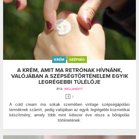
KRÉM
SZÉPSÉG
A KRÉM, AMIT MA RETRÓNAK HÍVNÁNK,
VALÓJÁBAN A SZÉPSÉGTÖRTÉNELEM EGYIK
LEGRÉGEBBI TÚLÉLŐJE
ÍRTA:
WELLANDFIT
0
A cold cream ma sokak szemében vintage szépségápolási
terméknek számít, pedig valójában az egyik legrégebbi kozmetikai
készítmény, amely több mint kétezer éve része a bőrápolás
történetének.