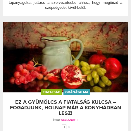
tápanyagokat juttass a szervezetedbe ahhoz, hogy megőrizd a
szépségedet kívül-belül.
FIATALSÁG
GRÁNÁTALMA
EZ A GYÜMÖLCS A FIATALSÁG KULCSA –
FOGADJUNK, HOLNAP MÁR A KONYHÁDBAN
LESZ!
ÍRTA:
WELLANDFIT
0