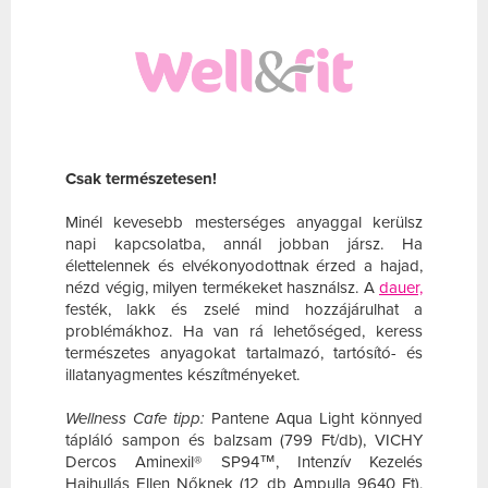
Csak természetesen!
Minél kevesebb mesterséges anyaggal kerülsz
napi kapcsolatba, annál jobban jársz. Ha
élettelennek és elvékonyodottnak érzed a hajad,
nézd végig, milyen termékeket használsz. A
dauer,
festék, lakk és zselé mind hozzájárulhat a
problémákhoz. Ha van rá lehetőséged, keress
természetes anyagokat tartalmazó, tartósító- és
illatanyagmentes készítményeket.
Wellness Cafe tipp:
Pantene Aqua Light könnyed
tápláló sampon és balzsam (799 Ft/db), VICHY
Dercos Aminexil® SP94™, Intenzív Kezelés
Hajhullás Ellen Nőknek (12 db Ampulla 9640 Ft),