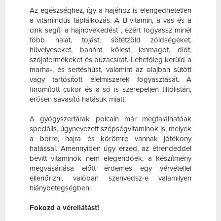
Az egészséghez, így a hajéhoz is elengedhetetlen
a vitamindús táplálkozás. A B-vitamin, a vas és a
cink segíti a hajnövekedést , ezért fogyassz minél
több halat, tojást, sötétzöld zöldségeket,
hüvelyeseket, banánt, kölest, lenmagot, diót,
szójatermékeket és búzacsírát. Lehetőleg kerüld a
marha-, és sertéshúst, valamint az olajban sütött
vagy tartósított élelmiszerek fogyasztását. A
finomított cukor és a só is szerepeljen tiltólistán,
erősen savasító hatásuk miatt.
A gyógyszertárak polcain már megtalálhatóak
speciális, úgynevezett szépségvitaminok is, melyek
a bőrre, hajra és körömre vannak jótékony
hatással. Amennyiben úgy érzed, az étrendeddel
bevitt vitaminok nem elegendőek, a készítmény
megvásárlása előtt érdemes egy vérvétellel
ellenőrizni, valóban szenvedsz-e valamilyen
hiánybetegségben.
Fokozd a vérellátást!