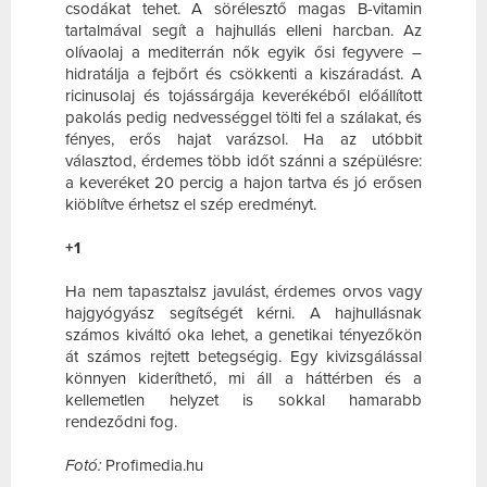
csodákat tehet. A sörélesztő magas B-vitamin
tartalmával segít a hajhullás elleni harcban. Az
olívaolaj a mediterrán nők egyik ősi fegyvere –
hidratálja a fejbőrt és csökkenti a kiszáradást. A
ricinusolaj és tojássárgája keverékéből előállított
pakolás pedig nedvességgel tölti fel a szálakat, és
fényes, erős hajat varázsol. Ha az utóbbit
választod, érdemes több időt szánni a szépülésre:
a keveréket 20 percig a hajon tartva és jó erősen
kiöblítve érhetsz el szép eredményt.
+1
Ha nem tapasztalsz javulást, érdemes orvos vagy
hajgyógyász segítségét kérni. A hajhullásnak
számos kiváltó oka lehet, a genetikai tényezőkön
át számos rejtett betegségig. Egy kivizsgálással
könnyen kideríthető, mi áll a háttérben és a
kellemetlen helyzet is sokkal hamarabb
rendeződni fog.
Fotó:
Profimedia.hu