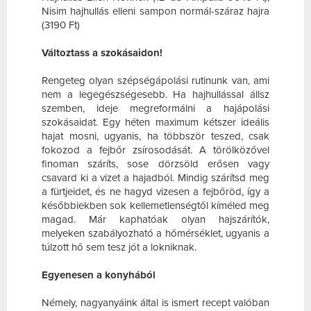
Nisim hajhullás elleni sampon normál-száraz hajra
(3190 Ft)
Változtass a szokásaidon!
Rengeteg olyan szépségápolási rutinunk van, ami
nem a legegészségesebb. Ha hajhullással állsz
szemben, ideje megreformálni a hajápolási
szokásaidat. Egy héten maximum kétszer ideális
hajat mosni, ugyanis, ha többször teszed, csak
fokozod a fejbőr zsírosodását. A törölközővel
finoman száríts, sose dörzsöld erősen vagy
csavard ki a vizet a hajadból. Mindig szárítsd meg
a fürtjeidet, és ne hagyd vizesen a fejbőröd, így a
későbbiekben sok kellemetlenségtől kíméled meg
magad. Már kaphatóak olyan hajszárítók,
melyeken szabályozható a hőmérséklet, ugyanis a
túlzott hő sem tesz jót a lokniknak.
Egyenesen a konyhából
Némely, nagyanyáink által is ismert recept valóban