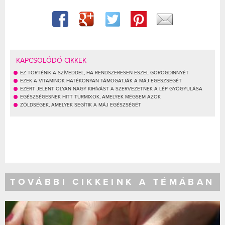
KAPCSOLÓDÓ CIKKEK
EZ TÖRTÉNIK A SZÍVEDDEL, HA RENDSZERESEN ESZEL GÖRÖGDINNYÉT
EZEK A VITAMINOK HATÉKONYAN TÁMOGATJÁK A MÁJ EGÉSZSÉGÉT
EZÉRT JELENT OLYAN NAGY KIHÍVÁST A SZERVEZETNEK A LÉP GYÓGYULÁSA
EGÉSZSÉGESNEK HITT TURMIXOK, AMELYEK MÉGSEM AZOK
ZÖLDSÉGEK, AMELYEK SEGÍTIK A MÁJ EGÉSZSÉGÉT
TOVÁBBI CIKKEINK A TÉMÁBAN