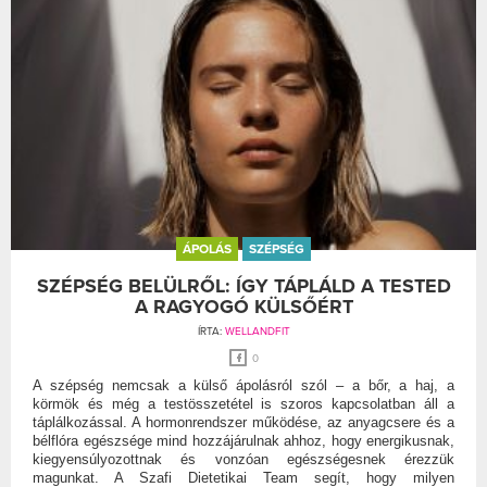
ÁPOLÁS
SZÉPSÉG
SZÉPSÉG BELÜLRŐL: ÍGY TÁPLÁLD A TESTED
A RAGYOGÓ KÜLSŐÉRT
ÍRTA:
WELLANDFIT
0
A szépség nemcsak a külső ápolásról szól – a bőr, a haj, a
körmök és még a testösszetétel is szoros kapcsolatban áll a
táplálkozással. A hormonrendszer működése, az anyagcsere és a
bélflóra egészsége mind hozzájárulnak ahhoz, hogy energikusnak,
kiegyensúlyozottnak és vonzóan egészségesnek érezzük
magunkat. A Szafi Dietetikai Team segít, hogy milyen