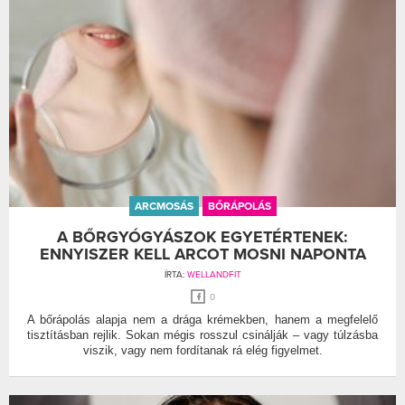
ARCMOSÁS
BŐRÁPOLÁS
A BŐRGYÓGYÁSZOK EGYETÉRTENEK:
ENNYISZER KELL ARCOT MOSNI NAPONTA
ÍRTA:
WELLANDFIT
0
A bőrápolás alapja nem a drága krémekben, hanem a megfelelő
tisztításban rejlik. Sokan mégis rosszul csinálják – vagy túlzásba
viszik, vagy nem fordítanak rá elég figyelmet.