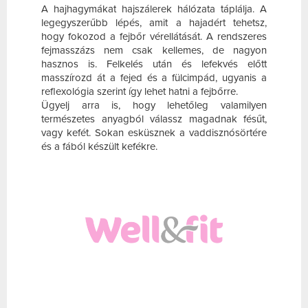
A hajhagymákat hajszálerek hálózata táplálja. A
legegyszerűbb lépés, amit a hajadért tehetsz,
hogy fokozod a fejbőr vérellátását. A rendszeres
fejmasszázs nem csak kellemes, de nagyon
hasznos is. Felkelés után és lefekvés előtt
masszírozd át a fejed és a fülcimpád, ugyanis a
reflexológia szerint így lehet hatni a fejbőrre.
Ügyelj arra is, hogy lehetőleg valamilyen
természetes anyagból válassz magadnak fésűt,
vagy kefét. Sokan esküsznek a vaddisznósörtére
és a fából készült kefékre.