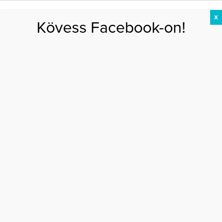
X
Kövess Facebook-on!
DIÉTA
FOGYÁS
EDZÉS
ZSÍRÉGETÉS
KEREKFENÉK
HASIZOM
FEHÉRJE
Főoldal
>
SZÉPSÉG
>
5 tuti tipp hajhullás ellen
5 TUTI TIPP HAJHULLÁS ELLEN