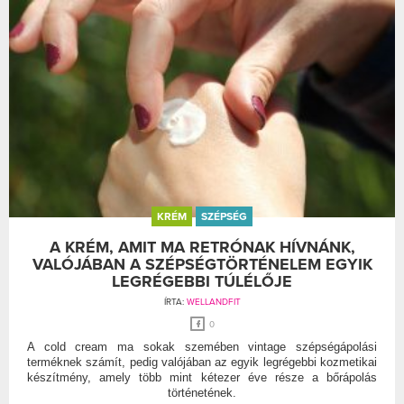
KRÉM
SZÉPSÉG
A KRÉM, AMIT MA RETRÓNAK HÍVNÁNK,
VALÓJÁBAN A SZÉPSÉGTÖRTÉNELEM EGYIK
LEGRÉGEBBI TÚLÉLŐJE
ÍRTA:
WELLANDFIT
0
A cold cream ma sokak szemében vintage szépségápolási
terméknek számít, pedig valójában az egyik legrégebbi kozmetikai
készítmény, amely több mint kétezer éve része a bőrápolás
történetének.