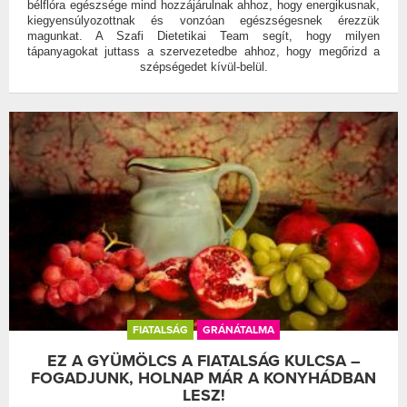
bélflóra egészsége mind hozzájárulnak ahhoz, hogy energikusnak,
kiegyensúlyozottnak és vonzóan egészségesnek érezzük
magunkat. A Szafi Dietetikai Team segít, hogy milyen
tápanyagokat juttass a szervezetedbe ahhoz, hogy megőrizd a
szépségedet kívül-belül.
FIATALSÁG
GRÁNÁTALMA
EZ A GYÜMÖLCS A FIATALSÁG KULCSA –
FOGADJUNK, HOLNAP MÁR A KONYHÁDBAN
LESZ!