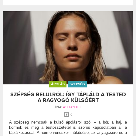
ÁPOLÁS
SZÉPSÉG
SZÉPSÉG BELÜLRŐL: ÍGY TÁPLÁLD A TESTED
A RAGYOGÓ KÜLSŐÉRT
ÍRTA:
WELLANDFIT
0
A szépség nemcsak a külső ápolásról szól – a bőr, a haj, a
körmök és még a testösszetétel is szoros kapcsolatban áll a
táplálkozással. A hormonrendszer működése, az anyagcsere és a