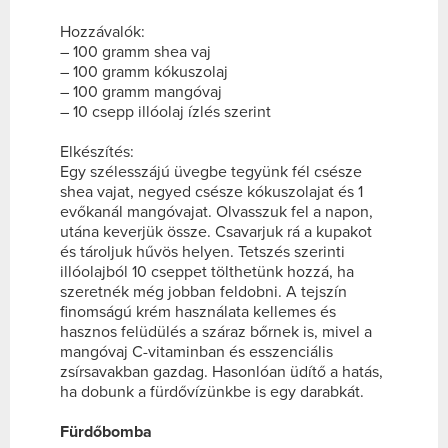
Hozzávalók:
– 100 gramm shea vaj
– 100 gramm kókuszolaj
– 100 gramm mangóvaj
– 10 csepp illóolaj ízlés szerint
Elkészítés:
Egy szélesszájú üvegbe tegyünk fél csésze
shea vajat, negyed csésze kókuszolajat és 1
evőkanál mangóvajat. Olvasszuk fel a napon,
utána keverjük össze. Csavarjuk rá a kupakot
és tároljuk hűvös helyen. Tetszés szerinti
illóolajból 10 cseppet tölthetünk hozzá, ha
szeretnék még jobban feldobni. A tejszín
finomságú krém használata kellemes és
hasznos felüdülés a száraz bőrnek is, mivel a
mangóvaj C-vitaminban és esszenciális
zsírsavakban gazdag. Hasonlóan üdítő a hatás,
ha dobunk a fürdővízünkbe is egy darabkát.
Fürdőbomba