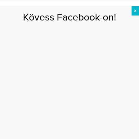
X
Kövess Facebook-on!
DIÉTA
FOGYÁS
EDZÉS
ZSÍRÉGETÉS
KEREKFENÉK
HASIZOM
FEHÉRJE
Főoldal
>
SZÉPSÉG
>
Készítsd magad a kozmetikumaidat!
KÉSZÍTSD MAGAD A KOZMETIKUMAIDAT!