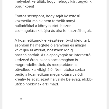
melyeket kerüljük, hogy nehogy kárt tegyünk
bőrünkben!
Fontos szempont, hogy saját készítésű
kozmetikumaink nem terhelik annyi
hulladékkal a környezetet, hiszen
csomagolásaikat újra és újra felhasználhatjuk.
A kozmetikumok elkészítése rövid ideig tart,
azonban ha megfelelő arányban és állagra
keverjük ki azokat, hosszabb ideig
használhatóak. Az alapanyagok az internetről
kedvező áron, akár alapcsomagban is
megrendelhetőek, és receptekben is
bővelkedik a világháló.
Nem utolsó sorban
pedig a kozmetikum megalkotása valódi
kreatív feladat, ezért ha valaki belevág, előbb-
utóbb hobbinak érzi majd.