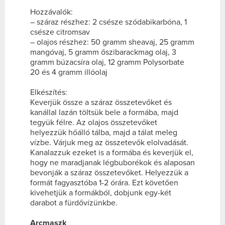
Hozzávalók:
– száraz részhez: 2 csésze szódabikarbóna, 1
csésze citromsav
– olajos részhez: 50 gramm sheavaj, 25 gramm
mangóvaj, 5 gramm őszibarackmag olaj, 3
gramm búzacsíra olaj, 12 gramm Polysorbate
20 és 4 gramm illóolaj
Elkészítés:
Keverjük össze a száraz összetevőket és
kanállal lazán töltsük bele a formába, majd
tegyük félre. Az olajos összetevőket
helyezzük hőálló tálba, majd a tálat meleg
vízbe. Várjuk meg az összetevők elolvadását.
Kanalazzuk ezeket is a formába és keverjük el,
hogy ne maradjanak légbuborékok és alaposan
bevonják a száraz összetevőket. Helyezzük a
formát fagyasztóba 1-2 órára. Ezt követően
kivehetjük a formákból, dobjunk egy-két
darabot a fürdővízünkbe.
Arcmaszk