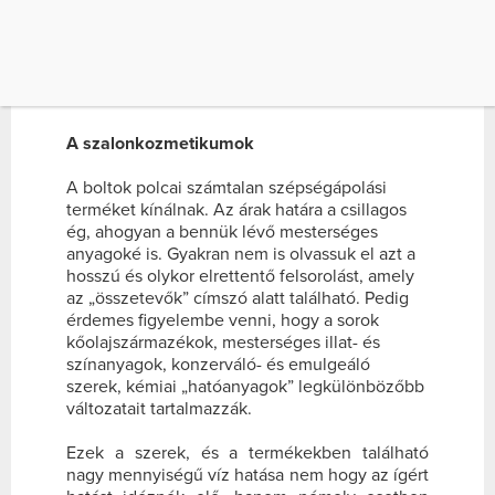
PEDIG ÉRDEMES FIGYELEMBE VENNI, […]
Ha igen, receptjeink segítségével állítsd össze
magad személyre szabott, tartós
kozmetikumaidat.
A szalonkozmetikumok
A boltok polcai számtalan szépségápolási
terméket kínálnak. Az árak határa a csillagos
ég, ahogyan a bennük lévő mesterséges
anyagoké is. Gyakran nem is olvassuk el azt a
hosszú és olykor elrettentő felsorolást, amely
az „összetevők” címszó alatt található. Pedig
érdemes figyelembe venni, hogy a sorok
kőolajszármazékok, mesterséges illat- és
színanyagok, konzerváló- és emulgeáló
szerek, kémiai „hatóanyagok” legkülönbözőbb
változatait tartalmazzák.
Ezek a szerek, és a termékekben található
nagy mennyiségű víz hatása nem hogy az ígért