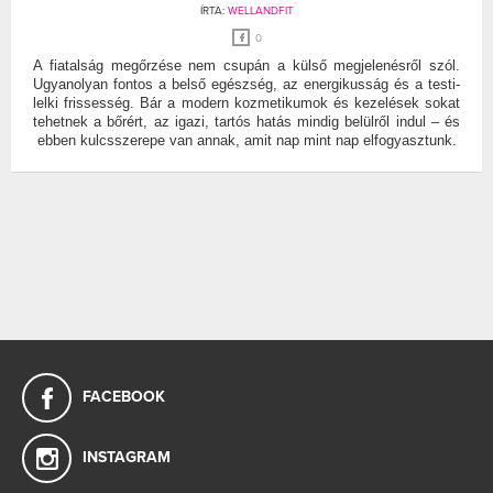
ÍRTA:
WELLANDFIT
0
A fiatalság megőrzése nem csupán a külső megjelenésről szól.
Ugyanolyan fontos a belső egészség, az energikusság és a testi-
lelki frissesség. Bár a modern kozmetikumok és kezelések sokat
tehetnek a bőrért, az igazi, tartós hatás mindig belülről indul – és
ebben kulcsszerepe van annak, amit nap mint nap elfogyasztunk.
FACEBOOK
INSTAGRAM