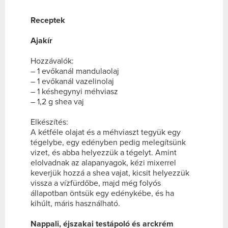
Receptek
Ajakír
Hozzávalók:
– 1 evőkanál mandulaolaj
– 1 evőkanál vazelinolaj
– 1 késhegynyi méhviasz
– 1,2 g shea vaj
Elkészítés:
A kétféle olajat és a méhviaszt tegyük egy
tégelybe, egy edényben pedig melegítsünk
vizet, és abba helyezzük a tégelyt. Amint
elolvadnak az alapanyagok, kézi mixerrel
keverjük hozzá a shea vajat, kicsit helyezzük
vissza a vízfürdőbe, majd még folyós
állapotban öntsük egy edénykébe, és ha
kihűlt, máris használható.
Nappali, éjszakai testápoló és arckrém