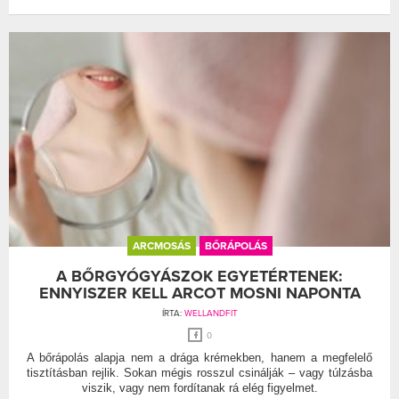
ARCMOSÁS
BŐRÁPOLÁS
A BŐRGYÓGYÁSZOK EGYETÉRTENEK:
ENNYISZER KELL ARCOT MOSNI NAPONTA
ÍRTA:
WELLANDFIT
0
A bőrápolás alapja nem a drága krémekben, hanem a megfelelő
tisztításban rejlik. Sokan mégis rosszul csinálják – vagy túlzásba
viszik, vagy nem fordítanak rá elég figyelmet.