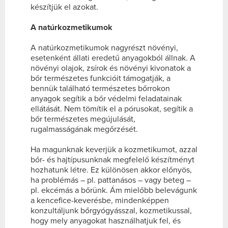
készítjük el azokat.
A natúrkozmetikumok
A natúrkozmetikumok nagyrészt növényi,
esetenként állati eredetű anyagokból állnak. A
növényi olajok, zsírok és növényi kivonatok a
bőr természetes funkcióit támogatják, a
bennük található természetes bőrrokon
anyagok segítik a bőr védelmi feladatainak
ellátását. Nem tömítik el a pórusokat, segítik a
bőr természetes megújulását,
rugalmasságának megőrzését.
Ha magunknak keverjük a kozmetikumot, azzal
bőr- és hajtípusunknak megfelelő készítményt
hozhatunk létre. Ez különösen akkor előnyös,
ha problémás – pl. pattanásos – vagy beteg –
pl. ekcémás a bőrünk. Ám mielőbb belevágunk
a kencefice-keverésbe, mindenképpen
konzultáljunk bőrgyógyásszal, kozmetikussal,
hogy mely anyagokat használhatjuk fel, és