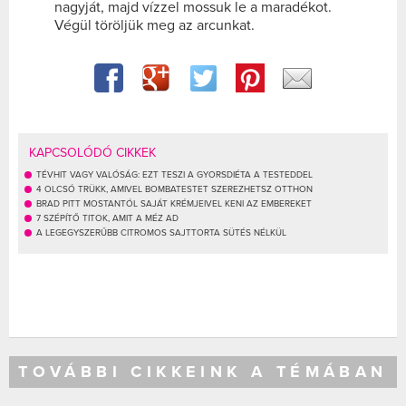
nagyját, majd vízzel mossuk le a maradékot.
Végül töröljük meg az arcunkat.
KAPCSOLÓDÓ CIKKEK
TÉVHIT VAGY VALÓSÁG: EZT TESZI A GYORSDIÉTA A TESTEDDEL
4 OLCSÓ TRÜKK, AMIVEL BOMBATESTET SZEREZHETSZ OTTHON
BRAD PITT MOSTANTÓL SAJÁT KRÉMJEIVEL KENI AZ EMBEREKET
7 SZÉPÍTŐ TITOK, AMIT A MÉZ AD
A LEGEGYSZERŰBB CITROMOS SAJTTORTA SÜTÉS NÉLKÜL
TOVÁBBI CIKKEINK A TÉMÁBAN