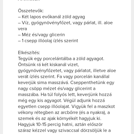
Összetevők:
– Két lapos evőkanál zöld agyag
– Víz, gyógynövényfőzet, vagy párlat, ill. aloe
vera
– Méz és/vagy glicerin
– 1 csepp illóolaj ízlés szerint
Elkészítés:
Tegyük egy porcelántálba a zöld agyagot.
Öntsünk rá két kiskanál vizet,
gyógynövényfőzetet, vagy párlatot, illetve aloe
verát ízlés szerint. Fa vagy porcelán kanállal
keverjük sima masszává. Cseppenthetünk egy
nagy csöpp mézet és/vagy glicerint a
masszába. Ha túl folyós lett, keverjünk hozzá
még egy kis agyagot. Végül adjunk hozzá
egyetlen csepp illóolajat. Vigyük fel a maszkot
vékony rétegben az arcbőrre (és a nyakra), a
szemek és az ajak környékét hagyjuk ki.
Hagyjuk 10-15 percig hatni, aztán először
száraz kézzel vagy szivaccsal dörzsöljük le a