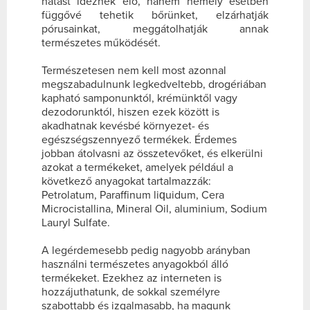
hatást idéznék elő, hanem némely esetben
függővé tehetik bőrünket, elzárhatják
pórusainkat, meggátolhatják annak
természetes működését.
Természetesen nem kell most azonnal
megszabadulnunk legkedveltebb, drogériában
kapható samponunktól, krémünktől vagy
dezodorunktól, hiszen ezek között is
akadhatnak kevésbé környezet- és
egészségszennyező termékek. Érdemes
jobban átolvasni az összetevőket, és elkerülni
azokat a termékeket, amelyek például a
következő anyagokat tartalmazzák:
Petrolatum, Paraffinum liquidum, Cera
Microcistallina, Mineral Oil, aluminium, Sodium
Lauryl Sulfate.
A legérdemesebb pedig nagyobb arányban
használni természetes anyagokból álló
termékeket. Ezekhez az interneten is
hozzájuthatunk, de sokkal személyre
szabottabb és izgalmasabb, ha magunk