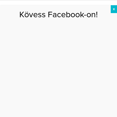
X
Kövess Facebook-on!
DIÉTA
FOGYÁS
EDZÉS
ZSÍRÉGETÉS
KEREKFENÉK
HASIZOM
FEHÉRJE
Nagypál Kriszti