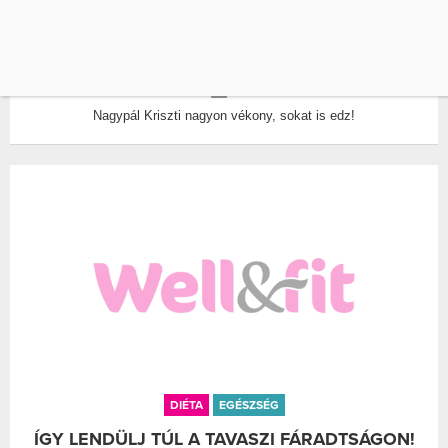
NAGYPÁL KRISZTI NAGYON LEFOGYOTT,
AGGÓDNAK ÉRTE
ÍRTA:
WELLANDFIT
0
Nagypál Kriszti nagyon vékony, sokat is edz!
DIÉTA
EGÉSZSÉG
ÍGY LENDÜLJ TÚL A TAVASZI FÁRADTSÁGON!