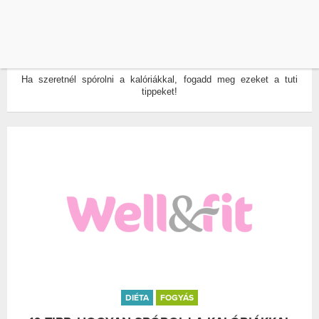
DIÉTA
ÉTKEZÉS
27 TUTI KALÓRIAŰZŐ MÓDSZER
ÍRTA:
KALAPOS ÉVA
0
Ha szeretnél spórolni a kalóriákkal, fogadd meg ezeket a tuti
tippeket!
DIÉTA
FOGYÁS