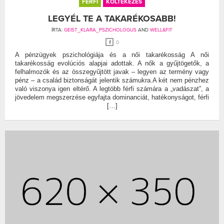
FÉRFI
KÖLTEKEZÉS
LEGYÉL TE A TAKARÉKOSABB!
ÍRTA:
GEIST_KLARA_PSZICHOLOGUS
AND
WELL&FIT
0
A pénzügyek pszichológiája és a női takarékosság A női
takarékosság evolúciós alapjai adottak. A nők a gyűjtögetők, a
felhalmozók és az összegyűjtött javak – legyen az termény vagy
pénz – a család biztonságát jelentik számukra.A két nem pénzhez
való viszonya igen eltérő. A legtöbb férfi számára a „vadászat”, a
jövedelem megszerzése egyfajta dominanciát, hatékonyságot, férfi
[…]