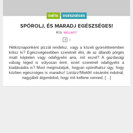
DIÉTA
EGÉSZSÉGES
SPÓROLJ, ÉS MARADJ EGÉSZSÉGES!
ÍRTA:
WELL&FIT
0
Hétköznaponként pizzát rendelsz, vagy a közeli gyorsétteremben
kötsz ki? Egészségesebben szeretnél élni, de az állandó pörgés
miatt képtelen vagy odafigyelni arra, mit eszel? A gazdasági
válság téged is súlyosan érint, ezért szeretnél odafigyelni a
kiadásaidra is? Most megmutatjuk, hogyan spórolhatsz úgy, hogy
közben egészséges is maradsz! Listázz!Mielőtt vásárolni indulnál,
nagyjából átgondolod, hogy mit kellene venned, […]