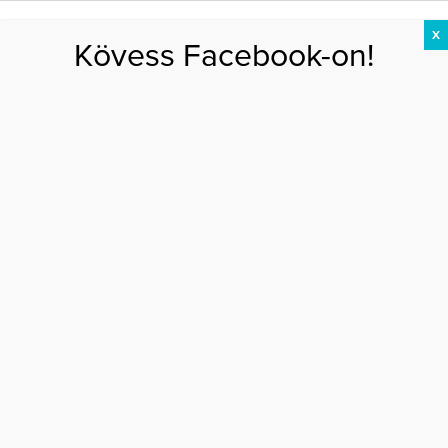
X
Kövess Facebook-on!
DIÉTA
FOGYÁS
EDZÉS
ZSÍRÉGETÉS
KEREKFENÉK
HASIZOM
FEHÉRJE
spórol