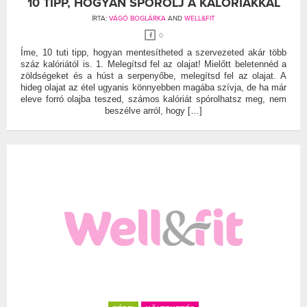
10 TIPP, HOGYAN SPÓROLJ A KALÓRIÁKKAL
ÍRTA:
VÁGÓ BOGLÁRKA
AND
WELL&FIT
0
Íme, 10 tuti tipp, hogyan mentesítheted a szervezeted akár több
száz kalóriától is. 1. Melegítsd fel az olajat! Mielőtt beletennéd a
zöldségeket és a húst a serpenyőbe, melegítsd fel az olajat. A
hideg olajat az étel ugyanis könnyebben magába szívja, de ha már
eleve forró olajba teszed, számos kalóriát spórolhatsz meg, nem
beszélve arról, hogy […]