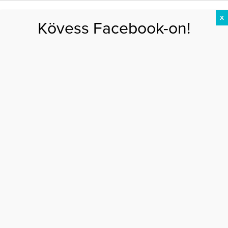
X
Kövess Facebook-on!
DIÉTA
FOGYÁS
EDZÉS
ZSÍRÉGETÉS
KEREKFENÉK
HASIZOM
FEHÉRJE
Főoldal
>
EGÉSZSÉG
>
Szex és a Tao – Férfias önmegtartóztatás
SZEX ÉS A TAO – FÉRFIAS