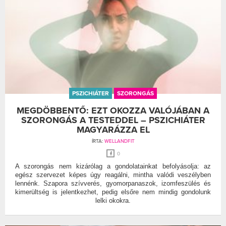
PSZICHIÁTER
SZORONGÁS
MEGDÖBBENTŐ: EZT OKOZZA VALÓJÁBAN A
SZORONGÁS A TESTEDDEL – PSZICHIÁTER
MAGYARÁZZA EL
ÍRTA:
WELLANDFIT
0
A szorongás nem kizárólag a gondolatainkat befolyásolja: az
egész szervezet képes úgy reagálni, mintha valódi veszélyben
lennénk. Szapora szívverés, gyomorpanaszok, izomfeszülés és
kimerültség is jelentkezhet, pedig elsőre nem mindig gondolunk
lelki okokra.