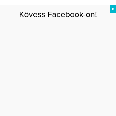
X
Kövess Facebook-on!
DIÉTA
FOGYÁS
EDZÉS
ZSÍRÉGETÉS
KEREKFENÉK
HASIZOM
FEHÉRJE
Főoldal
>
EGÉSZSÉG
>
A 4 legzseniálisabb hódítási trükk – Szexlecke
pároknak