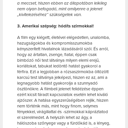
a meccset, hiszen ebben az állapotában lelkileg
nem olyan befogadó, mint amilyenre a jelenet
„kivitelezéséhez” szükségetek van.
3. Amerikai szépség: hódíts szirmokkal!
A film egy kiégett, életével elégedetlen, unalomba,
hazugságokba és kompromisszumokba
kényszerített hivatalnok lázadásáról szól. És arról,
hogy az ártatlan, zsenge, fiatal, éppen csak
bimbózó női test látványa milyen elemi erejű,
korlátokat, tabukat ledöntő hatást gyakorol a
férfira. Ezt a legjobban a rózsaszirmokba öltözött
karcsú test látványa jelképezi, hiszen ez az, ami a
legnagyobb hatást gyakorolja a szunnyadó
ösztönökre. A filmbeli jelenet felidézése éppen
ezért kicsit fáradt kapcsolatok esetén lehet kiváló
ajzószer. A hatása egyszerűségében rejlik, hiszen
nem történik más, mint hogy finom, selymes
fényekkel, virágillattal és -szirmokkal kápráztatod
el szerelmedet. A helyszín lehet az ágy, a
hálószoba szőnyege vagy a fürdőkád is, a lényeg,