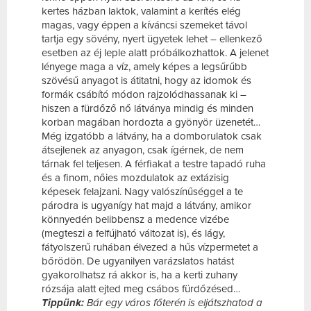
kertes házban laktok, valamint a kerítés elég
magas, vagy éppen a kíváncsi szemeket távol
tartja egy sövény, nyert ügyetek lehet – ellenkező
esetben az éj leple alatt próbálkozhattok. A jelenet
lényege maga a víz, amely képes a legsűrűbb
szövésű anyagot is átitatni, hogy az idomok és
formák csábító módon rajzolódhassanak ki –
hiszen a fürdőző nő látványa mindig és minden
korban magában hordozta a gyönyör üzenetét…
Még izgatóbb a látvány, ha a domborulatok csak
átsejlenek az anyagon, csak ígérnek, de nem
tárnak fel teljesen. A férfiakat a testre tapadó ruha
és a finom, nőies mozdulatok az extázisig
képesek felajzani. Nagy valószínűséggel a te
párodra is ugyanígy hat majd a látvány, amikor
könnyedén belibbensz a medence vizébe
(megteszi a felfújható változat is), és lágy,
fátyolszerű ruhában élvezed a hűs vízpermetet a
bőrödön. De ugyanilyen varázslatos hatást
gyakorolhatsz rá akkor is, ha a kerti zuhany
rózsája alatt ejted meg csábos fürdőzésed…
Tippünk:
Bár egy város főterén is eljátszhatod a