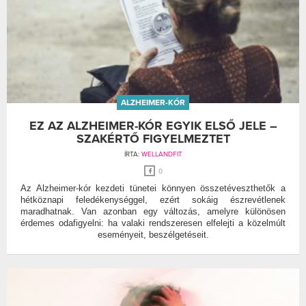
ALZHEIMER-KÓR
EZ AZ ALZHEIMER-KÓR EGYIK ELSŐ JELE –
SZAKÉRTŐ FIGYELMEZTET
ÍRTA:
WELLANDFIT
0
Az Alzheimer-kór kezdeti tünetei könnyen összetéveszthetők a
hétköznapi feledékenységgel, ezért sokáig észrevétlenek
maradhatnak. Van azonban egy változás, amelyre különösen
érdemes odafigyelni: ha valaki rendszeresen elfelejti a közelmúlt
eseményeit, beszélgetéseit.