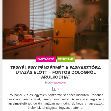
FAGYASZTÓ
PÉNZÉRME
TEGYÉL EGY PÉNZÉRMÉT A FAGYASZTÓBA
UTAZÁS ELŐTT – FONTOS DOLOGRÓL
ÁRULKODHAT
ÍRTA:
WELLANDFIT
0
Egy pohár víz és egyetlen pénzérme segíthet kideríteni, történt-e
hosszabb áramszünet, amíg távol voltál. A módszer egyszerű
figyelmeztető jel, de önmagában nem dönti el, hogy a fagyasztott
ételek biztonságosan fogyaszthatók-e.