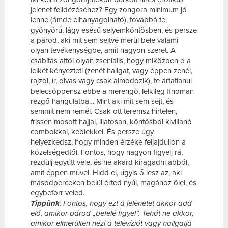
jelenet felidézéséhez? Egy zongora minimum jó
lenne (ámde elhanyagolható), továbbá te,
gyönyörű, lágy esésű selyemköntösben, és persze
a párod, aki mit sem sejtve merül bele valami
olyan tevékenységbe, amit nagyon szeret. A
csábítás attól olyan zseniális, hogy miközben ő a
lelkét kényezteti (zenét hallgat, vagy éppen zenél,
rajzol, ír, olvas vagy csak álmodozik), te ártatlanul
belecsöppensz ebbe a merengő, lelkileg finoman
rezgő hangulatba… Mint aki mit sem sejt, és
semmit nem remél. Csak ott teremsz hirtelen,
frissen mosott hajjal, illatosan, köntösből kivillanó
combokkal, keblekkel. És persze úgy
helyezkedsz, hogy minden érzéke feljajduljon a
közelségedtől. Fontos, hogy nagyon figyelj rá,
rezdülj együtt vele, és ne akard kiragadni abból,
amit éppen művel. Hidd el, úgyis ő lesz az, aki
másodperceken belül érted nyúl, magához ölel, és
egybeforr veled.
Tippünk
: Fontos, hogy ezt a jelenetet akkor add
elő, amikor párod „befelé figyel”. Tehát ne akkor,
amikor elmerülten nézi a televíziót vagy hallgatja