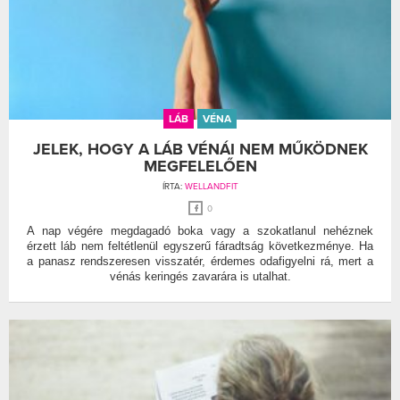
LÁB
VÉNA
JELEK, HOGY A LÁB VÉNÁI NEM MŰKÖDNEK
MEGFELELŐEN
ÍRTA:
WELLANDFIT
0
A nap végére megdagadó boka vagy a szokatlanul nehéznek
érzett láb nem feltétlenül egyszerű fáradtság következménye. Ha
a panasz rendszeresen visszatér, érdemes odafigyelni rá, mert a
vénás keringés zavarára is utalhat.