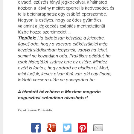
olvadó, ezüstös fényű jégkockával. Kínálhatod
közben a látvány mellett eperrel is kedvesedet, és
te is beleharaphatsz egy csábító eperszembe.
Nagyon is esélyes, hogy az édes gyümölcs,
valamint a jégkockás csábítás menthetetlenül
tűzbe hozza szerelmedet …
Tippünk:
Ha tudatosan készülsz a jelenetre,
figyelj oda, hogy a vacsora előkészületei még
kezdeti stádiumban legyenek, vagyis ha lehet,
semmi ne kozmáljon oda. Praktikus például, ha
csak hidegtálat szánsz erre az estére. Mindez
azért is fontos, hogy párod ne aludjon el. Mert,
mint tudjuk, kevés olyan férfi van, aki egy finom,
laktató vacsora után ne punnyadna be…
A témáról bővebben a Maxima magazin
augusztusi számában olvashatsz!
Képek forrása: Profimédia