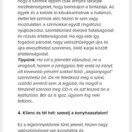
hogy a szirmok éppen csak annyira takarják
mezítelenségedet, hogy beinduljon a fantáziája. Az
ágyék és a keblek ki-kibukkanhatnak a hullámzó,
élettel teli szirmok alól, hiszen te sem vagy
mozdulatlan: a szirmokkal együtt ringatózol,
nyújtózkodsz, szemlátomást élvezed fiatalságodat
és rózsás ártatlanságodat. Ha egy este így
fogadod párodat, nagy valószínűséggel újra és
újra elveszítheted szerelmes, ölelő karjai között
ártatlanságodat.
Tippünk:
Ha ezt a jelenetet választod, ne a
virágbolt, hanem a (virág)piac felé vedd az irányt:
ott kevesebb pénzért sokkal több „alapanyagot“
szerezhetsz be. De ne feledkezz meg a szexi,
csábító zenéről sem. A legjobb, ha magát a
filmzenét szerzed meg CD-n, és azt teszed be a
lejátszóba. Bár az is igaz, úgysem fog neki
feltűnni…
4. Kilenc és fél hét: szexelj a konyhaasztalon!
Ez a legkönnyebbnek tűnő jelenet, hiszen nagy
valószínűséggel van konyhátok és