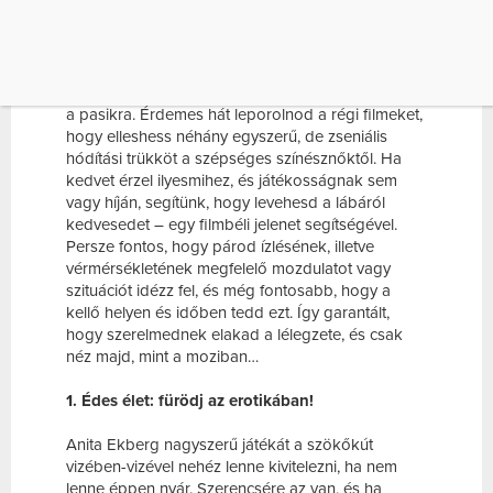
JELENET SEGÍTSÉGÉVEL. PERSZE FONTOS,
[…]
A szexuális töltetű vagy finom erotikával átitatott
jelenetek a mai napig erőteljes hatást gyakorolnak
a pasikra. Érdemes hát leporolnod a régi filmeket,
hogy elleshess néhány egyszerű, de zseniális
hódítási trükköt a szépséges színésznőktől. Ha
kedvet érzel ilyesmihez, és játékosságnak sem
vagy híján, segítünk, hogy levehesd a lábáról
kedvesedet – egy filmbéli jelenet segítségével.
Persze fontos, hogy párod ízlésének, illetve
vérmérsékletének megfelelő mozdulatot vagy
szituációt idézz fel, és még fontosabb, hogy a
kellő helyen és időben tedd ezt. Így garantált,
hogy szerelmednek elakad a lélegzete, és csak
néz majd, mint a moziban…
1. Édes élet: fürödj az
erotikában!
Anita Ekberg nagyszerű játékát a szökőkút
vizében-vizével nehéz lenne kivitelezni, ha nem
lenne éppen nyár. Szerencsére az van, és ha