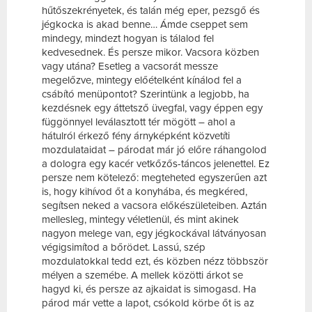
hűtőszekrényetek, és talán még eper, pezsgő és
jégkocka is akad benne… Ámde cseppet sem
mindegy, mindezt hogyan is tálalod fel
kedvesednek. És persze mikor. Vacsora közben
vagy utána? Esetleg a vacsorát messze
megelőzve, mintegy előételként kínálod fel a
csábító menüpontot? Szerintünk a legjobb, ha
kezdésnek egy áttetsző üvegfal, vagy éppen egy
függönnyel leválasztott tér mögött – ahol a
hátulról érkező fény árnyképként közvetíti
mozdulataidat – párodat már jó előre ráhangolod
a dologra egy kacér vetkőzős-táncos jelenettel. Ez
persze nem kötelező: megteheted egyszerűen azt
is, hogy kihívod őt a konyhába, és megkéred,
segítsen neked a vacsora előkészületeiben. Aztán
mellesleg, mintegy véletlenül, és mint akinek
nagyon melege van, egy jégkockával látványosan
végigsimítod a bőrödet. Lassú, szép
mozdulatokkal tedd ezt, és közben nézz többször
mélyen a szemébe. A mellek közötti árkot se
hagyd ki, és persze az ajkaidat is simogasd. Ha
párod már vette a lapot, csókold körbe őt is az