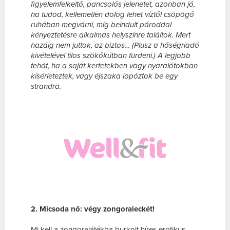
figyelemfelkeltő, pancsolós jelenetet, azonban jó,
ha tudod, kellemetlen dolog lehet víztől csöpögő
ruhában megvárni, míg beindult pároddal
kényeztetésre alkalmas helyszínre találtok. Mert
hazáig nem juttok, az biztos… (Plusz a hőségriadó
kivételével tilos szökőkútban fürdeni.) A legjobb
tehát, ha a saját kertetekben vagy nyaralótokban
kísérleteztek, vagy éjszaka lopóztok be egy
strandra.
2. Micsoda nő: végy zongoraleckét!
Mi kell a zongorajátékba burkolt híres erotikus