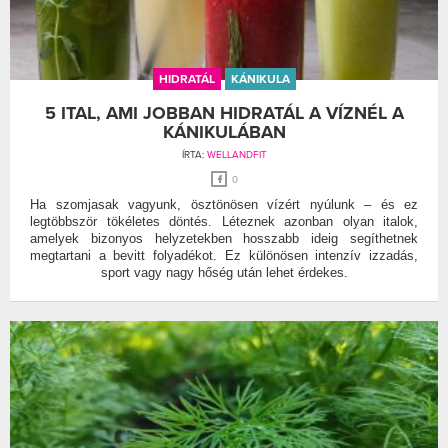
HIDRATÁL
KÁNIKULA
5 ITAL, AMI JOBBAN HIDRATÁL A VÍZNÉL A
KÁNIKULÁBAN
ÍRTA:
WELLANDFIT
0
Ha szomjasak vagyunk, ösztönösen vízért nyúlunk – és ez
legtöbbször tökéletes döntés. Léteznek azonban olyan italok,
amelyek bizonyos helyzetekben hosszabb ideig segíthetnek
megtartani a bevitt folyadékot. Ez különösen intenzív izzadás,
sport vagy nagy hőség után lehet érdekes.