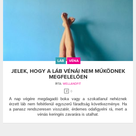
LÁB
VÉNA
JELEK, HOGY A LÁB VÉNÁI NEM MŰKÖDNEK
MEGFELELŐEN
ÍRTA:
WELLANDFIT
0
A nap végére megdagadó boka vagy a szokatlanul nehéznek
érzett láb nem feltétlenül egyszerű fáradtság következménye. Ha
a panasz rendszeresen visszatér, érdemes odafigyelni rá, mert a
vénás keringés zavarára is utalhat.