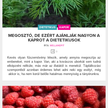
DIETETIKUS
KAPOR
MEGOSZTÓ, DE EZÉRT AJÁNLJÁK NAGYON A
KAPROT A DIETETIKUSOK
ÍRTA:
WELLANDFIT
0
Kevés olyan fűszernövény létezik, amely annyira megosztja az
embereket, mint a kapor. Van, aki a kovászos uborkát sem tudná
elképzelni nélküle, más már az illatától is menekül. Táplálkozási
szempontból azonban érdemes lehet adni neki egy esélyt, még
akkor is, ha nem kerül belőle hatalmas mennyiség a tányérunkra.