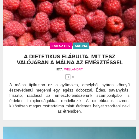
EMÉSZTÉS
MÁLNA
A DIETETIKUS ELÁRULTA, MIT TESZ
VALÓJÁBAN A MÁLNA AZ EMÉSZTÉSSEL
ÍRTA:
WELLANDFIT
0
A málna tipikusan az a gyümölcs, amelyből nyáron könnyű
észrevétlenül megenni egy egész dobozzal. Édes, savanykás,
frissítő, ráadásul az emésztőrendszerünk szempontjából is
érdekes tulajdonságokkal rendelkezik. A dietetikusok szerint
különösen magas rosttartalma miatt érdemes helyet szorítani neki
az étrendben.