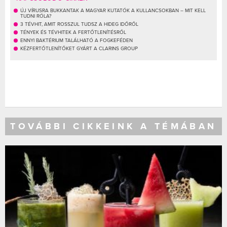
ÚJ VÍRUSRA BUKKANTAK A MAGYAR KUTATÓK A KULLANCSOKBAN – MIT KELL
TUDNI RÓLA?
3 TÉVHIT, AMIT ROSSZUL TUDSZ A HIDEG IDŐRŐL
TÉNYEK ÉS TÉVHITEK A FERTŐTLENÍTÉSRŐL
ENNYI BAKTÉRIUM TALÁLHATÓ A FOGKEFÉDEN
KÉZFERTŐTLENÍTŐKET GYÁRT A CLARINS GROUP
TOVÁBBI CIKKEINK A TÉMÁBAN