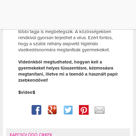
[…]
Az egyik legérzékenyebb csoport a gyermekeké.
Ha a gyermek az iskolában megfertőződik és
haza viszi a vírust, nagy valószínűséggel a család
többi tagja is megbetegszik. A közösségekben
rendkívül gyorsan terjedhet a vírus. Ezért fontos,
hogy a szülök néhány alapvető higiéniás
viselkedésnormára megtanítsák gyermekeiket.
Videónkból megtudhatod, hogyan kell a
gyermekeket helyes tüsszentésre, kézmosásra
megtanítani, illetve mi a teendő a használt papír
zsebkendővel!
$video$
KAPCSOLÓDÓ CIKKEK