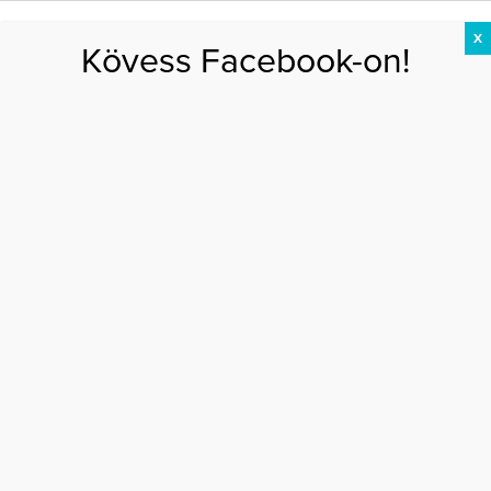
X
Kövess Facebook-on!
DIÉTA
FOGYÁS
EDZÉS
ZSÍRÉGETÉS
KEREKFENÉK
HASIZOM
FEHÉRJE
Főoldal
>
EGÉSZSÉG
>
Így védekezz a H1N1 ellen! – videóval
ÍGY VÉDEKEZZ A H1N1 ELLEN! – VIDEÓVAL