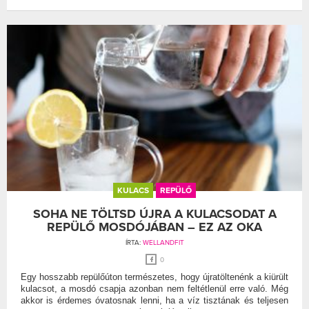
KULACS
REPÜLŐ
SOHA NE TÖLTSD ÚJRA A KULACSODAT A
REPÜLŐ MOSDÓJÁBAN – EZ AZ OKA
ÍRTA:
WELLANDFIT
0
Egy hosszabb repülőúton természetes, hogy újratöltenénk a kiürült
kulacsot, a mosdó csapja azonban nem feltétlenül erre való. Még
akkor is érdemes óvatosnak lenni, ha a víz tisztának és teljesen