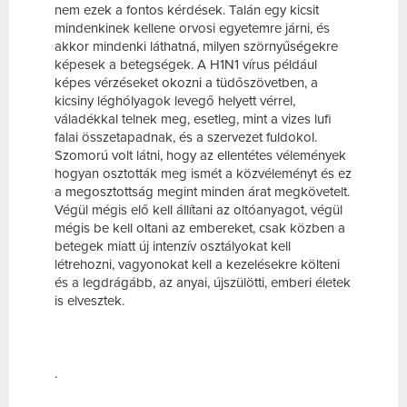
nem ezek a fontos kérdések. Talán egy kicsit
mindenkinek kellene orvosi egyetemre járni, és
akkor mindenki láthatná, milyen szörnyűségekre
képesek a betegségek. A H1N1 vírus például
képes vérzéseket okozni a tüdőszövetben, a
kicsiny léghólyagok levegő helyett vérrel,
váladékkal telnek meg, esetleg, mint a vizes lufi
falai összetapadnak, és a szervezet fuldokol.
Szomorú volt látni, hogy az ellentétes vélemények
hogyan osztották meg ismét a közvéleményt és ez
a megosztottság megint minden árat megkövetelt.
Végül mégis elő kell állítani az oltóanyagot, végül
mégis be kell oltani az embereket, csak közben a
betegek miatt új intenzív osztályokat kell
létrehozni, vagyonokat kell a kezelésekre költeni
és a legdrágább, az anyai, újszülötti, emberi életek
is elvesztek.
.