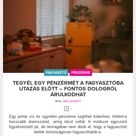
FAGYASZTÓ
PÉNZÉRME
TEGYÉL EGY PÉNZÉRMÉT A FAGYASZTÓBA
UTAZÁS ELŐTT – FONTOS DOLOGRÓL
ÁRULKODHAT
ÍRTA:
WELLANDFIT
0
Egy pohár víz és egyetlen pénzérme segíthet kideríteni, történt-e
hosszabb áramszünet, amíg távol voltál. A módszer egyszerű
figyelmeztető jel, de önmagában nem dönti el, hogy a fagyasztott
ételek biztonságosan fogyaszthatók-e.