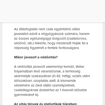
ILLETVE FOLYAMATBAN LÉVŐ
VÁRANDÓSNAK, A TERHESSÉG AKÁRMELYIK
SZAKASZÁBAN (0-42. HÉTIG), SZÜLÉS UTÁNI
IDŐSZAKBAN, SZOPTATÁS ALATT. A
KISMAMÁK […]
Az állásfoglalás nem csak egyértelmű oltási
javaslatot adott a nőgyógyászok számára, hanem
az összes egészségügyi dolgozót (családorvos,
védőnő, stb.) felkérte, hogy mindenütt hívják fel a
népesség figyelmét a fentiek fontosságára.
Mikor javasolt a védőoltás?
A védőoltás javasolt valamennyi leendő, illetve
folyamatban lévő várandósnak, a terhesség
akármelyik szakaszában (0-42. hétig), szülés utáni
időszakban, szoptatás alatt. A kismamák
védelmére az őket ellátó személyzetnek,
családtagoknak (beleértve az 1 évesnél idősebb
gyermekeket is).
Az oltás tények és statisztikák tükrében