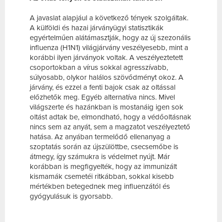
A javaslat alapjául a következő tények szolgáltak.
A külföldi és hazai járványügyi statisztikák
egyértelműen alátámasztják, hogy az új szezonális
influenza (H1N1) világjárvány veszélyesebb, mint a
korábbi ilyen járványok voltak. A veszélyeztetett
csoportokban a vírus sokkal agresszívabb,
súlyosabb, olykor halálos szövődményt okoz. A
járvány, és ezzel a fenti bajok csak az oltással
előzhetők meg. Egyéb alternatíva nincs. Mivel
világszerte és hazánkban is mostanáig igen sok
oltást adtak be, elmondható, hogy a védőoltásnak
nincs sem az anyát, sem a magzatot veszélyeztető
hatása. Az anyában termelődő ellenanyag a
szoptatás során az újszülöttbe, csecsemőbe is
átmegy, így számukra is védelmet nyújt. Már
korábban is megfigyelték, hogy az immunizált
kismamák csemetéi ritkábban, sokkal kisebb
mértékben betegednek meg influenzától és
gyógyulásuk is gyorsabb.