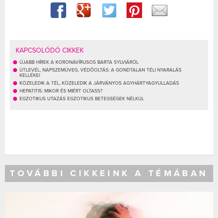
KAPCSOLÓDÓ CIKKEK
ÚJABB HÍREK A KORONAVÍRUSOS BARTA SYLVIÁRÓL
ÚTLEVÉL, NAPSZEMÜVEG, VÉDŐOLTÁS: A GONDTALAN TÉLI NYARALÁS
KELLÉKEI
KÖZELEDIK A TÉL, KÖZELEDIK A JÁRVÁNYOS AGYHÁRTYAGYULLADÁS
HEPATITIS: MIKOR ÉS MIÉRT OLTASS?
EGZOTIKUS UTAZÁS EGZOTIKUS BETEGSÉGEK NÉLKÜL
TOVÁBBI CIKKEINK A TÉMÁBAN