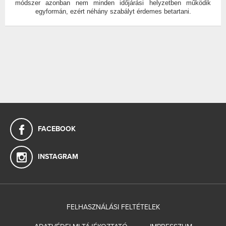
módszer azonban nem minden időjárási helyzetben működik
egyformán, ezért néhány szabályt érdemes betartani.
FACEBOOK
INSTAGRAM
FELHASZNÁLÁSI FELTÉTELEK