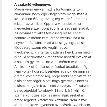
A szakértő véleménye:
Magánvéleményként azt is fontosnak tartom
elmondani, hogy egy világjárvány megállítása a
körülöttünk élő, egészségileg esendő emberek
(ebben az esetben éppen a várandósok is)
megvédése szempontjából is társadalmi feladat.
Az egymásért vállalt felelősség része. Lehet
nekünk vasbeton immunrendszerünk, ha a mi
enyhe fertőzésünk miatt a kicsit gyenge, kicsit
tüdőbeteg szomszéd végül nagyon
megbetegszik, intenzív osztályra kerül, talán meg
is hal. A védőoltások rendszere hosszú éveken át
a saját és gyermekeink védelmében fejlődött ki.
Amikor az első tetanus oltásokat beadták, még
nem voltak hosszú, kísérletes adatok, de annyira
drámai volt a betegség, hogy senki nem vitatta az
oltás helyességét. Most, hogy gyermekeinket az
oltások megvédik az életet veszélyeztető, súlyos
betegségektől (torokgyík, himlő, bárányhimlő,
szamárköhögés, stb.) és nem látjuk ezeket a
betegségeket, kételkedni kezdünk. Nem lesz-e
több a balkezes gyermek az oltástól? Azt hiszem,