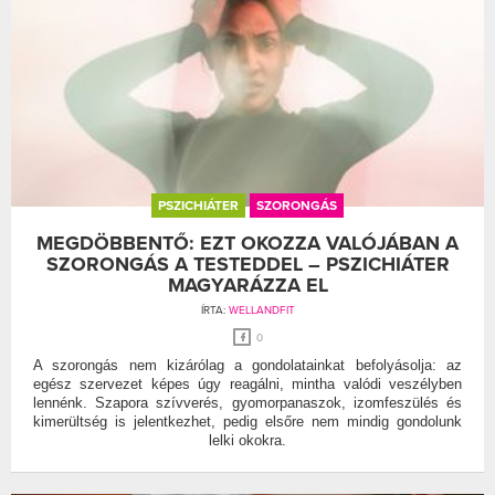
PSZICHIÁTER
SZORONGÁS
MEGDÖBBENTŐ: EZT OKOZZA VALÓJÁBAN A
SZORONGÁS A TESTEDDEL – PSZICHIÁTER
MAGYARÁZZA EL
ÍRTA:
WELLANDFIT
0
A szorongás nem kizárólag a gondolatainkat befolyásolja: az
egész szervezet képes úgy reagálni, mintha valódi veszélyben
lennénk. Szapora szívverés, gyomorpanaszok, izomfeszülés és
kimerültség is jelentkezhet, pedig elsőre nem mindig gondolunk
lelki okokra.