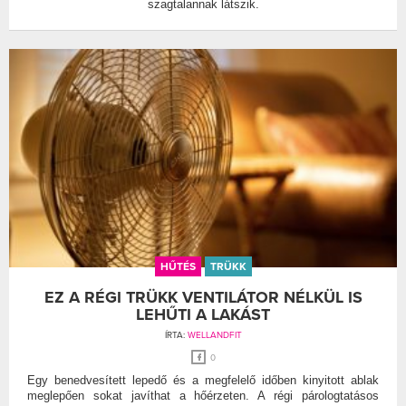
szagtalannak látszik.
HŰTÉS
TRÜKK
EZ A RÉGI TRÜKK VENTILÁTOR NÉLKÜL IS
LEHŰTI A LAKÁST
ÍRTA:
WELLANDFIT
0
Egy benedvesített lepedő és a megfelelő időben kinyitott ablak
meglepően sokat javíthat a hőérzeten. A régi párologtatásos