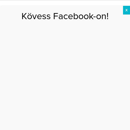
X
Kövess Facebook-on!
DIÉTA
FOGYÁS
EDZÉS
ZSÍRÉGETÉS
KEREKFENÉK
HASIZOM
FEHÉRJE
Főoldal
>
EGÉSZSÉG
>
H1N1 elleni védőoltás kismamáknak? – szakértői
szemmel