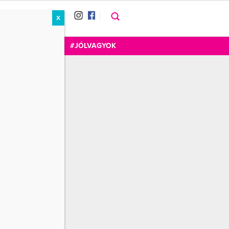
X
RÁT
CUKOR
FOGADOM
#JÓLVAGYOK