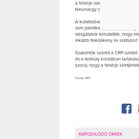
a fehérje valóban kiváltó oka, 
Neurology című tudományos foly
A kutatásban részt vevő 447 emb
sem jelentkeztek korábban olya
vizsgálatok kimutatták, hogy m
inkább feledékeny és szétszórt vo
Szakértők szerint a CRP-szinte
és a testsúly kordában tartásá
szorul, hogy a fehérje szintjéne
Forrás: MTI
KAPCSOLÓDÓ CIKKEK