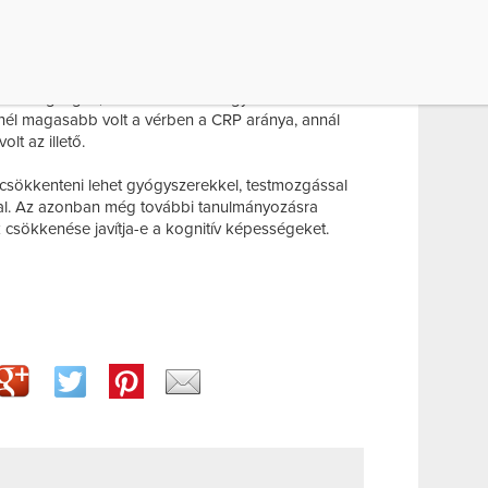
vagy csak jele a szétszórtságnak – olvasható a
óiratban ismertetett tanulmányban.
er átlag életkora 63 év volt, az alanyok egyikénél
n betegségek, mint a szélütés vagy demencia. A
inél magasabb volt a vérben a CRP aránya, annál
lt az illető.
t csökkenteni lehet gyógyszerekkel, testmozgással
val. Az azonban még további tanulmányozásra
k csökkenése javítja-e a kognitív képességeket.