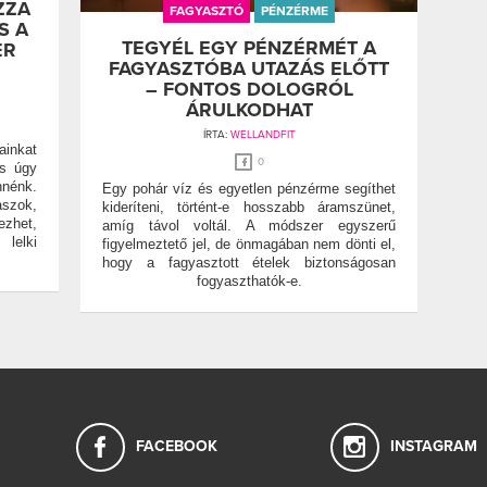
ZZA
FAGYASZTÓ
PÉNZÉRME
S A
TEGYÉL EGY PÉNZÉRMÉT A
ER
FAGYASZTÓBA UTAZÁS ELŐTT
– FONTOS DOLOGRÓL
ÁRULKODHAT
ÍRTA:
WELLANDFIT
ainkat
0
es úgy
nnénk.
Egy pohár víz és egyetlen pénzérme segíthet
szok,
kideríteni, történt-e hosszabb áramszünet,
ezhet,
amíg távol voltál. A módszer egyszerű
lelki
figyelmeztető jel, de önmagában nem dönti el,
hogy a fagyasztott ételek biztonságosan
fogyaszthatók-e.
FACEBOOK
INSTAGRAM