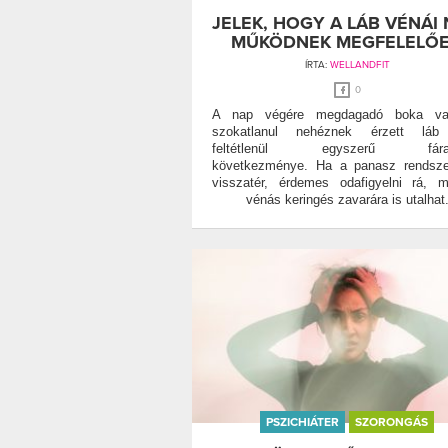
JELEK, HOGY A LÁB VÉNÁI
MŰKÖDNEK MEGFELELŐ
ÍRTA:
WELLANDFIT
0
A nap végére megdagadó boka v
szokatlanul nehéznek érzett lá
feltétlenül egyszerű fárad
következménye. Ha a panasz rendsze
visszatér, érdemes odafigyelni rá, 
vénás keringés zavarára is utalhat
PSZICHIÁTER
SZORONGÁS