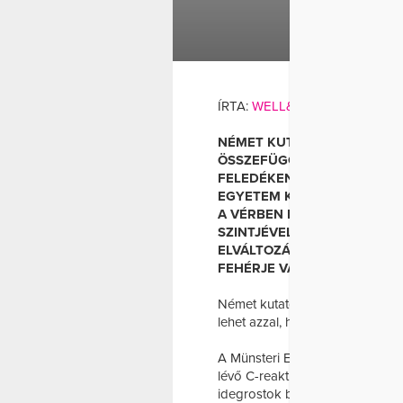
AGYMŰKÖDÉS
ÍRTA:
WELL&FIT
NÉMET KUTATÓK MEGFEJTET
ÖSSZEFÜGGÉSBEN LEHET A
FELEDÉKENYEBBEK ÉS SZÉ
EGYETEM KUTATÓI SZERINT
A VÉRBEN LÉVŐ C-REAKTÍV 
SZINTJÉVEL ÉS AZ AGYBAN
ELVÁLTOZÁSÁVAL JÁR EGYÜT
FEHÉRJE VALÓBAN […]
Német kutatók megfejtették, ho
lehet azzal, hogy egyes ember
A Münsteri Egyetem kutatói sze
lévő C-reaktív protein (CRP) vi
idegrostok bizonyos elváltozás