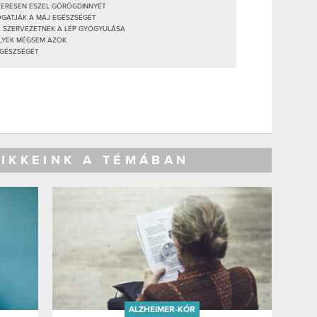
SZERESEN ESZEL GÖRÖGDINNYÉT
OGATJÁK A MÁJ EGÉSZSÉGÉT
 A SZERVEZETNEK A LÉP GYÓGYULÁSA
ELYEK MÉGSEM AZOK
EGÉSZSÉGÉT
CIKKEINK A TÉMÁBAN
ALZHEIMER-KÓR