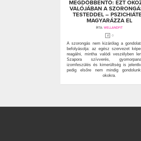
MEGDÖBBENTŐ: EZT OKO
VALÓJÁBAN A SZORONGÁ
TESTEDDEL – PSZICHIÁT
MAGYARÁZZA EL
ÍRTA:
WELLANDFIT
0
A szorongás nem kizárólag a gondolat
befolyásolja: az egész szervezet kép
reagálni, mintha valódi veszélyben le
Szapora szívverés, gyomorpana
izomfeszülés és kimerültség is jelentk
pedig elsőre nem mindig gondolunk 
okokra.