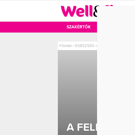
DIÉTA
SZAKÉRTŐK
DIÉTA
MOZ
Főoldal
>
EGÉSZSÉG
>
A feledékenység a vé
A FELEDÉKE