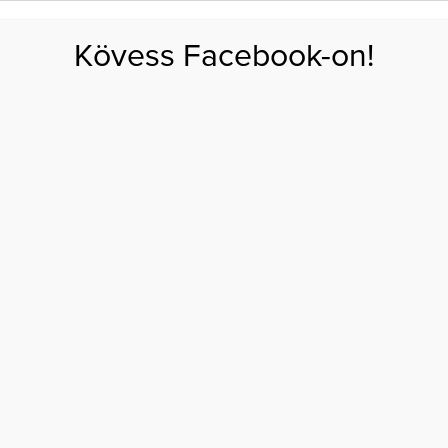
FOGYÁS
EDZÉS
ZSÍRÉGETÉS
KEREKFENÉK
HASIZOM
FEHÉRJE
SZÉNHID
Kövess Facebook-on!
GÁS
EGÉSZSÉG
ÉTRENDEK
SZÉPSÉG
AKTUÁLIS
rünkben van
NYSÉG A VÉRÜNKBEN