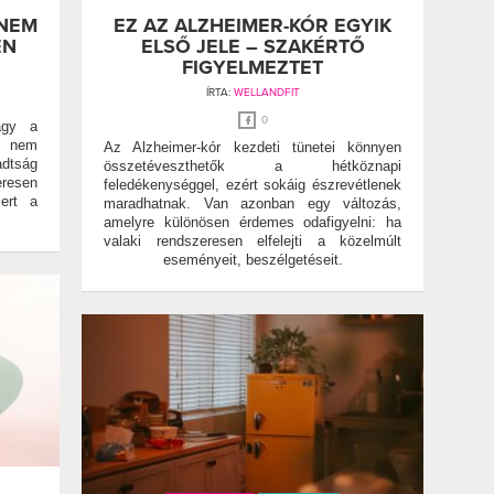
 NEM
EZ AZ ALZHEIMER-KÓR EGYIK
EN
ELSŐ JELE – SZAKÉRTŐ
FIGYELMEZTET
ÍRTA:
WELLANDFIT
0
agy a
b nem
Az Alzheimer-kór kezdeti tünetei könnyen
tság
összetéveszthetők a hétköznapi
resen
feledékenységgel, ezért sokáig észrevétlenek
mert a
maradhatnak. Van azonban egy változás,
.
amelyre különösen érdemes odafigyelni: ha
valaki rendszeresen elfelejti a közelmúlt
eseményeit, beszélgetéseit.