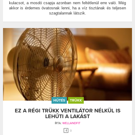
kulacsot, a mosdó csapja azonban nem feltétlenül erre való. Még
akkor is érdemes óvatosnak lenni, ha a víz tisztának és teljesen
szagtalannak látszik.
HŰTÉS
TRÜKK
EZ A RÉGI TRÜKK VENTILÁTOR NÉLKÜL IS
LEHŰTI A LAKÁST
ÍRTA:
WELLANDFIT
0