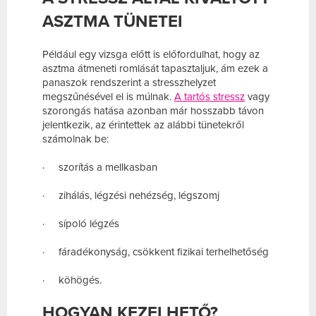
ASZTMA TÜNETEI
Például egy vizsga előtt is előfordulhat, hogy az
asztma átmeneti romlását tapasztaljuk, ám ezek a
panaszok rendszerint a stresszhelyzet
megszűnésével el is múlnak.
A tartós stressz
vagy
szorongás hatása azonban már hosszabb távon
jelentkezik, az érintettek az alábbi tünetekről
számolnak be:
·
szorítás a mellkasban
·
zihálás, légzési nehézség, légszomj
·
sípoló légzés
·
fáradékonyság, csökkent fizikai terhelhetőség
·
köhögés.
HOGYAN KEZELHETŐ?