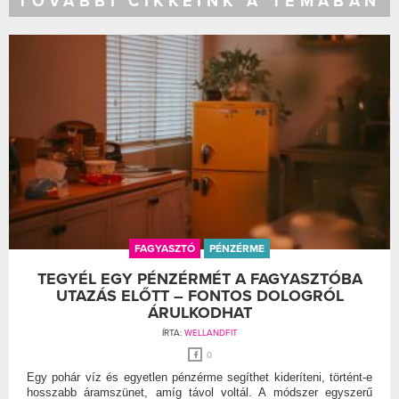
TOVÁBBI CIKKEINK A TÉMÁBAN
FAGYASZTÓ
PÉNZÉRME
TEGYÉL EGY PÉNZÉRMÉT A FAGYASZTÓBA
UTAZÁS ELŐTT – FONTOS DOLOGRÓL
ÁRULKODHAT
ÍRTA:
WELLANDFIT
0
Egy pohár víz és egyetlen pénzérme segíthet kideríteni, történt-e
hosszabb áramszünet, amíg távol voltál. A módszer egyszerű