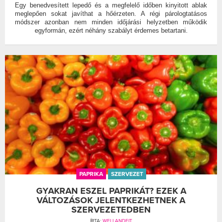
Egy benedvesített lepedő és a megfelelő időben kinyitott ablak
meglepően sokat javíthat a hőérzeten. A régi párologtatásos
módszer azonban nem minden időjárási helyzetben működik
egyformán, ezért néhány szabályt érdemes betartani.
PAPRIKA
SZERVEZET
GYAKRAN ESZEL PAPRIKÁT? EZEK A
VÁLTOZÁSOK JELENTKEZHETNEK A
SZERVEZETEDBEN
ÍRTA:
WELLANDFIT