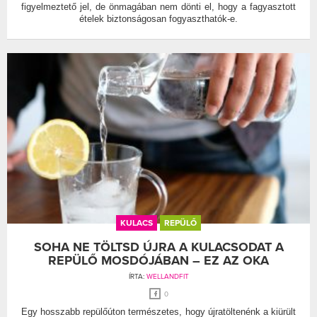
figyelmeztető jel, de önmagában nem dönti el, hogy a fagyasztott
ételek biztonságosan fogyaszthatók-e.
KULACS
REPÜLŐ
SOHA NE TÖLTSD ÚJRA A KULACSODAT A
REPÜLŐ MOSDÓJÁBAN – EZ AZ OKA
ÍRTA:
WELLANDFIT
0
Egy hosszabb repülőúton természetes, hogy újratöltenénk a kiürült