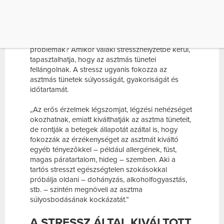
STRESSZ ÉS ASZTMA
Munkahelyi, családi vagy iskolai feszültségek,
problémák? Amikor valaki stresszhelyzetbe kerül,
tapasztalhatja, hogy az asztmás tünetei
fellángolnak. A stressz ugyanis fokozza az
asztmás tünetek súlyosságát, gyakoriságát és
időtartamát.
„Az erős érzelmek légszomjat, légzési nehézséget
okozhatnak, emiatt kiválthatják az asztma tüneteit,
de rontják a betegek állapotát azáltal is, hogy
fokozzák az érzékenységet az asztmát kiváltó
egyéb tényezőkkel – például allergének, füst,
magas páratartalom, hideg – szemben. Aki a
tartós stresszt egészségtelen szokásokkal
próbálja oldani – dohányzás, alkoholfogyasztás,
stb. – szintén megnöveli az asztma
súlyosbodásának kockázatát.”
A STRESSZ ÁLTAL KIVÁLTOTT