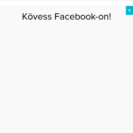
X
Kövess Facebook-on!
DIÉTA
FOGYÁS
EDZÉS
ZSÍRÉGETÉS
KEREKFENÉK
HASIZOM
FEHÉRJE
Főoldal
>
EGÉSZSÉG
>
Rontja a stressz az asztmás tüneteket
RONTJA A STRESSZ AZ ASZTMÁS