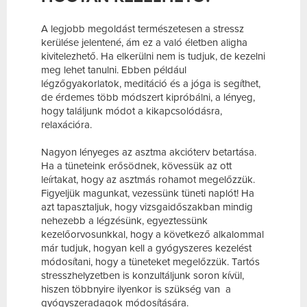
A legjobb megoldást természetesen a stressz
kerülése jelentené, ám ez a való életben aligha
kivitelezhető. Ha elkerülni nem is tudjuk, de kezelni
meg lehet tanulni. Ebben például
légzőgyakorlatok, meditáció és a jóga is segíthet,
de érdemes több módszert kipróbálni, a lényeg,
hogy találjunk módot a kikapcsolódásra,
relaxációra.
Nagyon lényeges az asztma akcióterv betartása.
Ha a tüneteink erősödnek, kövessük az ott
leírtakat, hogy az asztmás rohamot megelőzzük.
Figyeljük magunkat, vezessünk tüneti naplót! Ha
azt tapasztaljuk, hogy vizsgaidőszakban mindig
nehezebb a légzésünk, egyeztessünk
kezelőorvosunkkal, hogy a következő alkalommal
már tudjuk, hogyan kell a gyógyszeres kezelést
módosítani, hogy a tüneteket megelőzzük. Tartós
stresszhelyzetben is konzultáljunk soron kívül,
hiszen többnyire ilyenkor is szükség van a
gyógyszeradagok módosítására.