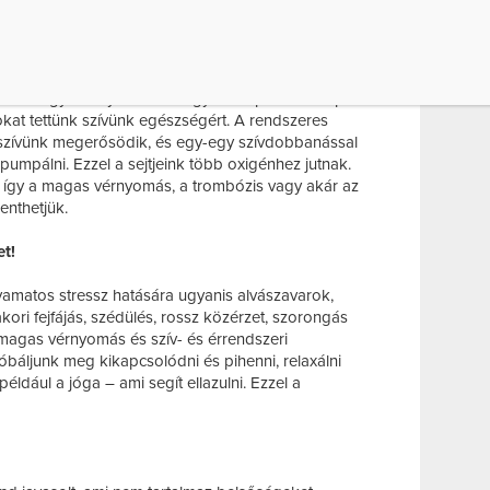
l? Egyszerű: mozogjunk rendszeresen.
szerv, ezért az edzés éppen olyan erősítő hatással
is fontos azonban betartanunk a fokozatosság elvét.
később egy könnyed futás vagy kerékpározás napi
okat tettünk szívünk egészségért. A rendszeres
zívünk megerősödik, és egy-egy szívdobbanással
pumpálni. Ezzel a sejtjeink több oxigénhez jutnak.
i, így a magas vérnyomás, a trombózis vagy akár az
enthetjük.
et!
yamatos stressz hatására ugyanis alvászavarok,
kori fejfájás, szédülés, rossz közérzet, szorongás
, magas vérnyomás és szív- és érrendszeri
báljunk meg kikapcsolódni és pihenni, relaxálni
például a jóga – ami segít ellazulni. Ezzel a