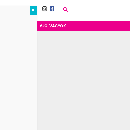
X
RÁT
CUKOR
FOGADOM
#JÓLVAGYOK