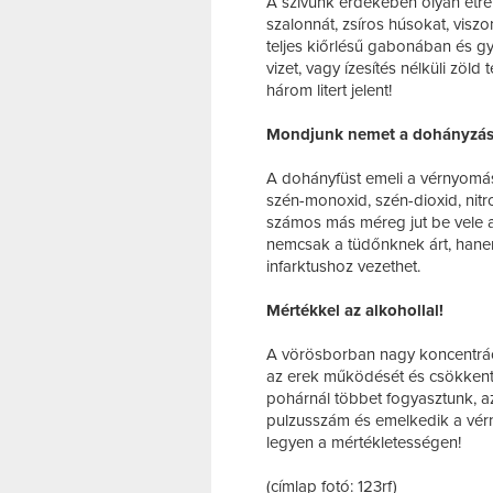
A szívünk érdekében olyan étre
szalonnát, zsíros húsokat, visz
teljes kiőrlésű gabonában és g
vizet, vagy ízesítés nélküli zöld 
három litert jelent!
Mondjunk nemet a dohányzás
A dohányfüst emeli a vérnyomásu
szén-monoxid, szén-dioxid, nit
számos más méreg jut be vele 
nemcsak a tüdőnknek árt, hanem 
infarktushoz vezethet.
Mértékkel az alkohollal!
A vörösborban nagy koncentráci
az erek működését és csökkent
pohárnál többet fogyasztunk, az
pulzusszám és emelkedik a vérn
legyen a mértékletességen!
(címlap fotó: 123rf)