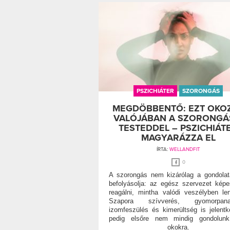
PSZICHIÁTER
SZORONGÁS
MEGDÖBBENTŐ: EZT OKO
VALÓJÁBAN A SZORONGÁ
TESTEDDEL – PSZICHIÁT
MAGYARÁZZA EL
ÍRTA:
WELLANDFIT
0
A szorongás nem kizárólag a gondolat
befolyásolja: az egész szervezet kép
reagálni, mintha valódi veszélyben le
Szapora szívverés, gyomorpana
izomfeszülés és kimerültség is jelentk
pedig elsőre nem mindig gondolunk 
okokra.