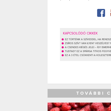
KAPCSOLÓDÓ CIKKEK
EZ TÖRTÉNIK A SZÍVEDDEL, HA REND
ZSÍROS SZÍV? VAN ILYEN? VESZÉLYES
A CSENDES KIÉGÉS JELEI – ÍGY ISMER
TUDTAD? EZ A SPÁRGA TITKOS FEGYV
EZ A 3 ÉTEL CSÖKKENTI A KOLESZTER
TOVÁBBI 