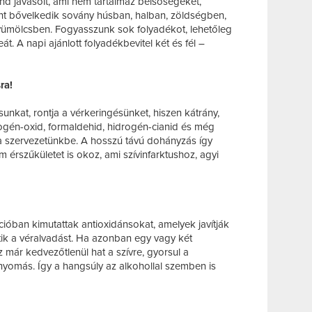
nd javasolt, ami nem tartalmaz belsőségeket,
ont bővelkedik sovány húsban, halban, zöldségben,
yümölcsben. Fogyasszunk sok folyadékot, lehetőleg
teát. A napi ajánlott folyadékbevitel két és fél –
ra!
nkat, rontja a vérkeringésünket, hiszen kátrány,
rogén-oxid, formaldehid, hidrogén-cianid és még
a szervezetünkbe. A hosszú távú dohányzás így
érszűkületet is okoz, ami szívinfarktushoz, agyi
óban kimutattak antioxidánsokat, amelyek javítják
ik a véralvadást. Ha azonban egy vagy két
 már kedvezőtlenül hat a szívre, gyorsul a
yomás. Így a hangsúly az alkohollal szemben is