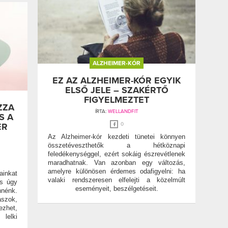
ALZHEIMER-KÓR
EZ AZ ALZHEIMER-KÓR EGYIK
ELSŐ JELE – SZAKÉRTŐ
FIGYELMEZTET
ZZA
ÍRTA:
WELLANDFIT
S A
ER
0
Az Alzheimer-kór kezdeti tünetei könnyen
összetéveszthetők a hétköznapi
feledékenységgel, ezért sokáig észrevétlenek
maradhatnak. Van azonban egy változás,
amelyre különösen érdemes odafigyelni: ha
ainkat
valaki rendszeresen elfelejti a közelmúlt
es úgy
eseményeit, beszélgetéseit.
nnénk.
szok,
ezhet,
lelki