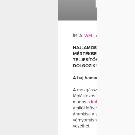
ELMOND
KOLES
ÍRTA:
WELLANDFIT
HAJLAMOSAK VAGYUNK ELFE
MÉRTÉKBEN BEFOLYÁSOLJA 
TELJESÍTŐKÉPESSÉGÉT. KÖ
DOLGOZIK!
A baj hamar megvan, vegyük
A mozgásszegény életmód, a str
táplálkozás mind hozzájárul a k
magas a
koleszterin szintje
, ak
amitől idővel csökken az erek r
áramlása a szív felé akadályok
vérnyomáshoz, szívinfarktusho
vezethet.