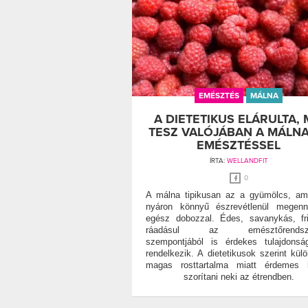
EMÉSZTÉS
MÁLNA
A DIETETIKUS ELÁRULTA, 
TESZ VALÓJÁBAN A MÁLNA
EMÉSZTÉSSEL
ÍRTA:
WELLANDFIT
0
A málna tipikusan az a gyümölcs, am
nyáron könnyű észrevétlenül megenn
egész dobozzal. Édes, savanykás, fri
ráadásul az emésztőrendsze
szempontjából is érdekes tulajdonsá
rendelkezik. A dietetikusok szerint kül
magas rosttartalma miatt érdemes h
szorítani neki az étrendben.