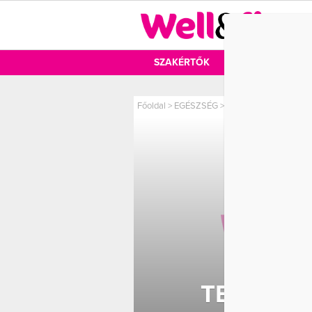
DIÉTA
SZAKÉRTŐK
DIÉTA
MOZ
Főoldal
>
EGÉSZSÉG
>
Tegyél jót a szíveddel
TEGYÉL J