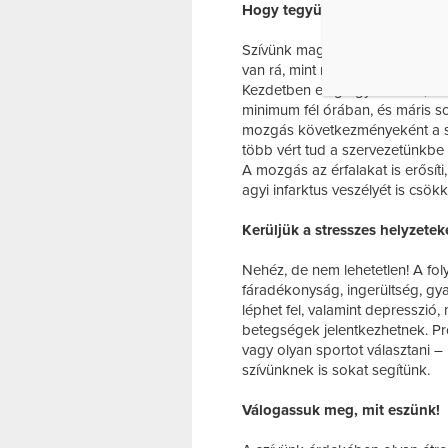
Hogy tegyünk jót a szívünkke
Szívünk maga is egy izmos falú 
van rá, mint más izmainkra. Itt 
Kezdetben elég egy kis séta, 
minimum fél órában, és máris s
mozgás következményeként a s
több vért tud a szervezetünkbe 
A mozgás az érfalakat is erősít
agyi infarktus veszélyét is csökk
Kerüljük a stresszes helyzetek
Nehéz, de nem lehetetlen! A fol
fáradékonyság, ingerültség, gya
léphet fel, valamint depresszió
betegségek jelentkezhetnek. Pró
vagy olyan sportot választani – 
szívünknek is sokat segítünk.
Válogassuk meg, mit eszünk!