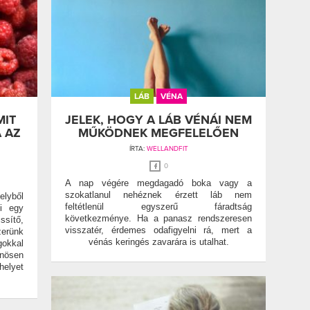
LÁB
VÉNA
MIT
JELEK, HOGY A LÁB VÉNÁI NEM
 AZ
MŰKÖDNEK MEGFELELŐEN
ÍRTA:
WELLANDFIT
0
A nap végére megdagadó boka vagy a
szokatlanul nehéznek érzett láb nem
elyből
feltétlenül egyszerű fáradtság
i egy
következménye. Ha a panasz rendszeresen
ssítő,
visszatér, érdemes odafigyelni rá, mert a
rünk
vénás keringés zavarára is utalhat.
gokkal
önösen
elyet