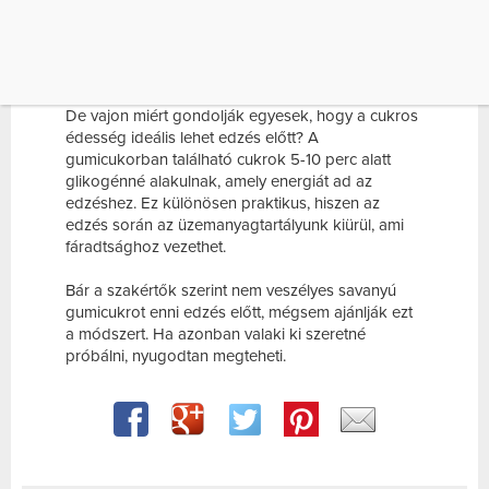
esküsznek erre az új módszerre. Az egyik TikTok
felhasználó például azt állította: „ezek a kis
savanyú csíkok a legjobb edzőtermi
rágcsálnivalók”.
De vajon miért gondolják egyesek, hogy a cukros
édesség ideális lehet edzés előtt? A
gumicukorban található cukrok 5-10 perc alatt
glikogénné alakulnak, amely energiát ad az
edzéshez. Ez különösen praktikus, hiszen az
edzés során az üzemanyagtartályunk kiürül, ami
fáradtsághoz vezethet.
Bár a szakértők szerint nem veszélyes savanyú
gumicukrot enni edzés előtt, mégsem ajánlják ezt
a módszert. Ha azonban valaki ki szeretné
próbálni, nyugodtan megteheti.