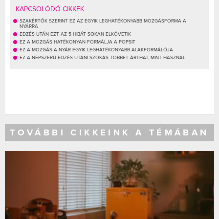
KAPCSOLÓDÓ CIKKEK
SZAKÉRTŐK SZERINT EZ AZ EGYIK LEGHATÉKONYABB MOZGÁSFORMA A
NYÁRRA
EDZÉS UTÁN EZT AZ 5 HIBÁT SOKAN ELKÖVETIK
EZ A MOZGÁS HATÉKONYAN FORMÁLJA A POPSIT
EZ A MOZGÁS A NYÁR EGYIK LEGHATÉKONYABB ALAKFORMÁLÓJA
EZ A NÉPSZERŰ EDZÉS UTÁNI SZOKÁS TÖBBET ÁRTHAT, MINT HASZNÁL
TOVÁBBI CIKKEINK A TÉMÁBAN