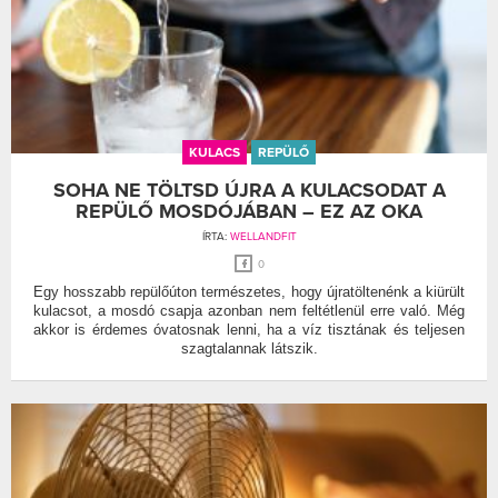
KULACS
REPÜLŐ
SOHA NE TÖLTSD ÚJRA A KULACSODAT A
REPÜLŐ MOSDÓJÁBAN – EZ AZ OKA
ÍRTA:
WELLANDFIT
0
Egy hosszabb repülőúton természetes, hogy újratöltenénk a kiürült
kulacsot, a mosdó csapja azonban nem feltétlenül erre való. Még
akkor is érdemes óvatosnak lenni, ha a víz tisztának és teljesen
szagtalannak látszik.