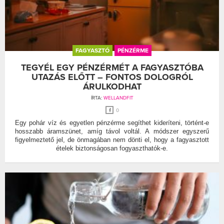
FAGYASZTÓ
PÉNZÉRME
TEGYÉL EGY PÉNZÉRMÉT A FAGYASZTÓBA
UTAZÁS ELŐTT – FONTOS DOLOGRÓL
ÁRULKODHAT
ÍRTA:
WELLANDFIT
0
Egy pohár víz és egyetlen pénzérme segíthet kideríteni, történt-e
hosszabb áramszünet, amíg távol voltál. A módszer egyszerű
figyelmeztető jel, de önmagában nem dönti el, hogy a fagyasztott
ételek biztonságosan fogyaszthatók-e.