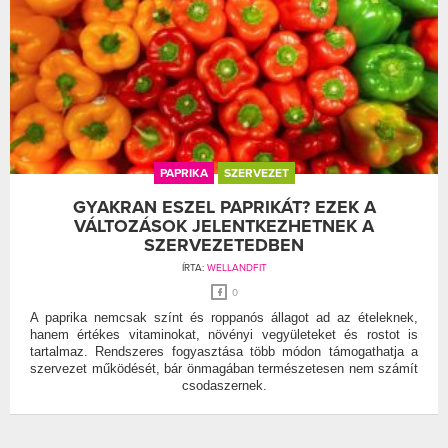
PAPRIKA
SZERVEZET
GYAKRAN ESZEL PAPRIKÁT? EZEK A
VÁLTOZÁSOK JELENTKEZHETNEK A
SZERVEZETEDBEN
ÍRTA:
WELLANDFIT
0
A paprika nemcsak színt és roppanós állagot ad az ételeknek,
hanem értékes vitaminokat, növényi vegyületeket és rostot is
tartalmaz. Rendszeres fogyasztása több módon támogathatja a
szervezet működését, bár önmagában természetesen nem számít
csodaszernek.