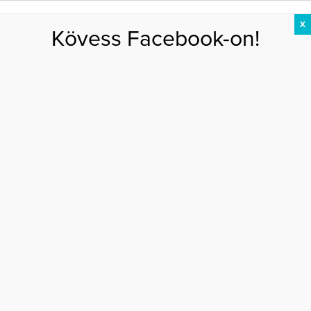
X
Kövess Facebook-on!
DIÉTA
FOGYÁS
EDZÉS
ZSÍRÉGETÉS
KEREKFENÉK
HASIZOM
FEHÉRJE
Főoldal
>
EGÉSZSÉG
>
Ezért esznek egyre többen gumicukrot edzés előtt
EZÉRT ESZNEK EGYRE TÖBBEN