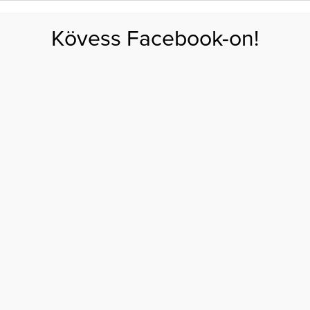
FOGYÁS
EDZÉS
ZSÍRÉGETÉS
KEREKFENÉK
HASIZOM
FEHÉRJE
SZÉNHID
Kövess Facebook-on!
GÁS
EGÉSZSÉG
ÉTRENDEK
SZÉPSÉG
AKTUÁLIS
 valóban csökkenti a stresszt – szakértői tippek
 5 MOZGÁSFORMA
ÖKKENTI A STRESSZT