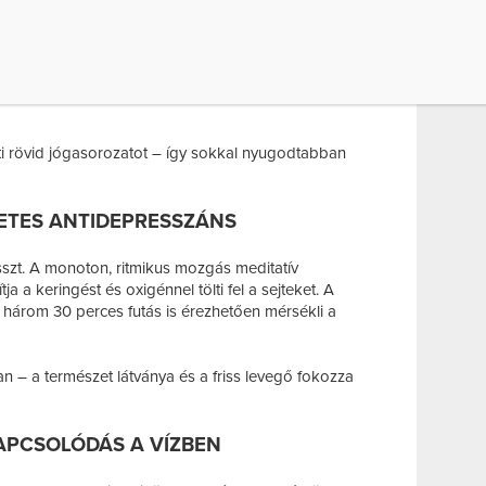
 legnépszerűbb stresszoldó mozgásforma. A lassú,
orlatok segítenek lecsendesíteni az elmét,
tják az alvásminőséget. Már napi 20 perc gyakorlás
tti rövid jógasorozatot – így sokkal nyugodtabban
ZETES ANTIDEPRESSZÁNS
sszt. A monoton, ritmikus mozgás meditatív
ja a keringést és oxigénnel tölti fel a sejteket. A
 három 30 perces futás is érezhetően mérsékli a
n – a természet látványa és a friss levegő fokozza
KAPCSOLÓDÁS A VÍZBEN