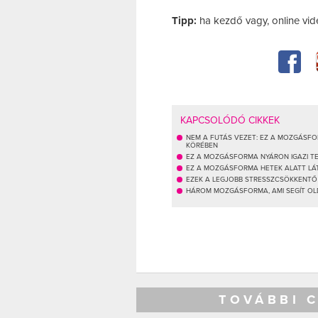
Tipp:
ha kezdő vagy, online vid
KAPCSOLÓDÓ CIKKEK
NEM A FUTÁS VEZET: EZ A MOZGÁSF
KÖRÉBEN
EZ A MOZGÁSFORMA NYÁRON IGAZI TE
EZ A MOZGÁSFORMA HETEK ALATT L
EZEK A LEGJOBB STRESSZCSÖKKENT
HÁROM MOZGÁSFORMA, AMI SEGÍT OL
TOVÁBBI 