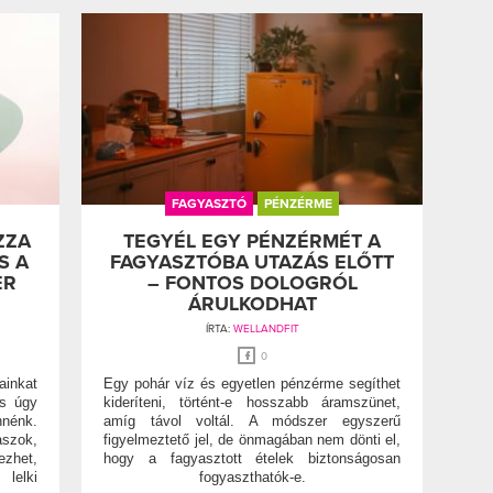
FAGYASZTÓ
PÉNZÉRME
ZZA
TEGYÉL EGY PÉNZÉRMÉT A
S A
FAGYASZTÓBA UTAZÁS ELŐTT
ER
– FONTOS DOLOGRÓL
ÁRULKODHAT
ÍRTA:
WELLANDFIT
0
ainkat
Egy pohár víz és egyetlen pénzérme segíthet
es úgy
kideríteni, történt-e hosszabb áramszünet,
nnénk.
amíg távol voltál. A módszer egyszerű
szok,
figyelmeztető jel, de önmagában nem dönti el,
ezhet,
hogy a fagyasztott ételek biztonságosan
lelki
fogyaszthatók-e.