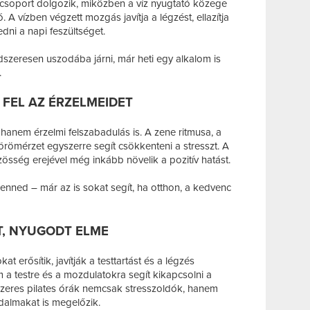
csoport dolgozik, miközben a víz nyugtató közege
A vízben végzett mozgás javítja a légzést, ellazítja
edni a napi feszültséget.
szeresen uszodába járni, már heti egy alkalom is
.
 FEL AZ ÉRZELMEIDET
, hanem érzelmi felszabadulás is. A zene ritmusa, a
ömérzet egyszerre segít csökkenteni a stresszt. A
össég erejével még inkább növelik a pozitív hatást.
enned – már az is sokat segít, ha otthon, a kedvenc
ST, NYUGODT ELME
at erősítik, javítják a testtartást és a légzés
em a testre és a mozdulatokra segít kikapcsolni a
zeres pilates órák nemcsak stresszoldók, hanem
dalmakat is megelőzik.