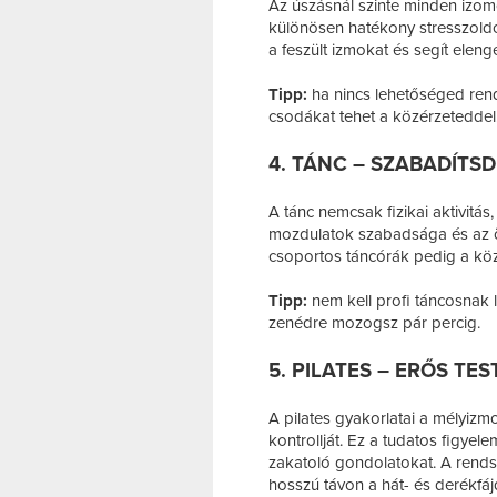
Az úszásnál szinte minden izom
különösen hatékony stresszoldó. 
a feszült izmokat és segít eleng
Tipp:
ha nincs lehetőséged rend
csodákat tehet a közérzeteddel
4. TÁNC – SZABADÍTSD
A tánc nemcsak fizikai aktivitás
mozdulatok szabadsága és az ör
csoportos táncórák pedig a köz
Tipp:
nem kell profi táncosnak l
zenédre mozogsz pár percig.
5. PILATES – ERŐS TE
A pilates gyakorlatai a mélyizmok
kontrollját. Ez a tudatos figyel
zakatoló gondolatokat. A rends
hosszú távon a hát- és derékfáj