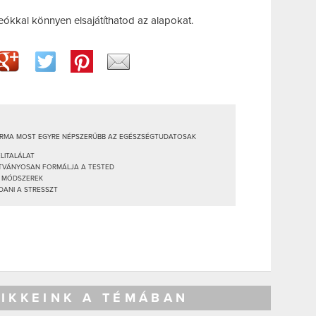
eókkal könnyen elsajátíthatod az alapokat.
ORMA MOST EGYRE NÉPSZERŰBB AZ EGÉSZSÉGTUDATOSAK
LITALÁLAT
ÁTVÁNYOSAN FORMÁLJA A TESTED
Ő MÓDSZEREK
DANI A STRESSZT
CIKKEINK A TÉMÁBAN