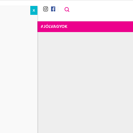
X
RÁT
CUKOR
FOGADOM
#JÓLVAGYOK