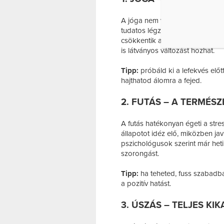
A jóga nem véletlenül az egyik
tudatos légzés és a nyújtó gyak
csökkentik a szorongást és javí
is látványos változást hozhat.
Tipp:
próbáld ki a lefekvés elő
hajthatod álomra a fejed.
2. FUTÁS – A TERMÉS
A futás hatékonyan égeti a stre
állapotot idéz elő, miközben javít
pszichológusok szerint már heti
szorongást.
Tipp:
ha teheted, fuss szabadba
a pozitív hatást.
3. ÚSZÁS – TELJES KI