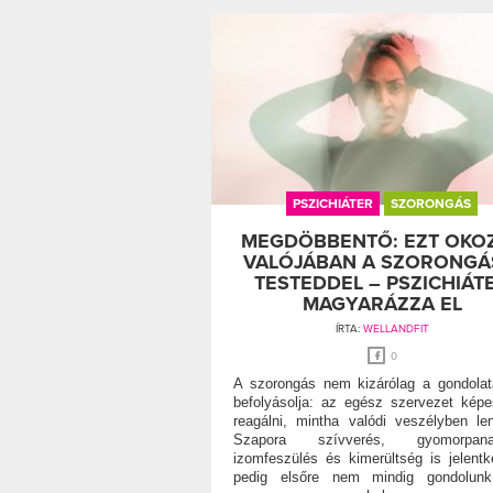
PSZICHIÁTER
SZORONGÁS
MEGDÖBBENTŐ: EZT OKO
VALÓJÁBAN A SZORONGÁ
TESTEDDEL – PSZICHIÁT
MAGYARÁZZA EL
ÍRTA:
WELLANDFIT
0
A szorongás nem kizárólag a gondolat
befolyásolja: az egész szervezet kép
reagálni, mintha valódi veszélyben le
Szapora szívverés, gyomorpana
izomfeszülés és kimerültség is jelentk
pedig elsőre nem mindig gondolunk 