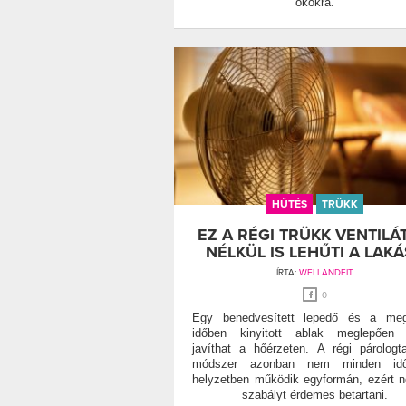
okokra.
HŰTÉS
TRÜKK
EZ A RÉGI TRÜKK VENTILÁ
NÉLKÜL IS LEHŰTI A LAKÁ
ÍRTA:
WELLANDFIT
0
Egy benedvesített lepedő és a megf
időben kinyitott ablak meglepően 
javíthat a hőérzeten. A régi párologt
módszer azonban nem minden időj
helyzetben működik egyformán, ezért 
szabályt érdemes betartani.