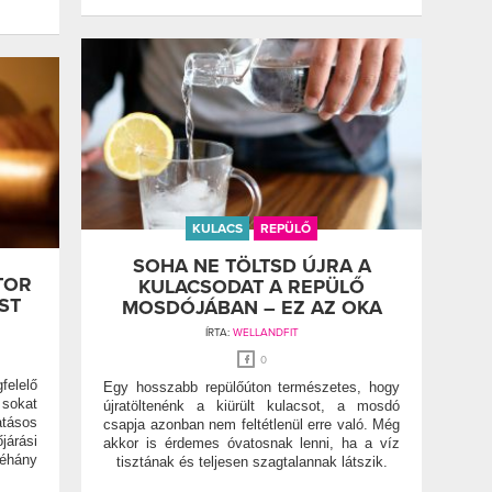
KULACS
REPÜLŐ
SOHA NE TÖLTSD ÚJRA A
TOR
KULACSODAT A REPÜLŐ
ST
MOSDÓJÁBAN – EZ AZ OKA
ÍRTA:
WELLANDFIT
0
elelő
Egy hosszabb repülőúton természetes, hogy
sokat
újratöltenénk a kiürült kulacsot, a mosdó
atásos
csapja azonban nem feltétlenül erre való. Még
árási
akkor is érdemes óvatosnak lenni, ha a víz
néhány
tisztának és teljesen szagtalannak látszik.