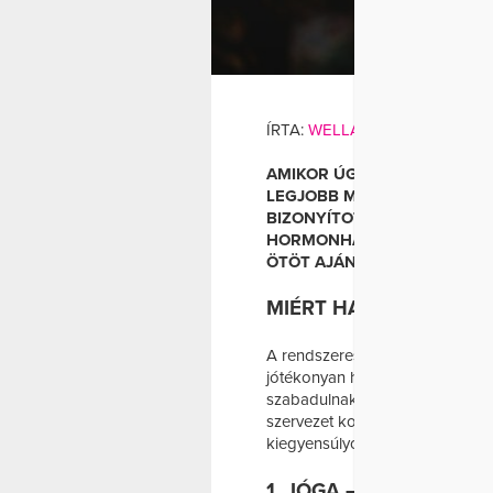
– SZA
MOZGÁS
ÍRTA:
WELLANDFIT
AMIKOR ÚGY ÉRZED, HOGY S
LEGJOBB MEGOLDÁS, HA M
BIZONYÍTOTTAN SEGÍTENEK 
HORMONHÁZTARTÁST ÉS JAV
ÖTÖT AJÁNLJÁK LEGINKÁBB
MIÉRT HAT A MOZGÁS 
A rendszeres testmozgás nemcsa
jótékonyan hat. Edzés közben
szabadulnak fel, amelyek termés
szervezet kortizolszintje (a str
kiegyensúlyozott állapotot.
1. JÓGA – A TEST ÉS 