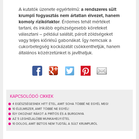
A kutatók üzenete egyértelmű:
a rendszeres sült
krumpli fogyasztás nem ártatlan élvezet, hanem
komoly rizikófaktor
. Érdemes tehát mértéket
tartani, és inkább egészségesebb köreteket
választani – például salátát, párolt zöldségeket
vagy teljes kiőrlésű gabonákat. Így nemcsak a
cukorbetegség kockázatát csökkenthetjük, hanem
általános közérzetünket is javíthatjuk.
KAPCSOLÓDÓ CIKKEK
4 EGÉSZSÉGESNEK HITT ÉTEL, AMIT SOHA TÖBBÉ NE EGYÉL MEG!
10 ÉLELMISZER, AMIT TÖBBÉ NE EGYÉL!
ÍGY OKOZHAT RÁKOT A PIRÍTÓS ÉS A BURGONYA
AZ 5 LEGHIZLALÓBB MUNKAHELYI ÉTEL
10 DOLOG, AMIT BIZTOS NEM TUDTÁL A SÜLT KRUMPLIRÓL