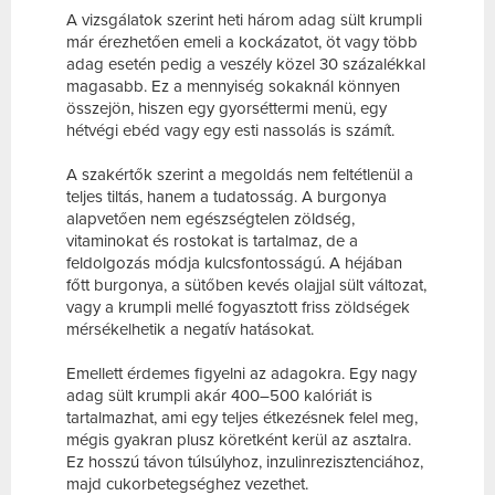
A vizsgálatok szerint heti három adag sült krumpli
már érezhetően emeli a kockázatot, öt vagy több
adag esetén pedig a veszély közel 30 százalékkal
magasabb. Ez a mennyiség sokaknál könnyen
összejön, hiszen egy gyorséttermi menü, egy
hétvégi ebéd vagy egy esti nassolás is számít.
A szakértők szerint a megoldás nem feltétlenül a
teljes tiltás, hanem a tudatosság. A burgonya
alapvetően nem egészségtelen zöldség,
vitaminokat és rostokat is tartalmaz, de a
feldolgozás módja kulcsfontosságú. A héjában
főtt burgonya, a sütőben kevés olajjal sült változat,
vagy a krumpli mellé fogyasztott friss zöldségek
mérsékelhetik a negatív hatásokat.
Emellett érdemes figyelni az adagokra. Egy nagy
adag sült krumpli akár 400–500 kalóriát is
tartalmazhat, ami egy teljes étkezésnek felel meg,
mégis gyakran plusz köretként kerül az asztalra.
Ez hosszú távon túlsúlyhoz, inzulinrezisztenciához,
majd cukorbetegséghez vezethet.