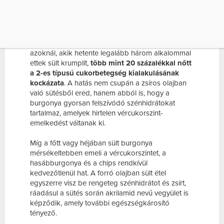
SZEMPONTJÁBÓL.
A Harvard Egyetem kutatói több mint 4 millió
ember étkezési szokásait és egészségügyi adatait
vizsgálták hosszú távon. Az eredmény sokkoló:
azoknál, akik hetente legalább három alkalommal
ettek sült krumplit,
több mint 20 százalékkal nőtt
a 2-es típusú cukorbetegség kialakulásának
kockázata
. A hatás nem csupán a zsíros olajban
való sütésből ered, hanem abból is, hogy a
burgonya gyorsan felszívódó szénhidrátokat
tartalmaz, amelyek hirtelen vércukorszint-
emelkedést váltanak ki.
Míg a főtt vagy héjában sült burgonya
mérsékeltebben emeli a vércukorszintet, a
hasábburgonya és a chips rendkívül
kedvezőtlenül hat. A forró olajban sült étel
egyszerre visz be rengeteg szénhidrátot és zsírt,
ráadásul a sütés során akrilamid nevű vegyület is
képződik, amely további egészségkárosító
tényező.