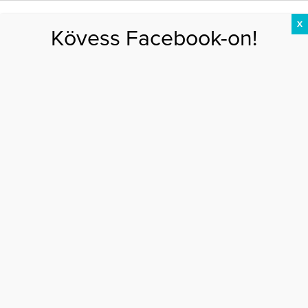
X
Kövess Facebook-on!
DIÉTA
FOGYÁS
EDZÉS
ZSÍRÉGETÉS
KEREKFENÉK
HASIZOM
FEHÉRJE
Főoldal
>
EGÉSZSÉG
>
Szörnyű dolog derült ki a sült krumpliról: ennyi adag
cukorbetegséget okozhat