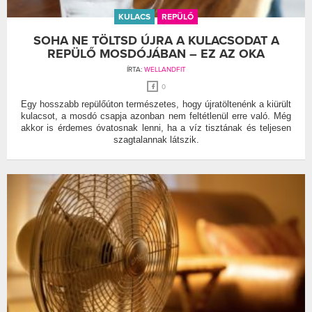
KULACS
REPÜLŐ
SOHA NE TÖLTSD ÚJRA A KULACSODAT A
REPÜLŐ MOSDÓJÁBAN – EZ AZ OKA
ÍRTA:
WELLANDFIT
0
Egy hosszabb repülőúton természetes, hogy újratöltenénk a kiürült
kulacsot, a mosdó csapja azonban nem feltétlenül erre való. Még
akkor is érdemes óvatosnak lenni, ha a víz tisztának és teljesen
szagtalannak látszik.