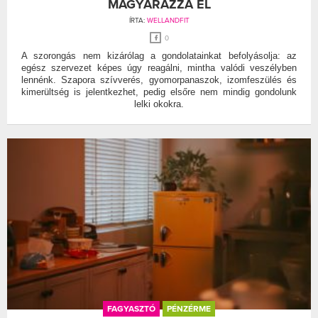
MAGYARÁZZA EL
ÍRTA:
WELLANDFIT
0
A szorongás nem kizárólag a gondolatainkat befolyásolja: az
egész szervezet képes úgy reagálni, mintha valódi veszélyben
lennénk. Szapora szívverés, gyomorpanaszok, izomfeszülés és
kimerültség is jelentkezhet, pedig elsőre nem mindig gondolunk
lelki okokra.
FAGYASZTÓ
PÉNZÉRME