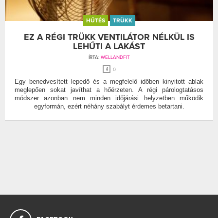
HŰTÉS
TRÜKK
EZ A RÉGI TRÜKK VENTILÁTOR NÉLKÜL IS
LEHŰTI A LAKÁST
ÍRTA:
WELLANDFIT
0
Egy benedvesített lepedő és a megfelelő időben kinyitott ablak
meglepően sokat javíthat a hőérzeten. A régi párologtatásos
módszer azonban nem minden időjárási helyzetben működik
egyformán, ezért néhány szabályt érdemes betartani.