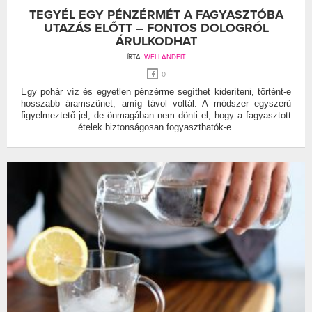
TEGYÉL EGY PÉNZÉRMÉT A FAGYASZTÓBA
UTAZÁS ELŐTT – FONTOS DOLOGRÓL
ÁRULKODHAT
ÍRTA:
WELLANDFIT
0
Egy pohár víz és egyetlen pénzérme segíthet kideríteni, történt-e
hosszabb áramszünet, amíg távol voltál. A módszer egyszerű
figyelmeztető jel, de önmagában nem dönti el, hogy a fagyasztott
ételek biztonságosan fogyaszthatók-e.