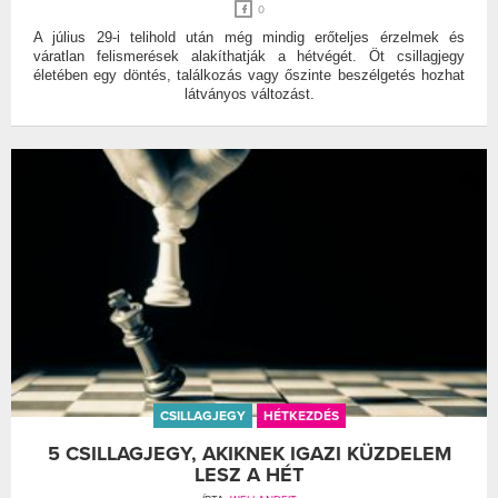
0
A július 29-i telihold után még mindig erőteljes érzelmek és
váratlan felismerések alakíthatják a hétvégét. Öt csillagjegy
életében egy döntés, találkozás vagy őszinte beszélgetés hozhat
látványos változást.
CSILLAGJEGY
HÉTKEZDÉS
5 CSILLAGJEGY, AKIKNEK IGAZI KÜZDELEM
LESZ A HÉT