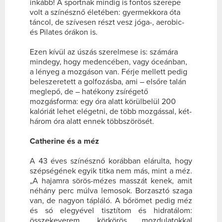
inkább! A sportnak mindig is fontos szerepe
volt a színésznő életében: gyermekkora óta
táncol, de szívesen részt vesz jóga-, aerobic-
és Pilates órákon is.
Ezen kívül az úszás szerelmese is: számára
mindegy, hogy medencében, vagy óceánban,
a lényeg a mozgáson van. Férje mellett pedig
beleszeretett a golfozásba, ami – elsőre talán
meglepő, de – hatékony zsírégető
mozgásforma: egy óra alatt körülbelül 200
kalóriát lehet elégetni, de több mozgással, két-
három óra alatt ennek többszörösét.
Catherine és a méz
A 43 éves színésznő korábban elárulta, hogy
szépségének egyik titka nem más, mint a méz.
„A hajamra sörös-mézes masszát kenek, amit
néhány perc múlva lemosok. Borzasztó szaga
van, de nagyon tápláló. A bőrömet pedig méz
és só elegyével tisztítom és hidratálom:
összekeverem, körkörös mozdulatokkal