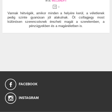
ÍRTA:
WELLANDFIT
0
Vannak hétvégék, amikor minden a helyére kerül, a véletlenek
pedig szinte gyanúsan jól alakulnak. Öt csillagjegy most
különösen szerencsésnek érezheti magát a szerelemben, a
pénzügyekben és a magánéletben is.
FACEBOOK
INSTAGRAM