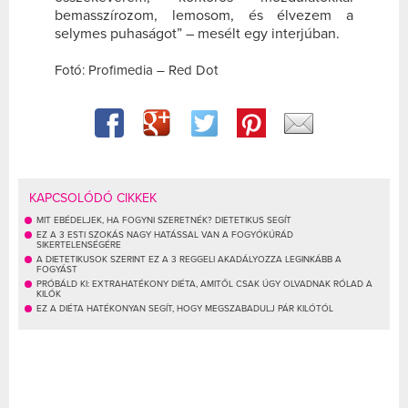
bemasszírozom, lemosom, és élvezem a
selymes puhaságot” – mesélt egy interjúban.
Fotó: Profimedia – Red Dot
KAPCSOLÓDÓ CIKKEK
MIT EBÉDELJEK, HA FOGYNI SZERETNÉK? DIETETIKUS SEGÍT
EZ A 3 ESTI SZOKÁS NAGY HATÁSSAL VAN A FOGYÓKÚRÁD
SIKERTELENSÉGÉRE
A DIETETIKUSOK SZERINT EZ A 3 REGGELI AKADÁLYOZZA LEGINKÁBB A
FOGYÁST
PRÓBÁLD KI: EXTRAHATÉKONY DIÉTA, AMITŐL CSAK ÚGY OLVADNAK RÓLAD A
KILÓK
EZ A DIÉTA HATÉKONYAN SEGÍT, HOGY MEGSZABADULJ PÁR KILÓTÓL