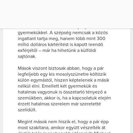
folytatja tovább, sőt, egyesek további
részleteket is tudnak.
A színész állítólag már el is költözött a családi
fészekből, ahol Catherine folytatja életét két
gyermekükkel. A szépség nemcsak a közös
ingatlant tartja meg, hanem több mint 300
millió dolláros kártérítést is kapott leendő
exférjétől – már ha hihetünk a külföldi
sajtónak.
Mások viszont biztosak abban, hogy a pár
legfeljebb egy kis mosolyszünetre költözik
külön egymástól, hiszen képtelenek a másik
nélkül élni. Emellett két gyermekük és
hatalmas vagyonuk is összetartó tényező a
szemükben, akkor is, ha a kapcsolatuk elején
érzett hatalmas szerelem már szeretetté
szelídült.
Megint mások nem hiszik el, hogy a pár épp
most szakítana, amikor együtt vészelték át