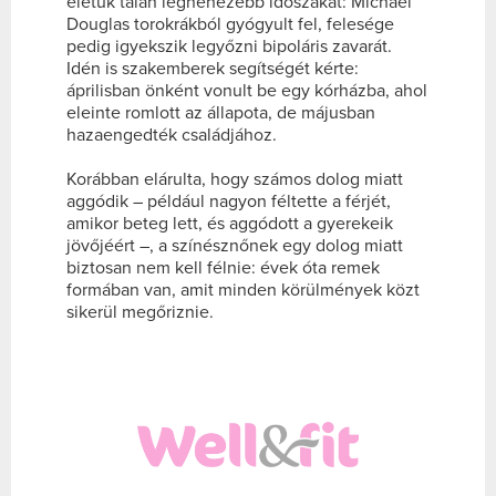
életük talán legnehezebb időszakát: Michael
Douglas torokrákból gyógyult fel, felesége
pedig igyekszik legyőzni bipoláris zavarát.
Idén is szakemberek segítségét kérte:
áprilisban önként vonult be egy kórházba, ahol
eleinte romlott az állapota, de májusban
hazaengedték családjához.
Korábban elárulta, hogy számos dolog miatt
aggódik – például nagyon féltette a férjét,
amikor beteg lett, és aggódott a gyerekeik
jövőjéért –, a színésznőnek egy dolog miatt
biztosan nem kell félnie: évek óta remek
formában van, amit minden körülmények közt
sikerül megőriznie.