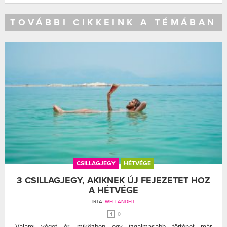
TOVÁBBI CIKKEINK A TÉMÁBAN
CSILLAGJEGY
HÉTVÉGE
3 CSILLAGJEGY, AKIKNEK ÚJ FEJEZETET HOZ
A HÉTVÉGE
ÍRTA:
WELLANDFIT
0
Valami véget ér, miközben egy izgalmasabb történet már