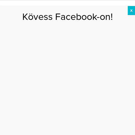
X
Kövess Facebook-on!
DIÉTA
FOGYÁS
EDZÉS
ZSÍRÉGETÉS
KEREKFENÉK
HASIZOM
FEHÉRJE
Főoldal
>
AKTUÁLIS
>
Vége a boldogságnak: válik a legnépszerűbb
sztárpár?