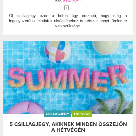
ÍRTA:
WELLANDFIT
0
Öt csillagjegy ezen a héten úgy érezheti, hogy még a
legegyszerűbb feladatok elvégzéséhez is kétszer annyi türelemre
van szüksége.
CSILLAGJEGY
HÉTVÉGE
5 CSILLAGJEGY, AKIKNEK MINDEN ÖSSZEJÖN
A HÉTVÉGÉN