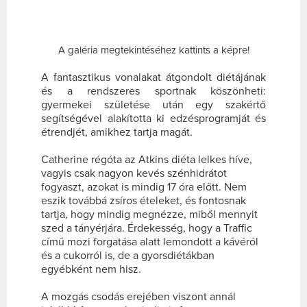
A galéria megtekintéséhez kattints a képre!
A fantasztikus vonalakat átgondolt diétájának
és a rendszeres sportnak köszönheti:
gyermekei születése után egy szakértő
segítségével alakította ki edzésprogramját és
étrendjét, amikhez tartja magát.
Catherine régóta az Atkins diéta lelkes híve,
vagyis csak nagyon kevés szénhidrátot
fogyaszt, azokat is mindig 17 óra előtt. Nem
eszik továbbá zsíros ételeket, és fontosnak
tartja, hogy mindig megnézze, miből mennyit
szed a tányérjára. Érdekesség, hogy a Traffic
című mozi forgatása alatt lemondott a kávéról
és a cukorról is, de a gyorsdiétákban
egyébként nem hisz.
A mozgás csodás erejében viszont annál