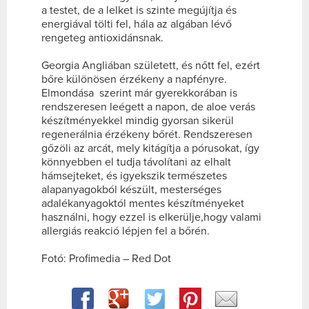
a testet, de a lelket is szinte megújítja és
energiával tölti fel, hála az algában lévő
rengeteg antioxidánsnak.
Georgia Angliában született, és nőtt fel, ezért
bőre különösen érzékeny a napfényre.
Elmondása szerint már gyerekkorában is
rendszeresen leégett a napon, de aloe verás
készítményekkel mindig gyorsan sikerül
regenerálnia érzékeny bőrét. Rendszeresen
gőzöli az arcát, mely kitágítja a pórusokat, így
könnyebben el tudja távolítani az elhalt
hámsejteket, és igyekszik természetes
alapanyagokból készült, mesterséges
adalékanyagoktól mentes készítményeket
használni, hogy ezzel is elkerülje,hogy valami
allergiás reakció lépjen fel a bőrén.
Fotó: Profimedia – Red Dot