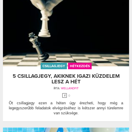
CSILLAGJEGY
HÉTKEZDÉS
5 CSILLAGJEGY, AKIKNEK IGAZI KÜZDELEM
LESZ A HÉT
ÍRTA:
WELLANDFIT
0
Öt csillagjegy ezen a héten úgy érezheti, hogy még a
legegyszerűbb feladatok elvégzéséhez is kétszer annyi türelemre
van szüksége.