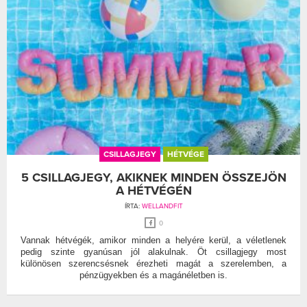
CSILLAGJEGY
HÉTVÉGE
5 CSILLAGJEGY, AKIKNEK MINDEN ÖSSZEJÖN
A HÉTVÉGÉN
ÍRTA:
WELLANDFIT
0
Vannak hétvégék, amikor minden a helyére kerül, a véletlenek
pedig szinte gyanúsan jól alakulnak. Öt csillagjegy most
különösen szerencsésnek érezheti magát a szerelemben, a
pénzügyekben és a magánéletben is.