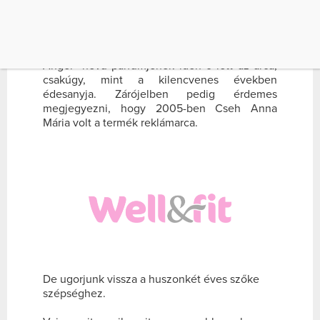
szintén szupermodell Jerry Hall-től nemcsak
egyből szép vagyont, hanem igencsak jó
genetikai állományt örökölt. Mi sem bizonyítja
ezt jobban,minthogy Thierry Mugler kultikus
Angel nevű parfümjének idén ő lett az arca,
csakúgy, mint a kilencvenes években
édesanyja. Zárójelben pedig érdemes
megjegyezni, hogy 2005-ben Cseh Anna
Mária volt a termék reklámarca.
De ugorjunk vissza a huszonkét éves szőke
szépséghez.