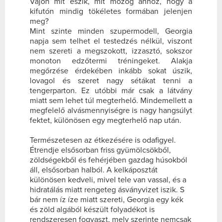
Vajon mit eszik, mit mozog ahhoz, hogy a
kifutón mindig tökéletes formában jelenjen
meg?
Mint szinte minden szupermodell, Georgia
napja sem telhet el testedzés nélkül, viszont
nem szereti a megszokott, izzasztó, sokszor
monoton edzőtermi tréningeket. Alakja
megőrzése érdekében inkább sokat úszik,
lovagol és szeret nagy sétákat tenni a
tengerparton. Ez utóbbi már csak a látvány
miatt sem lehet túl megterhelő. Mindemellett a
megfelelő alvásmennyiségre is nagy hangsúlyt
fektet, különösen egy megterhelő nap után.
Természetesen az étkezésére is odafigyel.
Étrendje elsősorban friss gyümölcsökből,
zöldségekből és fehérjében gazdag húsokból
áll, elsősorban halból. A kelkáposztát
különösen kedveli, mivel tele van vassal, és a
hidratálás miatt rengeteg ásványvizet iszik. S
bár nem íz íze miatt szereti, Georgia egy kék
és zöld algából készült folyadékot is
rendszeresen fogyaszt, mely szerinte nemcsak