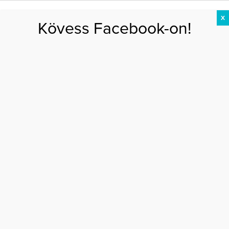
X
Kövess Facebook-on!
DIÉTA
FOGYÁS
EDZÉS
ZSÍRÉGETÉS
KEREKFENÉK
HASIZOM
FEHÉRJE
Főoldal
>
AKTUÁLIS
>
Anyja nyomdokaiba lépett Georgia May Jagger
ANYJA NYOMDOKAIBA LÉPETT GEORGIA