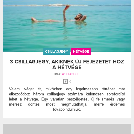
CSILLAGJEGY
HÉTVÉGE
3 CSILLAGJEGY, AKIKNEK ÚJ FEJEZETET HOZ
A HÉTVÉGE
ÍRTA:
WELLANDFIT
0
Valami véget ér, miközben egy izgalmasabb történet már
elkezdődött: három csillagjegy számára különösen sorsfordító
lehet a hétvége. Egy váratlan beszélgetés, új felismerés vagy
merész döntés most megmutathatja, merre érdemes
továbbindulniuk.