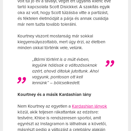
volt túl jó év a tavalyi, véget ért ugyanis kilenc éve
tartó kapcsolata Scott Disickkel. A szakítás egyik
oka az volt, hogy Scott túlzásba vitte a partizást,
és féktelen életmódját a párja és annak családja
már nem tudta tovább tolerálni.
Kourtney viszont mostanság már sokkal
kiegyensúlyozottabb, mert úgy érzi, az életben
minden okkal történik vele, velünk.
„Bármi történt is a múlt évben,
legyünk hálásak a változásoknak
azért, ahová általuk jutottunk. Ahol
vagyunk, pontosan ott kell
lennünk” – bölcselkedett.
Kourtney és a másik Kardashian lány
Nem Kourtney az egyetlen a
Kardashian lányok
közül, akik teljesen rákattantak az edzésre:
testvére, Khloe is rendszeresen sportol, amit
egyrészt az Instagramon is láthatnak a követői,
másrészt pedig a változást a celeblány alakján