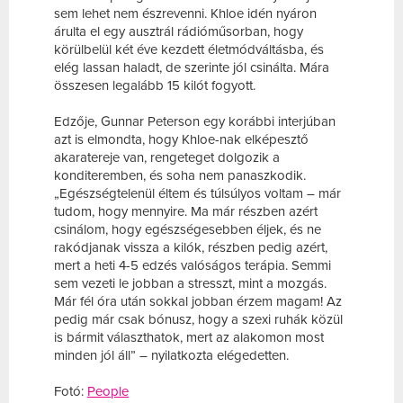
sem lehet nem észrevenni. Khloe idén nyáron
árulta el egy ausztrál rádióműsorban, hogy
körülbelül két éve kezdett életmódváltásba, és
elég lassan haladt, de szerinte jól csinálta. Mára
összesen legalább 15 kilót fogyott.
Edzője, Gunnar Peterson egy korábbi interjúban
azt is elmondta, hogy Khloe-nak elképesztő
akaratereje van, rengeteget dolgozik a
konditeremben, és soha nem panaszkodik.
„Egészségtelenül éltem és túlsúlyos voltam – már
tudom, hogy mennyire. Ma már részben azért
csinálom, hogy egészségesebben éljek, és ne
rakódjanak vissza a kilók, részben pedig azért,
mert a heti 4-5 edzés valóságos terápia. Semmi
sem vezeti le jobban a stresszt, mint a mozgás.
Már fél óra után sokkal jobban érzem magam! Az
pedig már csak bónusz, hogy a szexi ruhák közül
is bármit választhatok, mert az alakomon most
minden jól áll” – nyilatkozta elégedetten.
Fotó:
People