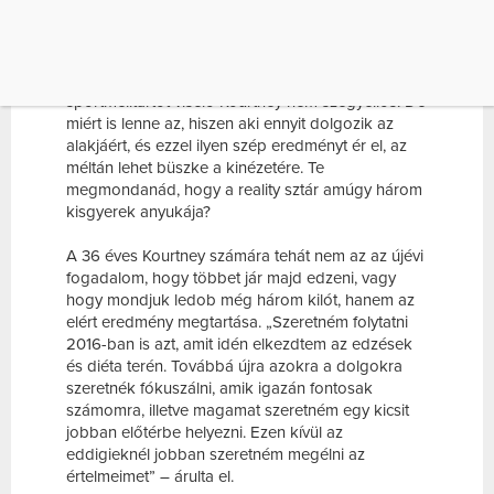
vékonyabb és sportosabb.
A People magazin egyik róla szóló cikkének
szerzője meg is jegyezte, hogy a jóganacit és
sportmelltartót viselő Kourtney nem szégyellős. De
miért is lenne az, hiszen aki ennyit dolgozik az
alakjáért, és ezzel ilyen szép eredményt ér el, az
méltán lehet büszke a kinézetére. Te
megmondanád, hogy a reality sztár amúgy három
kisgyerek anyukája?
A 36 éves Kourtney számára tehát nem az az újévi
fogadalom, hogy többet jár majd edzeni, vagy
hogy mondjuk ledob még három kilót, hanem az
elért eredmény megtartása. „Szeretném folytatni
2016-ban is azt, amit idén elkezdtem az edzések
és diéta terén. Továbbá újra azokra a dolgokra
szeretnék fókuszálni, amik igazán fontosak
számomra, illetve magamat szeretném egy kicsit
jobban előtérbe helyezni. Ezen kívül az
eddigieknél jobban szeretném megélni az
értelmeimet” – árulta el.