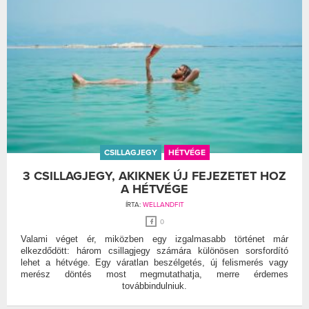
CSILLAGJEGY
HÉTVÉGE
3 CSILLAGJEGY, AKIKNEK ÚJ FEJEZETET HOZ
A HÉTVÉGE
ÍRTA:
WELLANDFIT
0
Valami véget ér, miközben egy izgalmasabb történet már
elkezdődött: három csillagjegy számára különösen sorsfordító
lehet a hétvége. Egy váratlan beszélgetés, új felismerés vagy
merész döntés most megmutathatja, merre érdemes
továbbindulniuk.