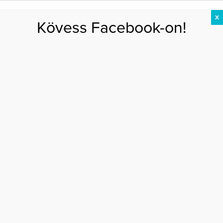
X
Kövess Facebook-on!
DIÉTA
FOGYÁS
EDZÉS
ZSÍRÉGETÉS
KEREKFENÉK
HASIZOM
FEHÉRJE
Főoldal
>
AKTUÁLIS
>
Kourtney Kardashian egyre sportosabb
KOURTNEY KARDASHIAN EGYRE