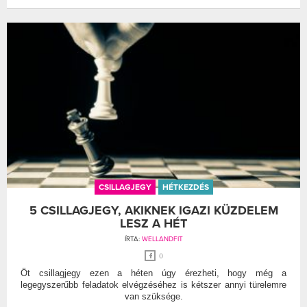
CSILLAGJEGY
HÉTKEZDÉS
5 CSILLAGJEGY, AKIKNEK IGAZI KÜZDELEM
LESZ A HÉT
ÍRTA:
WELLANDFIT
0
Öt csillagjegy ezen a héten úgy érezheti, hogy még a
legegyszerűbb feladatok elvégzéséhez is kétszer annyi türelemre
van szüksége.