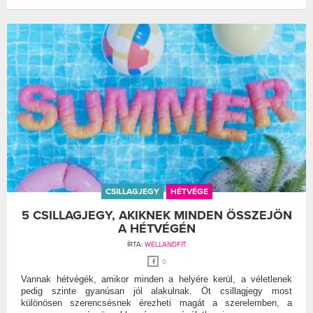
CSILLAGJEGY
HÉTVÉGE
5 CSILLAGJEGY, AKIKNEK MINDEN ÖSSZEJÖN
A HÉTVÉGÉN
ÍRTA:
WELLANDFIT
0
Vannak hétvégék, amikor minden a helyére kerül, a véletlenek
pedig szinte gyanúsan jól alakulnak. Öt csillagjegy most
különösen szerencsésnek érezheti magát a szerelemben, a