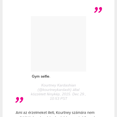
Gym selfie.
Kourtney Kardashian
(@kourtneykardash) által
közzétett fénykép, 2015. Dec 29.,
10:53 PST
Ami az érzelmeket illeti, Kourtney számára nem