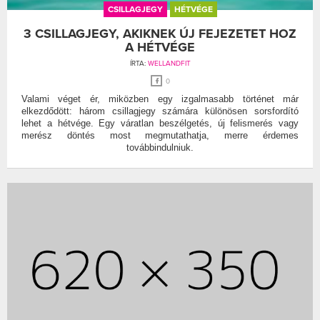
CSILLAGJEGY
HÉTVÉGE
3 CSILLAGJEGY, AKIKNEK ÚJ FEJEZETET HOZ
A HÉTVÉGE
ÍRTA:
WELLANDFIT
0
Valami véget ér, miközben egy izgalmasabb történet már
elkezdődött: három csillagjegy számára különösen sorsfordító
lehet a hétvége. Egy váratlan beszélgetés, új felismerés vagy
merész döntés most megmutathatja, merre érdemes
továbbindulniuk.