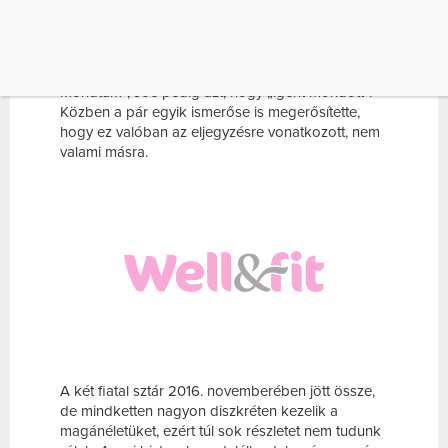
Ezt az Instagramon tudatták a világgal: mindketten
megosztották ugyanazt a fotót a gyűrűről, és
betaggelték a másikat. Sophie azt írta, „igent
mondtam”, Joe pedig azt, hogy „igent mondott”.
Közben a pár egyik ismerőse is megerősítette,
hogy ez valóban az eljegyzésre vonatkozott, nem
valami másra.
A két fiatal sztár 2016. novemberében jött össze,
de mindketten nagyon diszkréten kezelik a
magánéletüket, ezért túl sok részletet nem tudunk