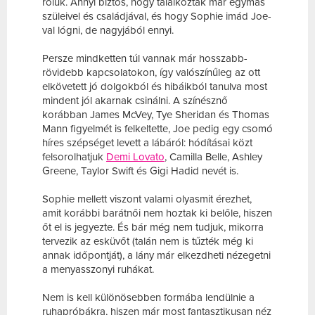
róluk. Annyi biztos, hogy találkoztak már egymás
szüleivel és családjával, és hogy Sophie imád Joe-
val lógni, de nagyjából ennyi.
Persze mindketten túl vannak már hosszabb-
rövidebb kapcsolatokon, így valószínűleg az ott
elkövetett jó dolgokból és hibáikból tanulva most
mindent jól akarnak csinálni. A színésznő
korábban James McVey, Tye Sheridan és Thomas
Mann figyelmét is felkeltette, Joe pedig egy csomó
híres szépséget levett a lábáról: hódításai közt
felsorolhatjuk
Demi Lovato
, Camilla Belle, Ashley
Greene, Taylor Swift és Gigi Hadid nevét is.
Sophie mellett viszont valami olyasmit érezhet,
amit korábbi barátnői nem hoztak ki belőle, hiszen
őt el is jegyezte. És bár még nem tudjuk, mikorra
tervezik az esküvőt (talán nem is tűzték még ki
annak időpontját), a lány már elkezdheti nézegetni
a menyasszonyi ruhákat.
Nem is kell különösebben formába lendülnie a
ruhapróbákra, hiszen már most fantasztikusan néz