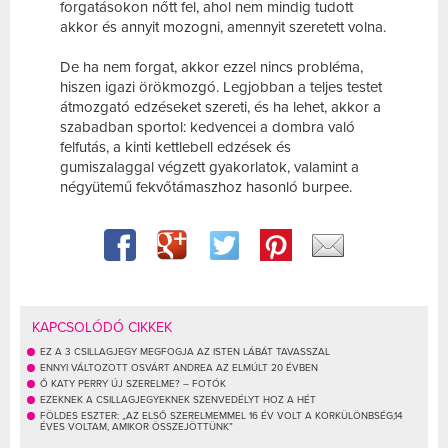
forgatásokon nőtt fel, ahol nem mindig tudott
akkor és annyit mozogni, amennyit szeretett volna.
De ha nem forgat, akkor ezzel nincs probléma,
hiszen igazi örökmozgó. Legjobban a teljes testet
átmozgató edzéseket szereti, és ha lehet, akkor a
szabadban sportol: kedvencei a dombra való
felfutás, a kinti kettlebell edzések és
gumiszalaggal végzett gyakorlatok, valamint a
négyütemű fekvőtámaszhoz hasonló burpee.
KAPCSOLÓDÓ CIKKEK
EZ A 3 CSILLAGJEGY MEGFOGJA AZ ISTEN LÁBÁT TAVASSZAL
ENNYI VÁLTOZOTT OSVÁRT ANDREA AZ ELMÚLT 20 ÉVBEN
Ő KATY PERRY ÚJ SZERELME? – FOTÓK
EZEKNEK A CSILLAGJEGYEKNEK SZENVEDÉLYT HOZ A HÉT
FÖLDES ESZTER: „AZ ELSŐ SZERELMEMMEL 16 ÉV VOLT A KORKÜLÖNBSÉG,14
ÉVES VOLTAM, AMIKOR ÖSSZEJÖTTÜNK”