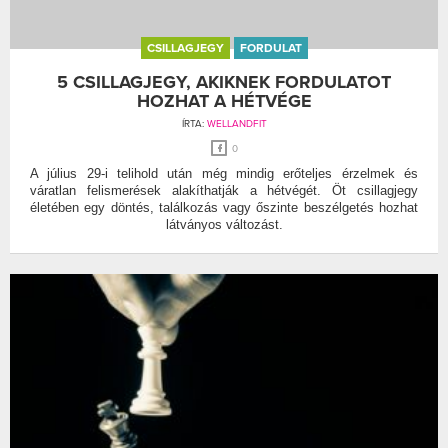
CSILLAGJEGY
FORDULAT
5 CSILLAGJEGY, AKIKNEK FORDULATOT
HOZHAT A HÉTVÉGE
ÍRTA:
WELLANDFIT
0
A július 29-i telihold után még mindig erőteljes érzelmek és
váratlan felismerések alakíthatják a hétvégét. Öt csillagjegy
életében egy döntés, találkozás vagy őszinte beszélgetés hozhat
látványos változást.