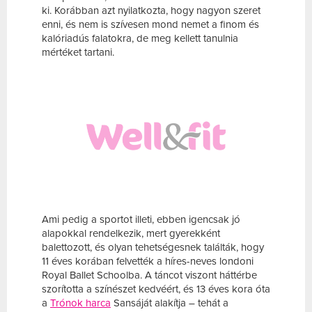
ki. Korábban azt nyilatkozta, hogy nagyon szeret
enni, és nem is szívesen mond nemet a finom és
kalóriadús falatokra, de meg kellett tanulnia
mértéket tartani.
Ami pedig a sportot illeti, ebben igencsak jó
alapokkal rendelkezik, mert gyerekként
balettozott, és olyan tehetségesnek találták, hogy
11 éves korában felvették a híres-neves londoni
Royal Ballet Schoolba. A táncot viszont háttérbe
szorította a színészet kedvéért, és 13 éves kora óta
a
Trónok harca
Sansáját alakítja – tehát a