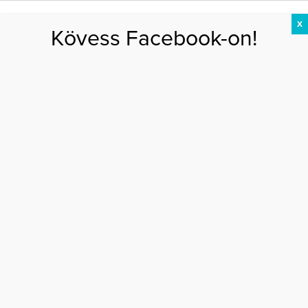
X
Kövess Facebook-on!
DIÉTA
FOGYÁS
EDZÉS
ZSÍRÉGETÉS
KEREKFENÉK
HASIZOM
FEHÉRJE
Főoldal
>
AKTUÁLIS
>
Eljegyezték a Trónok harca színésznőjét
ELJEGYEZTÉK A TRÓNOK HARCA