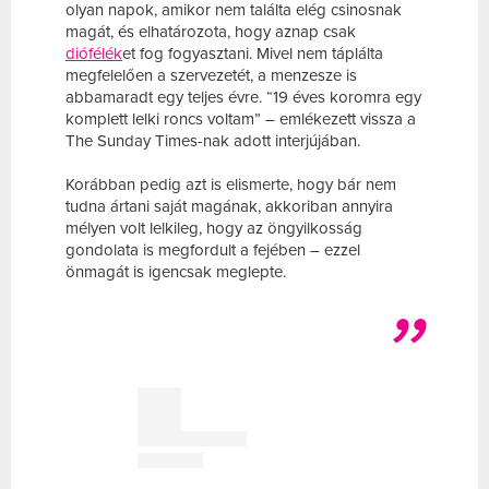
olyan napok, amikor nem találta elég csinosnak
magát, és elhatározota, hogy aznap csak
diófélék
et fog fogyasztani. Mivel nem táplálta
megfelelően a szervezetét, a menzesze is
abbamaradt egy teljes évre. “19 éves koromra egy
komplett lelki roncs voltam” – emlékezett vissza a
The Sunday Times-nak adott interjújában.
Korábban pedig azt is elismerte, hogy bár nem
tudna ártani saját magának, akkoriban annyira
mélyen volt lelkileg, hogy az öngyilkosság
gondolata is megfordult a fejében – ezzel
önmagát is igencsak meglepte.