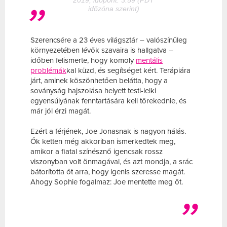
2019, időpont: 3:59 (PDT
időzóna szerint)
Szerencsére a 23 éves világsztár – valószínűleg
környezetében lévők szavaira is hallgatva –
időben felismerte, hogy komoly
mentális
problémák
kal küzd, és segítséget kért. Terápiára
járt, aminek köszönhetően belátta, hogy a
soványság hajszolása helyett testi-lelki
egyensúlyának fenntartására kell törekednie, és
már jól érzi magát.
Ezért a férjének, Joe Jonasnak is nagyon hálás.
Ők ketten még akkoriban ismerkedtek meg,
amikor a fiatal színésznő igencsak rossz
viszonyban volt önmagával, és azt mondja, a srác
bátorította őt arra, hogy igenis szeresse magát.
Ahogy Sophie fogalmaz: Joe mentette meg őt.