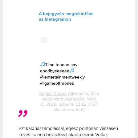
A bejegyzés megtekintése
az Instagramon
Time tooooo say
goodbyeeeeee
@entertainmentweekly
@gameofthrones
Sophie Turner
(@sophiet) által
megosztott bejegyzés, Márc
4., 2019, időpont: 11:22 (PST
időzóna szerint)
Ezt kalóriaszámolással, egész pontosan vészesen
kevés kalória bevitelével akarta elérni. Voltak