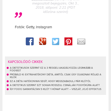
megosztott bejegyzés, Okt 3.,
2018, időpont: 2:21 (PDT
időzóna szerint)
Fotók: Getty, Instagram
KAPCSOLÓDÓ CIKKEK
A DIETETIKUSOK SZERINT EZ A 3 REGGELI AKADÁLYOZZA LEGINKÁBB A
FOGYÁST
PRÓBÁLD KI: EXTRAHATÉKONY DIÉTA, AMITŐL CSAK ÚGY OLVADNAK RÓLAD A
KILÓK
EZ A DIÉTA HATÉKONYAN SEGÍT, HOGY MEGSZABADULJ PÁR KILÓTÓL
A DIETETIKUS SZERINT EZT SOKAN ROSSZUL CSINÁLJÁK FOGYÓKÚRA ALATT
ÍGY FOGYJ GARANTÁLTAN 5 KILÓT 1 HÓNAP ALATT – VISZLÁT, JOJÓ EFFEKTUS