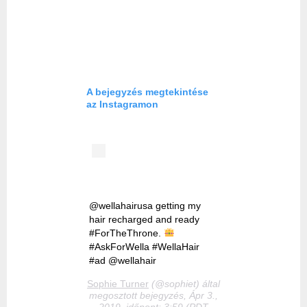
A bejegyzés megtekintése
az Instagramon
@wellahairusa getting my
hair recharged and ready
#ForTheThrone.
#AskForWella #WellaHair
#ad @wellahair
Sophie Turner
(@sophiet) által
megosztott bejegyzés, Ápr 3.,