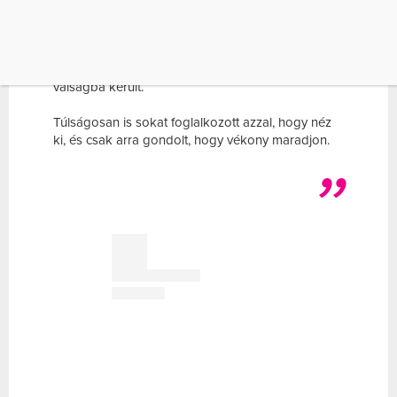
könnyű túlzásba esni. Ez történt a Trónok harca
Sansa Starkját alakító Sophie Turnerrel is, aki
nemrég egy interjúban elmondta: miután 13 évesen
kiválasztották őt a szerepre, lelkileg elég komoly
válságba került.
Túlságosan is sokat foglalkozott azzal, hogy néz
ki, és csak arra gondolt, hogy vékony maradjon.