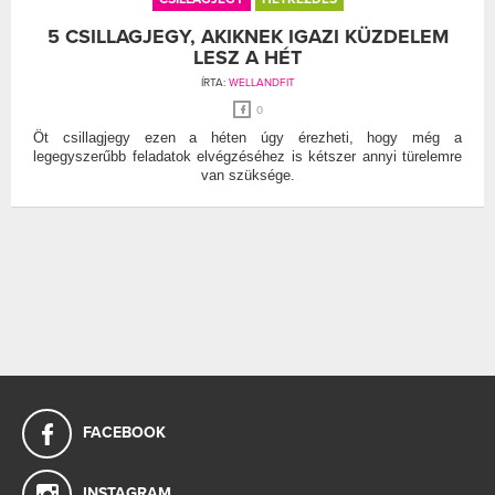
5 CSILLAGJEGY, AKIKNEK IGAZI KÜZDELEM
LESZ A HÉT
ÍRTA:
WELLANDFIT
0
Öt csillagjegy ezen a héten úgy érezheti, hogy még a
legegyszerűbb feladatok elvégzéséhez is kétszer annyi türelemre
van szüksége.
FACEBOOK
INSTAGRAM