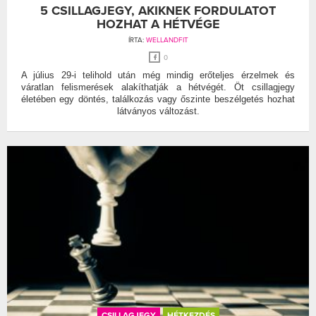
5 CSILLAGJEGY, AKIKNEK FORDULATOT
HOZHAT A HÉTVÉGE
ÍRTA:
WELLANDFIT
0
A július 29-i telihold után még mindig erőteljes érzelmek és
váratlan felismerések alakíthatják a hétvégét. Öt csillagjegy
életében egy döntés, találkozás vagy őszinte beszélgetés hozhat
látványos változást.
CSILLAGJEGY
HÉTKEZDÉS