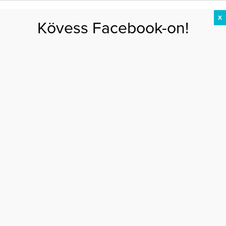
X
Kövess Facebook-on!
DIÉTA
FOGYÁS
EDZÉS
ZSÍRÉGETÉS
KEREKFENÉK
HASIZOM
FEHÉRJE
Főoldal
>
AKTUÁLIS
>
Terápiára járt a Trónok harca színésznője
TERÁPIÁRA JÁRT A TRÓNOK HARCA