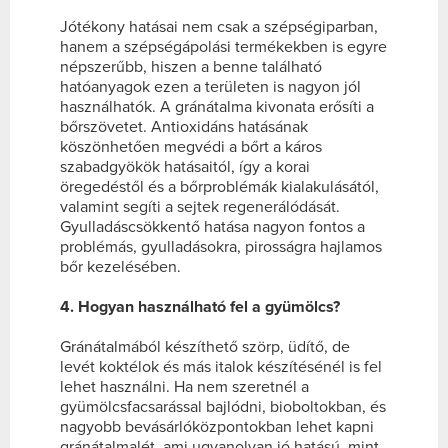
Jótékony hatásai nem csak a szépségiparban,
hanem a szépségápolási termékekben is egyre
népszerűbb, hiszen a benne található
hatóanyagok ezen a területen is nagyon jól
használhatók. A gránátalma kivonata erősíti a
bőrszövetet. Antioxidáns hatásának
köszönhetően megvédi a bőrt a káros
szabadgyökök hatásaitól, így a korai
öregedéstől és a bőrproblémák kialakulásától,
valamint segíti a sejtek regenerálódását.
Gyulladáscsökkentő hatása nagyon fontos a
problémás, gyulladásokra, pirosságra hajlamos
bőr kezelésében.
4. Hogyan használható fel a gyümölcs?
Gránátalmából készíthető szörp, üdítő, de
levét koktélok és más italok készítésénél is fel
lehet használni. Ha nem szeretnél a
gyümölcsfacsarással bajlódni, bioboltokban, és
nagyobb bevásárlóközpontokban lehet kapni
gránátalmalét, ami ugyanolyan jó hatású, mint