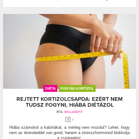
DIÉTA
FOGYÁS KORTIZOL
REJTETT KORTIZOLCSAPDA: EZÉRT NEM
TUDSZ FOGYNI, HIÁBA DIÉTÁZOL
ÍRTA:
WELLANDFIT
0
Hiába számolod a kalóriákat, a mérleg nem mozdul? Lehet, hogy
nem az étrendeddel van gond, hanem a stresszhormonod blokkolja
a zsírégetést.