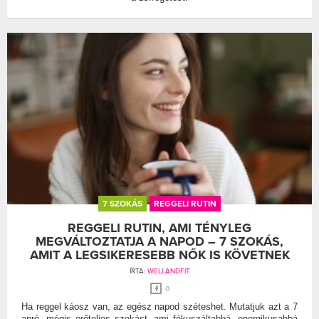
7 SZOKÁS
REGGELI RUTIN
REGGELI RUTIN, AMI TÉNYLEG
MEGVÁLTOZTATJA A NAPOD – 7 SZOKÁS,
AMIT A LEGSIKERESEBB NŐK IS KÖVETNEK
ÍRTA:
WELLANDFIT
0
Ha reggel káosz van, az egész napod széteshet. Mutatjuk azt a 7
apró, mégis erőteljes szokást, ami fókuszáltabbá, energikusabbá