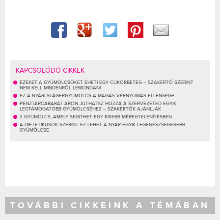
KAPCSOLÓDÓ CIKKEK
EZEKET A GYÜMÖLCSÖKET EHETI EGY CUKORBETEG – SZAKÉRTŐ SZERINT
NEM KELL MINDENRŐL LEMONDANI
EZ A NYÁRI SLÁGERGYÜMÖLCS A MAGAS VÉRNYOMÁS ELLENSÉGE
PÉNZTÁRCABARÁT ÁRON JUTHATSZ HOZZÁ A SZERVEZETED EGYIK
LEGTÁMOGATÓBB GYÜMÖLCSÉHEZ – SZAKÉRTŐK AJÁNLJÁK
3 GYÜMÖLCS, AMELY SEGÍTHET EGY KISEBB MÉREGTELENÍTÉSBEN
A DIETETIKUSOK SZERINT EZ LEHET A NYÁR EGYIK LEGEGÉSZSÉGESEBB
GYÜMÖLCSE
TOVÁBBI CIKKEINK A TÉMÁBAN