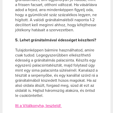
a frissen facsart, otthoni változat. Ha vásárlásra
adod a fejed, arra mindenképpen figyelj oda,
hogy a gyümölcslé száz százalékos legyen, ne
hígított. A valódi gránátalmaléből naponta 1-2
decilitert kell meginni ahhoz, hogy kifejthesse
jótékony hatásait a szervezetben.
5. Lehet gránátalmával édességet készíteni?
Tulajdonképpen bármire használhatod, amire
csak tudod. Legegyszerűbben elkészíthető
édesség a gránátalmás palacsinta. Készíts egy
egyszerű palacsintatésztát, majd folytasd úgy
mint egy sima palacsinta sütésénél. Kanalazd a
tésztát a serpenyőbe, és egy kanállal szórd rá a
gránátalmából kiszedett húsos magokat. Ha az
alsó oldala átsült, forgasd meg, süsd át ezt az
oldalát is. Hajtsd háromszög alakúra, és öntsd
le csokiöntettel.
Itt a Vitálkonyha, teszteld!