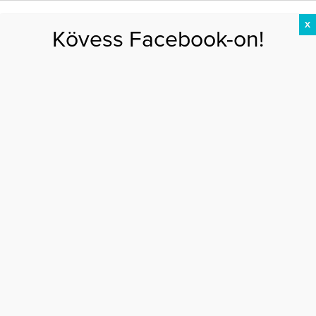
X
Kövess Facebook-on!
DIÉTA
FOGYÁS
EDZÉS
ZSÍRÉGETÉS
KEREKFENÉK
HASIZOM
FEHÉRJE
Főoldal
>
DIÉTA
>
5 kérdés a gránátalmáról
5 KÉRDÉS A GRÁNÁTALMÁRÓL