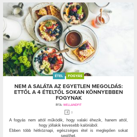
ÉTEL
FOGYÁS
NEM A SALÁTA AZ EGYETLEN MEGOLDÁS:
ETTŐL A 4 ÉTELTŐL SOKAN KÖNNYEBBEN
FOGYNAK
ÍRTA:
WELLANDFIT
0
A fogyás nem attól működik, hogy valaki éhezik, hanem attól,
hogy jóllakik kevesebb kalóriából.
Ebben több hétköznapi, egészséges étel is meglepően sokat
segíthet.