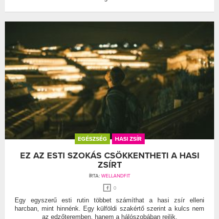
EGÉSZSÉG
HASI ZSÍR
EZ AZ ESTI SZOKÁS CSÖKKENTHETI A HASI
ZSÍRT
ÍRTA:
WELLANDFIT
0
Egy egyszerű esti rutin többet számíthat a hasi zsír elleni
harcban, mint hinnénk. Egy külföldi szakértő szerint a kulcs nem
az edzőteremben, hanem a hálószobában rejlik.