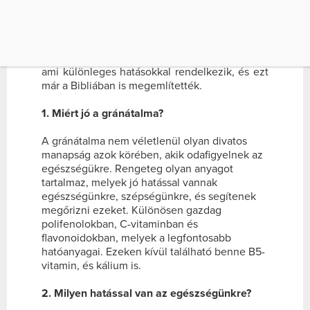
EGÉSZSÉGÜNKRE, SZÉPSÉGÜNKRE, ÉS […]
Ma már minden nagyobb élelmiszerüzlet
zöldség-gyümölcs részlegén találkozhatsz
ezzel a furcsa külsejű és belsejű gyümölccsel,
ami különleges hatásokkal rendelkezik, és ezt
már a Bibliában is megemlítették.
1. Miért jó a gránátalma?
A gránátalma nem véletlenül olyan divatos
manapság azok körében, akik odafigyelnek az
egészségükre. Rengeteg olyan anyagot
tartalmaz, melyek jó hatással vannak
egészségünkre, szépségünkre, és segítenek
megőrizni ezeket.
Különösen gazdag
polifenolokban, C-vitaminban és
flavonoidokban, melyek a legfontosabb
hatóanyagai. Ezeken kívül található benne B5-
vitamin, és kálium is.
2. Milyen hatással van az egészségünkre?