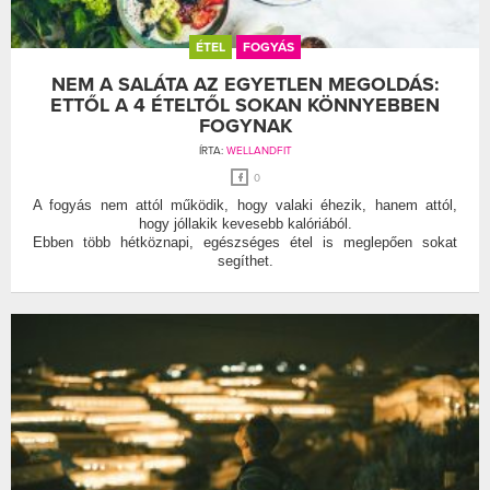
ÉTEL
FOGYÁS
NEM A SALÁTA AZ EGYETLEN MEGOLDÁS:
ETTŐL A 4 ÉTELTŐL SOKAN KÖNNYEBBEN
FOGYNAK
ÍRTA:
WELLANDFIT
0
A fogyás nem attól működik, hogy valaki éhezik, hanem attól,
hogy jóllakik kevesebb kalóriából.
Ebben több hétköznapi, egészséges étel is meglepően sokat
segíthet.