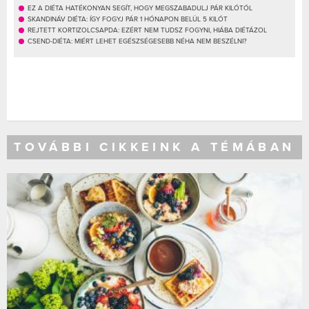
EZ A DIÉTA HATÉKONYAN SEGÍT, HOGY MEGSZABADULJ PÁR KILÓTÓL
SKANDINÁV DIÉTA: ÍGY FOGYJ PÁR 1 HÓNAPON BELÜL 5 KILÓT
REJTETT KORTIZOLCSAPDA: EZÉRT NEM TUDSZ FOGYNI, HIÁBA DIÉTÁZOL
CSEND-DIÉTA: MIÉRT LEHET EGÉSZSÉGESEBB NÉHA NEM BESZÉLNI?
TOVÁBBI CIKKEINK A TÉMÁBAN