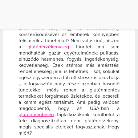
kevesebb, mint 1 százaléka vallotta magát
gluténérzékenynek, és folyamodott a
gluténmentes étrendhez. Ma ez a szám –
kapaszkodj meg – 10 százalék! Egyszerűen
arról volna szó, hogy az orvostudomány
korszerűsödésével az emberek könnyebben
felismerik a tüneteiket? Nem valószínű, hiszen
a
gluténérzékenység
tünetei ma sem
mondhatóak igazán egyértelműnek: puffadás,
elhúzódó hasmenés, fogyás, ingerlékenység,
kedvetlenség. Ezek számos más emésztési
rendellenesség jelei is lehetnek – sőt, sokukat
egész egyszerűen a túlzott stressz is okozhatja
-, a fogyasztók nagy része azonban hasonló
tünetekkel máris rohan a gluténmentes
termékeket forgalmazó üzletekbe, és lecseréli
a kamra egész tartalmát. Ami pedig valóban
megdöbbentő, hogy az USA-ban a
gluténmentesen
táplálkozóknak körülbelül a
fele diagnosztizáltan nem gluténérzékeny,
mégis speciális ételeket fogyasztanak. Hogy
miért?