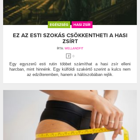
EGÉSZSÉG
HASI ZSÍR
EZ AZ ESTI SZOKÁS CSÖKKENTHETI A HASI
ZSÍRT
ÍRTA:
WELLANDFIT
0
Egy egyszerű esti rutin többet számíthat a hasi zsír elleni
harcban, mint hinnénk. Egy külföldi szakértő szerint a kulcs nem
az edzőteremben, hanem a hálószobában rejlik.