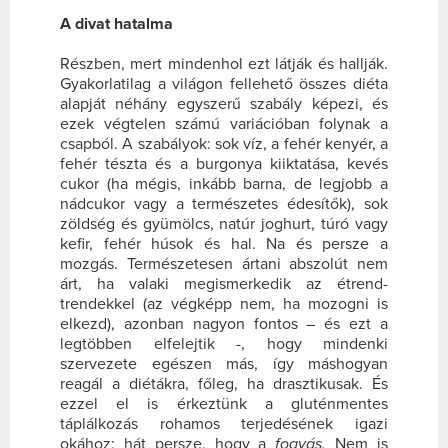
A divat hatalma
Részben, mert mindenhol ezt látják és hallják.
Gyakorlatilag a világon fellehető összes diéta
alapját néhány egyszerű szabály képezi, és
ezek végtelen számú variációban folynak a
csapból. A szabályok: sok víz, a fehér kenyér, a
fehér tészta és a burgonya kiiktatása, kevés
cukor (ha mégis, inkább barna, de legjobb a
nádcukor vagy a természetes édesítők), sok
zöldség és gyümölcs, natúr joghurt, túró vagy
kefir, fehér húsok és hal. Na és persze a
mozgás. Természetesen ártani abszolút nem
árt, ha valaki megismerkedik az étrend-
trendekkel (az végképp nem, ha mozogni is
elkezd), azonban nagyon fontos – és ezt a
legtöbben elfelejtik -, hogy mindenki
szervezete egészen más, így máshogyan
reagál a diétákra, főleg, ha drasztikusak. És
ezzel el is érkeztünk a gluténmentes
táplálkozás rohamos terjedésének igazi
okához: hát persze, hogy a
fogyás.
Nem is