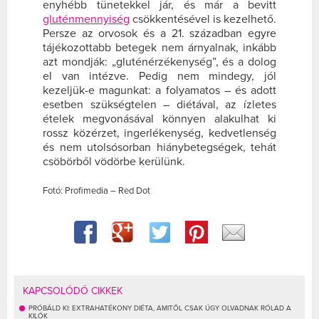
enyhébb tünetekkel jár, és már a bevitt
gluténmennyiség
csökkentésével is kezelhető.
Persze az orvosok és a 21. században egyre
tájékozottabb betegek nem árnyalnak, inkább
azt mondják: „gluténérzékenység”, és a dolog
el van intézve. Pedig nem mindegy, jól
kezeljük-e magunkat: a folyamatos – és adott
esetben szükségtelen – diétával, az ízletes
ételek megvonásával könnyen alakulhat ki
rossz közérzet, ingerlékenység, kedvetlenség
és nem utolsósorban hiánybetegségek, tehát
csöbörből vödörbe kerülünk.
Fotó: Profimedia – Red Dot
KAPCSOLÓDÓ CIKKEK
PRÓBÁLD KI: EXTRAHATÉKONY DIÉTA, AMITŐL CSAK ÚGY OLVADNAK RÓLAD A
KILÓK