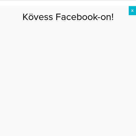
X
Kövess Facebook-on!
DIÉTA
FOGYÁS
EDZÉS
ZSÍRÉGETÉS
KEREKFENÉK
HASIZOM
FEHÉRJE
Főoldal
>
DIÉTA
>
A gluténérzékenység csak egy divathóbort?
A GLUTÉNÉRZÉKENYSÉG CSAK EGY