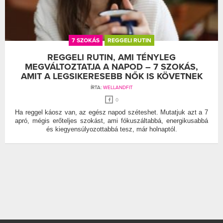
7 SZOKÁS
REGGELI RUTIN
REGGELI RUTIN, AMI TÉNYLEG
MEGVÁLTOZTATJA A NAPOD – 7 SZOKÁS,
AMIT A LEGSIKERESEBB NŐK IS KÖVETNEK
ÍRTA:
WELLANDFIT
0
Ha reggel káosz van, az egész napod széteshet. Mutatjuk azt a 7
apró, mégis erőteljes szokást, ami fókuszáltabbá, energikusabbá
és kiegyensúlyozottabbá tesz, már holnaptól.