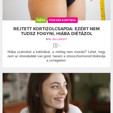
DIÉTA
FOGYÁS KORTIZOL
REJTETT KORTIZOLCSAPDA: EZÉRT NEM
TUDSZ FOGYNI, HIÁBA DIÉTÁZOL
ÍRTA:
WELLANDFIT
0
Hiába számolod a kalóriákat, a mérleg nem mozdul? Lehet, hogy
nem az étrendeddel van gond, hanem a stresszhormonod blokkolja
a zsírégetést.