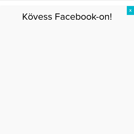
X
Kövess Facebook-on!
DIÉTA
FOGYÁS
EDZÉS
ZSÍRÉGETÉS
KEREKFENÉK
HASIZOM
FEHÉRJE
Főoldal
>
DIÉTA
>
Ezt edd, hogy eltűnjön az úszógumi a hasadról!
EZT EDD, HOGY ELTŰNJÖN AZ ÚSZÓGUMI