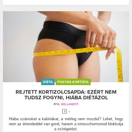
DIÉTA
FOGYÁS KORTIZOL
REJTETT KORTIZOLCSAPDA: EZÉRT NEM
TUDSZ FOGYNI, HIÁBA DIÉTÁZOL
ÍRTA:
WELLANDFIT
0
Hiába számolod a kalóriákat, a mérleg nem mozdul? Lehet, hogy
nem az étrendeddel van gond, hanem a stresszhormonod blokkolja
a zsírégetést.