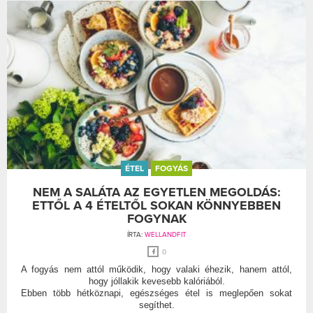
ÉTEL
FOGYÁS
NEM A SALÁTA AZ EGYETLEN MEGOLDÁS:
ETTŐL A 4 ÉTELTŐL SOKAN KÖNNYEBBEN
FOGYNAK
ÍRTA:
WELLANDFIT
0
A fogyás nem attól működik, hogy valaki éhezik, hanem attól,
hogy jóllakik kevesebb kalóriából.
Ebben több hétköznapi, egészséges étel is meglepően sokat
segíthet.