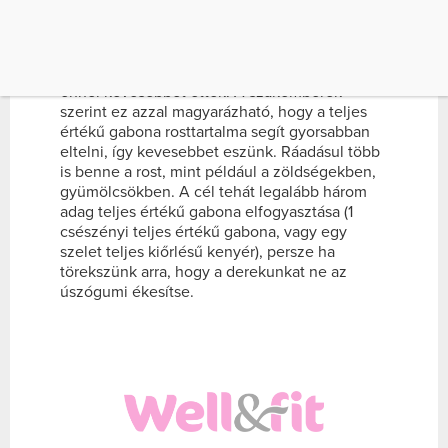
felnőttek, akik legalább 3 adag teljes értékű
gabonát fogyasztottak naponta, 2,4%-kal
kevesebb zsírral és 3,6%-kal kisebb
úszógumival rendelkeztek, mint azok, akik
ennél kevesebbet ettek. A szakemberek
szerint ez azzal magyarázható, hogy a teljes
értékű gabona rosttartalma segít gyorsabban
eltelni, így kevesebbet eszünk. Ráadásul több
is benne a rost, mint például a zöldségekben,
gyümölcsökben. A cél tehát legalább három
adag teljes értékű gabona elfogyasztása (1
csészényi teljes értékű gabona, vagy egy
szelet teljes kiőrlésű kenyér), persze ha
törekszünk arra, hogy a derekunkat ne az
úszógumi ékesítse.