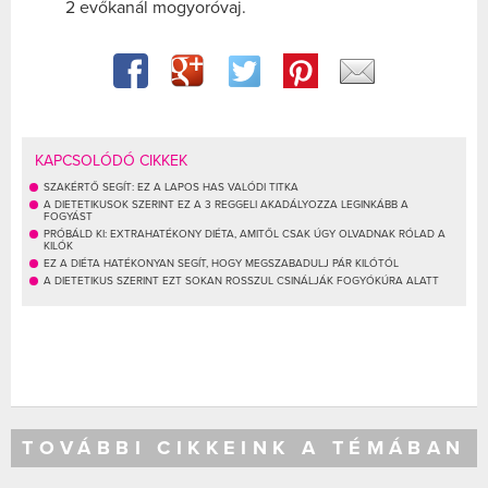
2 evőkanál mogyoróvaj.
KAPCSOLÓDÓ CIKKEK
SZAKÉRTŐ SEGÍT: EZ A LAPOS HAS VALÓDI TITKA
A DIETETIKUSOK SZERINT EZ A 3 REGGELI AKADÁLYOZZA LEGINKÁBB A
FOGYÁST
PRÓBÁLD KI: EXTRAHATÉKONY DIÉTA, AMITŐL CSAK ÚGY OLVADNAK RÓLAD A
KILÓK
EZ A DIÉTA HATÉKONYAN SEGÍT, HOGY MEGSZABADULJ PÁR KILÓTÓL
A DIETETIKUS SZERINT EZT SOKAN ROSSZUL CSINÁLJÁK FOGYÓKÚRA ALATT
TOVÁBBI CIKKEINK A TÉMÁBAN