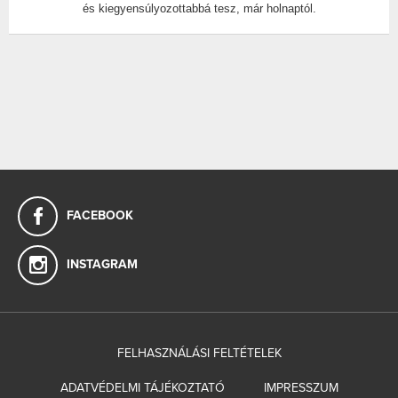
és kiegyensúlyozottabbá tesz, már holnaptól.
FACEBOOK
INSTAGRAM
FELHASZNÁLÁSI FELTÉTELEK
ADATVÉDELMI TÁJÉKOZTATÓ
IMPRESSZUM