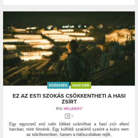
EGÉSZSÉG
HASI ZSÍR
EZ AZ ESTI SZOKÁS CSÖKKENTHETI A HASI
ZSÍRT
ÍRTA:
WELLANDFIT
0
Egy egyszerű esti rutin többet számíthat a hasi zsír elleni
harcban, mint hinnénk. Egy külföldi szakértő szerint a kulcs nem
az edzőteremben, hanem a hálószobában rejlik.