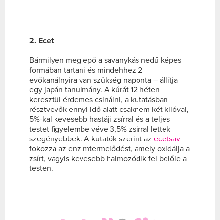
2. Ecet
Bármilyen meglepő a savanykás nedű képes
formában tartani és mindehhez 2
evőkanálnyira van szükség naponta – állítja
egy japán tanulmány. A kúrát 12 héten
keresztül érdemes csinálni, a kutatásban
résztvevők ennyi idő alatt csaknem két kilóval,
5%-kal kevesebb hastáji zsírral és a teljes
testet figyelembe véve 3,5% zsírral lettek
szegényebbek. A kutatók szerint az
ecetsav
fokozza az enzimtermelődést, amely oxidálja a
zsírt, vagyis kevesebb halmozódik fel belőle a
testen.