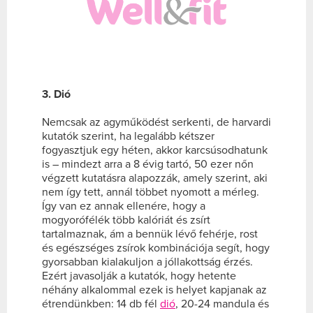
3. Dió
Nemcsak az agyműködést serkenti, de harvardi
kutatók szerint, ha legalább kétszer
fogyasztjuk egy héten, akkor karcsúsodhatunk
is – mindezt arra a 8 évig tartó, 50 ezer nőn
végzett kutatásra alapozzák, amely szerint, aki
nem így tett, annál többet nyomott a mérleg.
Így van ez annak ellenére, hogy a
mogyorófélék több kalóriát és zsírt
tartalmaznak, ám a bennük lévő fehérje, rost
és egészséges zsírok kombinációja segít, hogy
gyorsabban kialakuljon a jóllakottság érzés.
Ezért javasolják a kutatók, hogy hetente
néhány alkalommal ezek is helyet kapjanak az
étrendünkben: 14 db fél
dió
, 20-24 mandula és