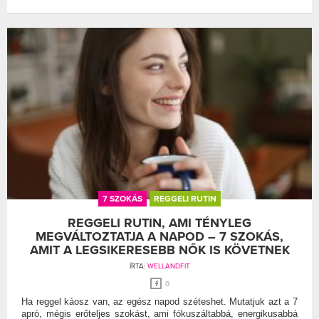
7 SZOKÁS
REGGELI RUTIN
REGGELI RUTIN, AMI TÉNYLEG
MEGVÁLTOZTATJA A NAPOD – 7 SZOKÁS,
AMIT A LEGSIKERESEBB NŐK IS KÖVETNEK
ÍRTA:
WELLANDFIT
0
Ha reggel káosz van, az egész napod széteshet. Mutatjuk azt a 7
apró, mégis erőteljes szokást, ami fókuszáltabbá, energikusabbá