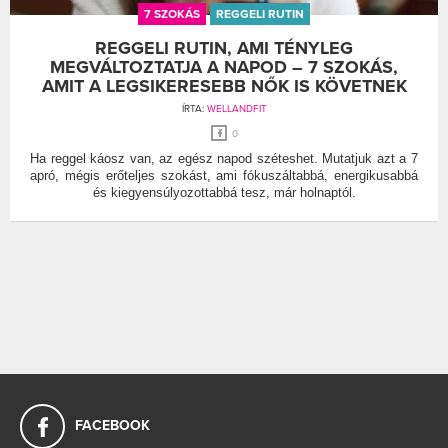
7 SZOKÁS
REGGELI RUTIN
REGGELI RUTIN, AMI TÉNYLEG
MEGVÁLTOZTATJA A NAPOD – 7 SZOKÁS,
AMIT A LEGSIKERESEBB NŐK IS KÖVETNEK
ÍRTA:
WELLANDFIT
0
Ha reggel káosz van, az egész napod széteshet. Mutatjuk azt a 7
apró, mégis erőteljes szokást, ami fókuszáltabbá, energikusabbá
és kiegyensúlyozottabbá tesz, már holnaptól.
FACEBOOK