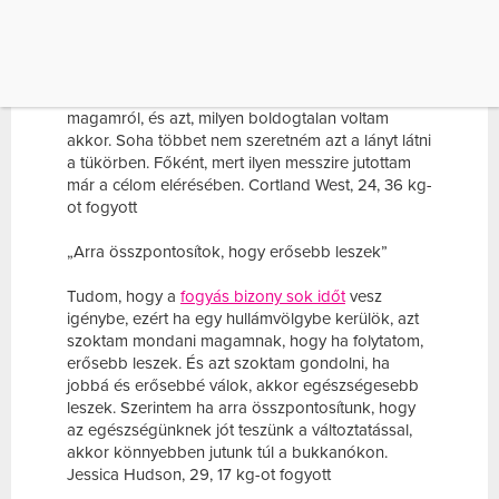
„Arra gondolok, milyen messzire jutottam”
Akármikor tör rám az érzés, hogy most bizony
feladom az életmódváltást – ez időnként sajnos
mindig visszatér –, felidézem a régi fényképeket
magamról, és azt, milyen boldogtalan voltam
akkor. Soha többet nem szeretném azt a lányt látni
a tükörben. Főként, mert ilyen messzire jutottam
már a célom elérésében. Cortland West, 24, 36 kg-
ot fogyott
„Arra összpontosítok, hogy erősebb leszek”
Tudom, hogy a
fogyás bizony sok időt
vesz
igénybe, ezért ha egy hullámvölgybe kerülök, azt
szoktam mondani magamnak, hogy ha folytatom,
erősebb leszek. És azt szoktam gondolni, ha
jobbá és erősebbé válok, akkor egészségesebb
leszek. Szerintem ha arra összpontosítunk, hogy
az egészségünknek jót teszünk a változtatással,
akkor könnyebben jutunk túl a bukkanókon.
Jessica Hudson, 29, 17 kg-ot fogyott