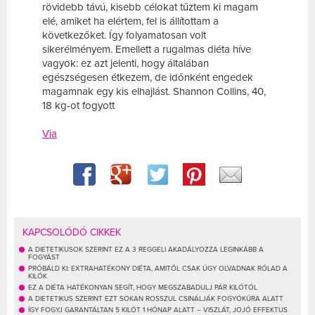
rövidebb távú, kisebb célokat tűztem ki magam
elé, amiket ha elértem, fel is állítottam a
következőket. Így folyamatosan volt
sikerélményem. Emellett a rugalmas diéta híve
vagyok: ez azt jelenti, hogy általában
egészségesen étkezem, de időnként engedek
magamnak egy kis elhajlást. Shannon Collins, 40,
18 kg-ot fogyott
Via
KAPCSOLÓDÓ CIKKEK
A DIETETIKUSOK SZERINT EZ A 3 REGGELI AKADÁLYOZZA LEGINKÁBB A
FOGYÁST
PRÓBÁLD KI: EXTRAHATÉKONY DIÉTA, AMITŐL CSAK ÚGY OLVADNAK RÓLAD A
KILÓK
EZ A DIÉTA HATÉKONYAN SEGÍT, HOGY MEGSZABADULJ PÁR KILÓTÓL
A DIETETIKUS SZERINT EZT SOKAN ROSSZUL CSINÁLJÁK FOGYÓKÚRA ALATT
ÍGY FOGYJ GARANTÁLTAN 5 KILÓT 1 HÓNAP ALATT – VISZLÁT, JOJÓ EFFEKTUS