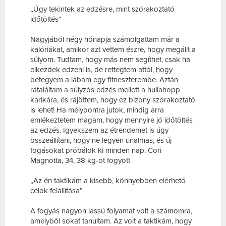
„Úgy tekintek az edzésre, mint szórakoztató
időtöltés”
Nagyjából négy hónapja számolgattam már a
kalóriákat, amikor azt vettem észre, hogy megállt a
súlyom. Tudtam, hogy más nem segíthet, csak ha
elkezdek edzeni is, de rettegtem attól, hogy
betegyem a lábam egy fitneszterembe. Aztán
rátaláltam a súlyzós edzés mellett a hullahopp
karikára, és rájöttem, hogy ez bizony szórakoztató
is lehet! Ha mélypontra jutok, mindig arra
emlékeztetem magam, hogy mennyire jó időtöltés
az edzés. Igyekszem az étrendemet is úgy
összeállítani, hogy ne legyen unalmas, és új
fogásokat próbálok ki minden nap. Cori
Magnotta, 34, 38 kg-ot fogyott
„Az én taktikám a kisebb, könnyebben elérhető
célok felállítása”
A fogyás nagyon lassú folyamat volt a számomra,
amelyből sokat tanultam. Az volt a taktikám, hogy