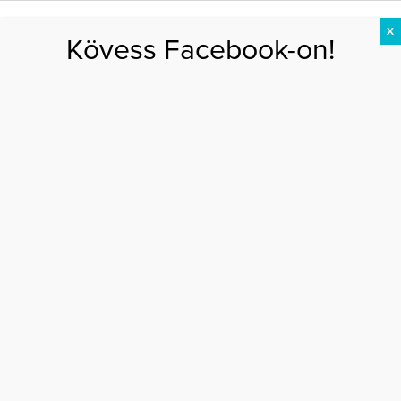
X
Kövess Facebook-on!
DIÉTA
FOGYÁS
EDZÉS
ZSÍRÉGETÉS
KEREKFENÉK
HASIZOM
FEHÉRJE
Főoldal
>
DIÉTA
>
“Soha többé nem szeretném azt a lányt látni a tükörben”
“SOHA TÖBBÉ NEM SZERETNÉM AZT A