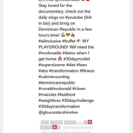
Stay tuned for the
documentary, check out the
daily vlogs on #youtube (link
in bio) and bring on
Dominican Republic in a few
hours time!
#allinclusive #buffet
MY
PLAYGROUND! Will need the
#mcdonalds #detox when I
get home
#30daymcdiet
#supersizeme #diet #lean
#abs #transformation #fitness
#caloriecounting
#dominicanrepublic
#ronaldmcdonald #clown
#maccies #fastfood
#weightloss #30daychallenge
#30daytransformation
@gloucestershirelive
🆁🆈 🆃🅷🅴 🅶🆄🆈 on 🆈
🆄🆃🆄
🅴
(@theryvolution)
által megosztott bejegyzés,