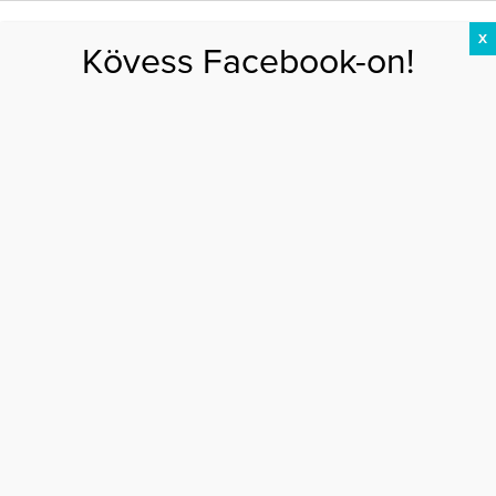
X
Kövess Facebook-on!
DIÉTA
FOGYÁS
EDZÉS
ZSÍRÉGETÉS
KEREKFENÉK
HASIZOM
FEHÉRJE
Főoldal
>
DIÉTA
>
Gyorséttermi kaján élt, 5 kilót fogyott
GYORSÉTTERMI KAJÁN ÉLT, 5 KILÓT