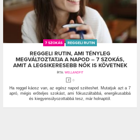
7 SZOKÁS
REGGELI RUTIN
REGGELI RUTIN, AMI TÉNYLEG
MEGVÁLTOZTATJA A NAPOD – 7 SZOKÁS,
AMIT A LEGSIKERESEBB NŐK IS KÖVETNEK
ÍRTA:
WELLANDFIT
0
Ha reggel káosz van, az egész napod széteshet. Mutatjuk azt a 7
apró, mégis erőteljes szokást, ami fókuszáltabbá, energikusabbá
és kiegyensúlyozottabbá tesz, már holnaptól.