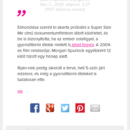
Nov 3., 2018, időpont: 2:27
(PDT időzóna szerint)
Elmondása szerint ki akarta próbálni a Super Size
Me című dokumentumfilmben látott kísérletet, és
be is bizonyította, ha az ember odafigyel, a
gyorséttermi ételek mellett is
lehet fogyni
. A 2004-
es film rendezője, Morgan Spurlock egyébként 12
kilót hízott egy hónap alatt.
Ryan-nek pedig sikerült a terve, heti 5-ször járt
edzésre, és még a gyorséttermi ételeket is
tudatosan ette.
via