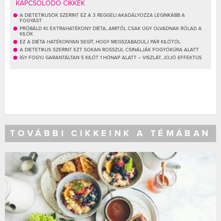
KAPCSOLÓDÓ CIKKEK
A DIETETIKUSOK SZERINT EZ A 3 REGGELI AKADÁLYOZZA LEGINKÁBB A
FOGYÁST
PRÓBÁLD KI: EXTRAHATÉKONY DIÉTA, AMITŐL CSAK ÚGY OLVADNAK RÓLAD A
KILÓK
EZ A DIÉTA HATÉKONYAN SEGÍT, HOGY MEGSZABADULJ PÁR KILÓTÓL
A DIETETIKUS SZERINT EZT SOKAN ROSSZUL CSINÁLJÁK FOGYÓKÚRA ALATT
ÍGY FOGYJ GARANTÁLTAN 5 KILÓT 1 HÓNAP ALATT – VISZLÁT, JOJÓ EFFEKTUS
TOVÁBBI CIKKEINK A TÉMÁBAN