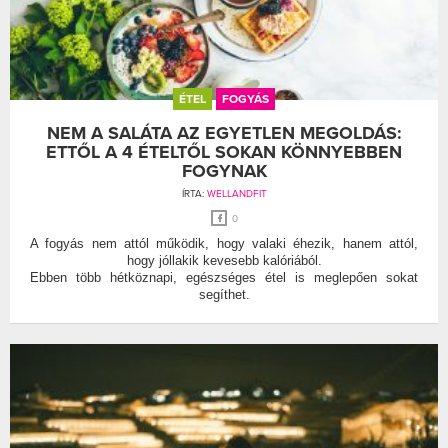
ÉTEL
FOGYÁS
NEM A SALÁTA AZ EGYETLEN MEGOLDÁS:
ETTŐL A 4 ÉTELTŐL SOKAN KÖNNYEBBEN
FOGYNAK
ÍRTA:
WELLANDFIT
0
A fogyás nem attól működik, hogy valaki éhezik, hanem attól,
hogy jóllakik kevesebb kalóriából.
Ebben több hétköznapi, egészséges étel is meglepően sokat
segíthet.