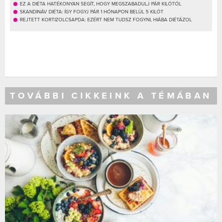
EZ A DIÉTA HATÉKONYAN SEGÍT, HOGY MEGSZABADULJ PÁR KILÓTÓL
SKANDINÁV DIÉTA: ÍGY FOGYJ PÁR 1 HÓNAPON BELÜL 5 KILÓT
REJTETT KORTIZOLCSAPDA: EZÉRT NEM TUDSZ FOGYNI, HIÁBA DIÉTÁZOL
TOVÁBBI CIKKEINK A TÉMÁBAN