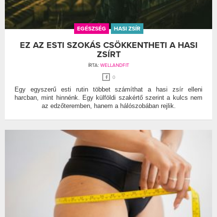
EGÉSZSÉG
HASI ZSÍR
EZ AZ ESTI SZOKÁS CSÖKKENTHETI A HASI
ZSÍRT
ÍRTA:
WELLANDFIT
0
Egy egyszerű esti rutin többet számíthat a hasi zsír elleni
harcban, mint hinnénk. Egy külföldi szakértő szerint a kulcs nem
az edzőteremben, hanem a hálószobában rejlik.