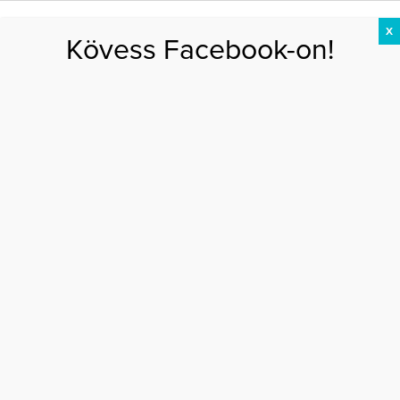
X
Kövess Facebook-on!
DIÉTA
FOGYÁS
EDZÉS
ZSÍRÉGETÉS
KEREKFENÉK
HASIZOM
FEHÉRJE
Főoldal
>
DIÉTA
>
Segít a fogyásban az ajurvédikus diéta
SEGÍT A FOGYÁSBAN AZ AJURVÉDIKUS