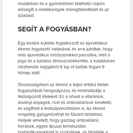
mustárban és a gyömbérben található csípős
elősegíti a melléküregek méregtelenítését és az
izzadást.
SEGÍT A FOGYÁSBAN?
Egy kisebb kutatás foglalkozott az ajurvédikus
étrend fogyasztó hatásával, és arra jutottak, hogy
más ajurvédikus módszerekkel párosítva, mint a
jóga és a tudatos stresszcsökkentés, a kutatásban
résztvevők nagyjából 6 kg-ot tudtak fogyni 9
hónap alatt.
Összességében az étrend a teljes értékű ételek
fogyasztását hangsúlyozza, és minimalizálja a
feldolgozott ételeket. Ez a növeli a vitaminok,
ásványi anyagok, rost és antioxidánsok bevitelét,
és segítheti a testsúlyvesztésben is. Az étrend
rengeteg gyógynövényt és fűszert tartalmaz,
melyek amellett, hogy gazdag antioxidáns
források, egyes típusai természetes
prebiotikumokként is szolgálnak, és táplálják a