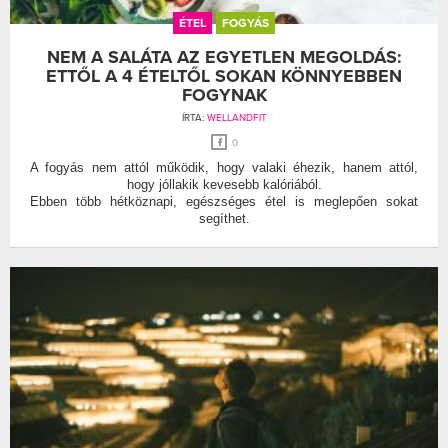
ÉTEL
FOGYÁS
NEM A SALÁTA AZ EGYETLEN MEGOLDÁS:
ETTŐL A 4 ÉTELTŐL SOKAN KÖNNYEBBEN
FOGYNAK
ÍRTA:
WELLANDFIT
0
A fogyás nem attól működik, hogy valaki éhezik, hanem attól,
hogy jóllakik kevesebb kalóriából.
Ebben több hétköznapi, egészséges étel is meglepően sokat
segíthet.