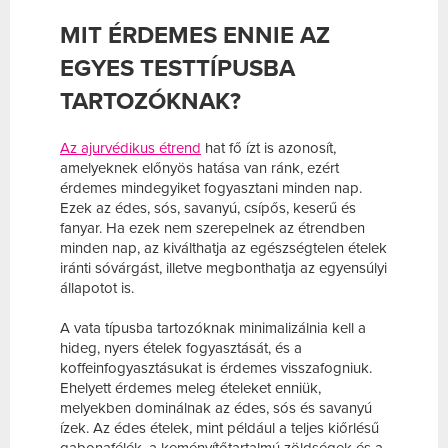
MIT ÉRDEMES ENNIE AZ
EGYES TESTTÍPUSBA
TARTOZÓKNAK?
Az ajurvédikus étrend
hat fő ízt is azonosít,
amelyeknek előnyös hatása van ránk, ezért
érdemes mindegyiket fogyasztani minden nap.
Ezek az édes, sós, savanyú, csípős, keserű és
fanyar. Ha ezek nem szerepelnek az étrendben
minden nap, az kiválthatja az egészségtelen ételek
iránti sóvárgást, illetve megbonthatja az egyensúlyi
állapotot is.
A vata típusba tartozóknak minimalizálnia kell a
hideg, nyers ételek fogyasztását, és a
koffeinfogyasztásukat is érdemes visszafogniuk.
Ehelyett érdemes meleg ételeket enniük,
melyekben dominálnak az édes, sós és savanyú
ízek. Az édes ételek, mint például a teljes kiőrlésű