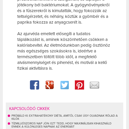
jótékony bél baktériumokat. A gyógynövényekről
és a fűszerekről is kimutatták, hogy fokozzák az
teltségérzetet, és néhány, köztük a gyömbér és a
paprika fokozza az anyagcserét is.
Az ajurvéda emellett elősegíti a tudatos
táplálkozást is, aminek köszönhetően csökken a
kalóriabevitel. Az életmódunkban pedig ösztönöz
más egészséges szokásokra is, ideértve a
természetben töltött több időt, a megfelelő
alvásmennyiséget és pihenést, és motivál a kellő
fizikai aktivitásra is.
KAPCSOLÓDÓ CIKKEK
PRÓBÁLD KI: EXTRAHATÉKONY DIÉTA, AMITŐL CSAK ÚGY OLVADNAK RÓLAD A
KILÓK
TÍZMILLIÓSZOROS NAP JÖN: EZT TEDD, HOGY MAXIMÁLISAN KIHASZNÁLD
ENNEK A KÜLÖNLEGES NAPNAK AZ ENERGIÁIT