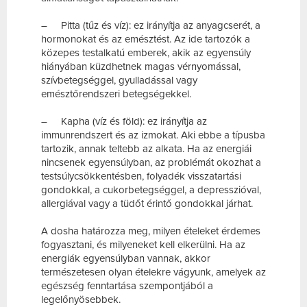
– Pitta (tűz és víz): ez irányítja az anyagcserét, a
hormonokat és az emésztést. Az ide tartozók a
közepes testalkatú emberek, akik az egyensúly
hiányában küzdhetnek magas vérnyomással,
szívbetegséggel, gyulladással vagy
emésztőrendszeri betegségekkel.
– Kapha (víz és föld): ez irányítja az
immunrendszert és az izmokat. Aki ebbe a típusba
tartozik, annak teltebb az alkata. Ha az energiái
nincsenek egyensúlyban, az problémát okozhat a
testsúlycsökkentésben, folyadék visszatartási
gondokkal, a cukorbetegséggel, a depresszióval,
allergiával vagy a tüdőt érintő gondokkal járhat.
A dosha határozza meg, milyen ételeket érdemes
fogyasztani, és milyeneket kell elkerülni. Ha az
energiák egyensúlyban vannak, akkor
természetesen olyan ételekre vágyunk, amelyek az
egészség fenntartása szempontjából a
legelőnyösebbek.