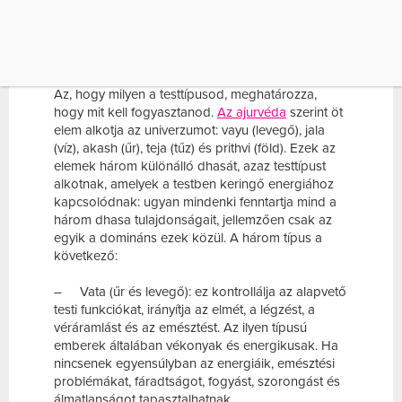
és az elme is egészséges lehessen.
A TESTTÍPUS SZÁMÍT
Az, hogy milyen a testtípusod, meghatározza,
hogy mit kell fogyasztanod.
Az ajurvéda
szerint öt
elem alkotja az univerzumot: vayu (levegő), jala
(víz), akash (űr), teja (tűz) és prithvi (föld). Ezek az
elemek három különálló dhasát, azaz testtípust
alkotnak, amelyek a testben keringő energiához
kapcsolódnak: ugyan mindenki fenntartja mind a
három dhasa tulajdonságait, jellemzően csak az
egyik a domináns ezek közül. A három típus a
következő:
– Vata (űr és levegő): ez kontrollálja az alapvető
testi funkciókat, irányítja az elmét, a légzést, a
véráramlást és az emésztést. Az ilyen típusú
emberek általában vékonyak és energikusak. Ha
nincsenek egyensúlyban az energiáik, emésztési
problémákat, fáradtságot, fogyást, szorongást és
álmatlanságot tapasztalhatnak.