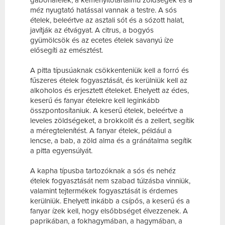
gabonafélék, a keményítőtartalmú zöldségek és a
méz nyugtató hatással vannak a testre. A sós
ételek, beleértve az asztali sót és a sózott halat,
javítják az étvágyat. A citrus, a bogyós
gyümölcsök és az ecetes ételek savanyú íze
elősegíti az emésztést.
A pitta típusúaknak csökkenteniük kell a forró és
fűszeres ételek fogyasztását, és kerülniük kell az
alkoholos és erjesztett ételeket. Ehelyett az édes,
keserű és fanyar ételekre kell leginkább
összpontosítaniuk. A keserű ételek, beleértve a
leveles zöldségeket, a brokkolit és a zellert, segítik
a méregtelenítést. A fanyar ételek, például a
lencse, a bab, a zöld alma és a gránátalma segítik
a pitta egyensúlyát.
A kapha típusba tartozóknak a sós és nehéz
ételek fogyasztását nem szabad túlzásba vinniük,
valamint tejtermékek fogyasztását is érdemes
kerülniük. Ehelyett inkább a csípős, a keserű és a
fanyar ízek kell, hogy elsőbbséget élvezzenek. A
paprikában, a fokhagymában, a hagymában, a