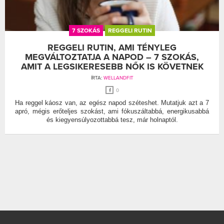
7 SZOKÁS
REGGELI RUTIN
REGGELI RUTIN, AMI TÉNYLEG
MEGVÁLTOZTATJA A NAPOD – 7 SZOKÁS,
AMIT A LEGSIKERESEBB NŐK IS KÖVETNEK
ÍRTA:
WELLANDFIT
0
Ha reggel káosz van, az egész napod széteshet. Mutatjuk azt a 7
apró, mégis erőteljes szokást, ami fókuszáltabbá, energikusabbá
és kiegyensúlyozottabbá tesz, már holnaptól.