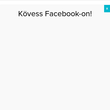
X
Kövess Facebook-on!
DIÉTA
FOGYÁS
EDZÉS
ZSÍRÉGETÉS
KEREKFENÉK
HASIZOM
FEHÉRJE
Főoldal
>
DIÉTA
>
Mi az a Planck diéta, amely két hét alatt 9 kiló fogyást
ígér