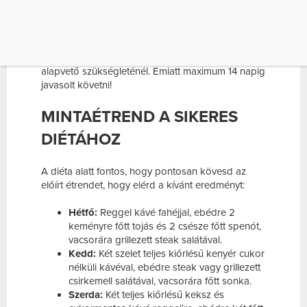
megszabadulni.
Bár a diéta rendkívül hatékony, fontos
megjegyezni, hogy nem alkalmas hosszú távra,
mert kalóriabevitele jóval alacsonyabb a szervezet
alapvető szükségleténél. Emiatt maximum 14 napig
javasolt követni!
MINTAÉTREND A SIKERES
DIÉTÁHOZ
A diéta alatt fontos, hogy pontosan kövesd az
előírt étrendet, hogy elérd a kívánt eredményt:
Hétfő:
Reggel kávé fahéjjal, ebédre 2
keményre főtt tojás és 2 csésze főtt spenót,
vacsorára grillezett steak salátával.
Kedd:
Két szelet teljes kiőrlésű kenyér cukor
nélküli kávéval, ebédre steak vagy grillezett
csirkemell salátával, vacsorára főtt sonka.
Szerda:
Két teljes kiőrlésű keksz és