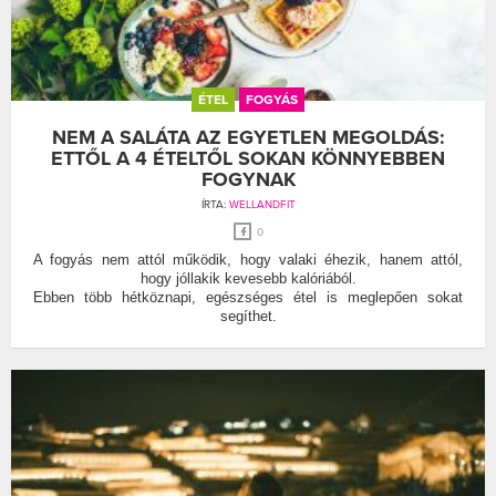
ÉTEL
FOGYÁS
NEM A SALÁTA AZ EGYETLEN MEGOLDÁS:
ETTŐL A 4 ÉTELTŐL SOKAN KÖNNYEBBEN
FOGYNAK
ÍRTA:
WELLANDFIT
0
A fogyás nem attól működik, hogy valaki éhezik, hanem attól,
hogy jóllakik kevesebb kalóriából.
Ebben több hétköznapi, egészséges étel is meglepően sokat
segíthet.