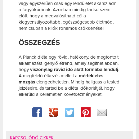
vagy egyszerűen csak egy lendületet akarsz adni
a fogyókúrának. Azonban mindig tartsd szem
előtt, hogy a megvalósítható cél a
kiegyensúlyozottabb, egészségesebb életmód,
nem csupán a kilók rohamos csökkenése!!
ÖSSZEGZÉS
A Planck diéta egy rövid, hatékony, de megfontolt
alkalmazást igénylő étrend, amely segíthet abban,
hogy
viszonylag rövid idő alatt formába lendülj
.
A megfelelő étkezés mellett a
mértékletes
mozgás
elengedhetetlen. Mindig hallgass a tested
jelzéseire, és tartsd be a diéta időkorlátját, hogy
elkerüld a kellemetlen következményeket.
KAPCSOLÓDÓ CIKKEK