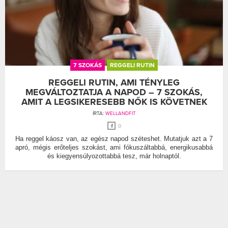
7 SZOKÁS
REGGELI RUTIN
REGGELI RUTIN, AMI TÉNYLEG
MEGVÁLTOZTATJA A NAPOD – 7 SZOKÁS,
AMIT A LEGSIKERESEBB NŐK IS KÖVETNEK
ÍRTA:
WELLANDFIT
0
Ha reggel káosz van, az egész napod széteshet. Mutatjuk azt a 7
apró, mégis erőteljes szokást, ami fókuszáltabbá, energikusabbá
és kiegyensúlyozottabbá tesz, már holnaptól.