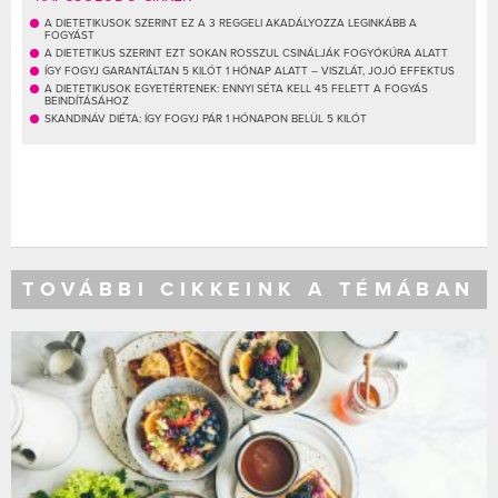
A DIETETIKUSOK SZERINT EZ A 3 REGGELI AKADÁLYOZZA LEGINKÁBB A
FOGYÁST
A DIETETIKUS SZERINT EZT SOKAN ROSSZUL CSINÁLJÁK FOGYÓKÚRA ALATT
ÍGY FOGYJ GARANTÁLTAN 5 KILÓT 1 HÓNAP ALATT – VISZLÁT, JOJÓ EFFEKTUS
A DIETETIKUSOK EGYETÉRTENEK: ENNYI SÉTA KELL 45 FELETT A FOGYÁS
BEINDÍTÁSÁHOZ
SKANDINÁV DIÉTA: ÍGY FOGYJ PÁR 1 HÓNAPON BELÜL 5 KILÓT
TOVÁBBI CIKKEINK A TÉMÁBAN