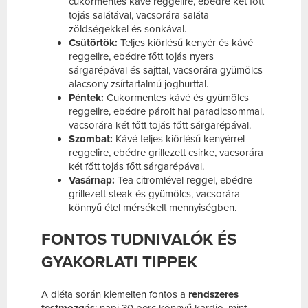
cukormentes kávé reggelire, ebédre két főtt
tojás salátával, vacsorára saláta
zöldségekkel és sonkával.
Csütörtök:
Teljes kiőrlésű kenyér és kávé
reggelire, ebédre főtt tojás nyers
sárgarépával és sajttal, vacsorára gyümölcs
alacsony zsírtartalmú joghurttal.
Péntek:
Cukormentes kávé és gyümölcs
reggelire, ebédre párolt hal paradicsommal,
vacsorára két főtt tojás főtt sárgarépával.
Szombat:
Kávé teljes kiőrlésű kenyérrel
reggelire, ebédre grillezett csirke, vacsorára
két főtt tojás főtt sárgarépával.
Vasárnap:
Tea citromlével reggel, ebédre
grillezett steak és gyümölcs, vacsorára
könnyű étel mérsékelt mennyiségben.
FONTOS TUDNIVALÓK ÉS
GYAKORLATI TIPPEK
A diéta során kiemelten fontos a
rendszeres
testmozgás
: napi 30 perc könnyű kardio, mint