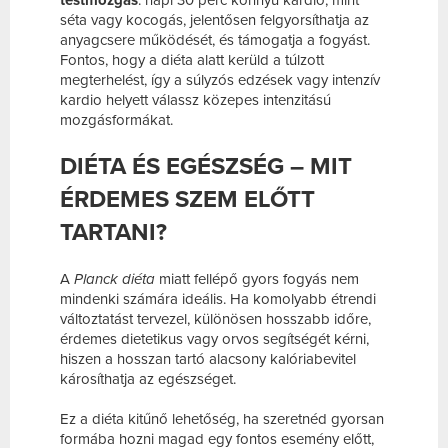
séta vagy kocogás, jelentősen felgyorsíthatja az
anyagcsere működését, és támogatja a fogyást.
Fontos, hogy a diéta alatt kerüld a túlzott
megterhelést, így a súlyzós edzések vagy intenzív
kardio helyett válassz közepes intenzitású
mozgásformákat.
DIÉTA ÉS EGÉSZSÉG – MIT
ÉRDEMES SZEM ELŐTT
TARTANI?
A
Planck diéta
miatt fellépő gyors fogyás nem
mindenki számára ideális. Ha komolyabb étrendi
változtatást tervezel, különösen hosszabb időre,
érdemes dietetikus vagy orvos segítségét kérni,
hiszen a hosszan tartó alacsony kalóriabevitel
károsíthatja az egészséget.
Ez a diéta kitűnő lehetőség, ha szeretnéd gyorsan
formába hozni magad egy fontos esemény előtt,