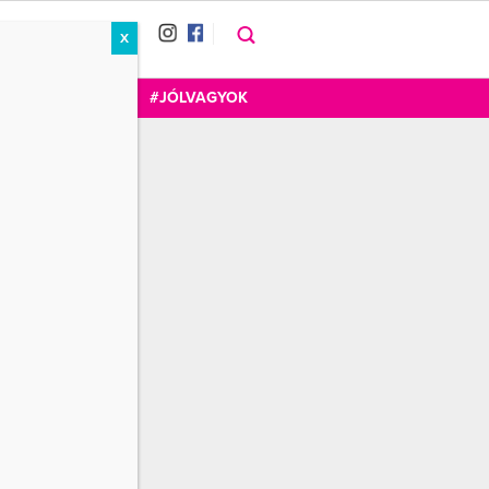
X
RÁT
CUKOR
FOGADOM
#JÓLVAGYOK