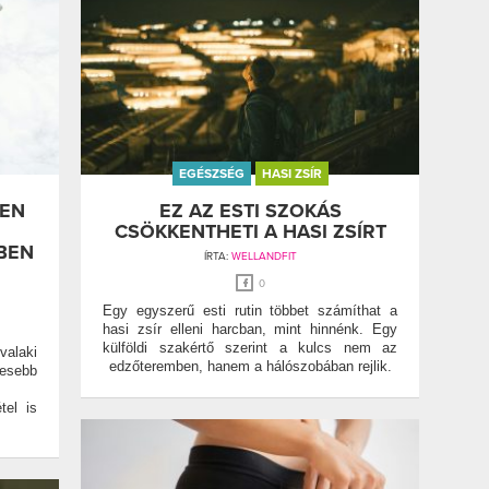
EGÉSZSÉG
HASI ZSÍR
LEN
EZ AZ ESTI SZOKÁS
CSÖKKENTHETI A HASI ZSÍRT
BEN
ÍRTA:
WELLANDFIT
0
Egy egyszerű esti rutin többet számíthat a
hasi zsír elleni harcban, mint hinnénk. Egy
külföldi szakértő szerint a kulcs nem az
alaki
edzőteremben, hanem a hálószobában rejlik.
vesebb
tel is