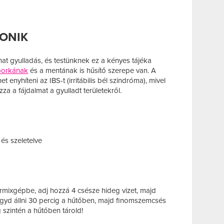
ONIK
t gyulladás, és testünknek ez a kényes tájéka
borkának
és a mentának is hűsítő szerepe van. A
t enyhíteni az IBS-t (irritábilis bél szindróma), mivel
za a fájdalmat a gyulladt területekről.
s szeletelve
rmixgépbe, adj hozzá 4 csésze hideg vizet, majd
gyd állni 30 percig a hűtőben, majd finomszemcsés
szintén a hűtőben tárold!