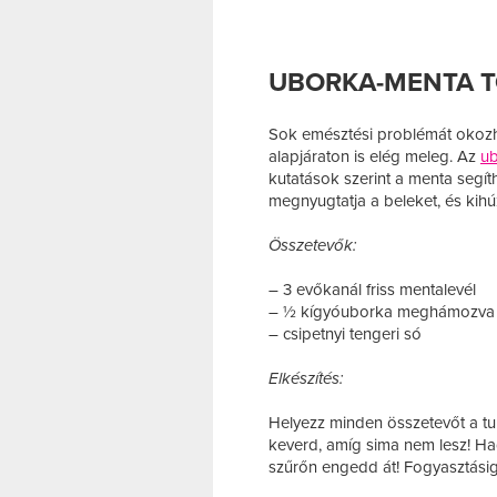
UBORKA-MENTA T
Sok emésztési problémát okozha
alapjáraton is elég meleg. Az
u
kutatások szerint a menta segíthe
megnyugtatja a beleket, és kihúz
Összetevők:
– 3 evőkanál friss mentalevél
– ½ kígyóuborka meghámozva é
– csipetnyi tengeri só
Elkészítés:
Helyezz minden összetevőt a tu
keverd, amíg sima nem lesz! Ha
szűrőn engedd át! Fogyasztásig 