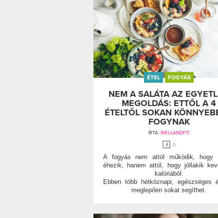
ÉTEL
FOGYÁS
NEM A SALÁTA AZ EGYET
MEGOLDÁS: ETTŐL A 4
ÉTELTŐL SOKAN KÖNNYEB
FOGYNAK
ÍRTA:
WELLANDFIT
0
A fogyás nem attól működik, hogy v
éhezik, hanem attól, hogy jóllakik ke
kalóriából.
Ebben több hétköznapi, egészséges é
meglepően sokat segíthet.