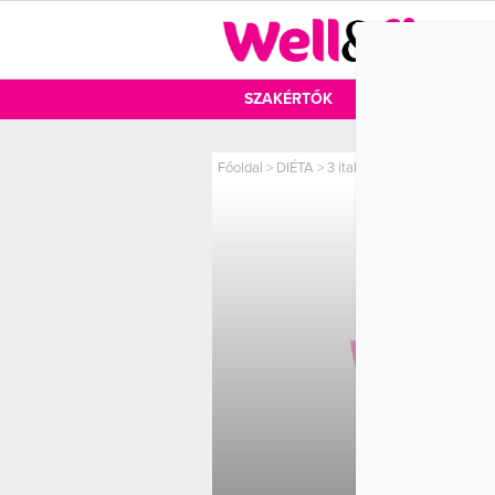
DIÉTA
SZAKÉRTŐK
DIÉTA
MOZ
Főoldal
>
DIÉTA
>
3 ital, amely segít megszaba
3 ITA