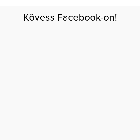
FOGYÁS
EDZÉS
ZSÍRÉGETÉS
KEREKFENÉK
HASIZOM
FEHÉRJE
SZÉNHID
Kövess Facebook-on!
GÁS
EGÉSZSÉG
ÉTRENDEK
SZÉPSÉG
AKTUÁLIS
dulni a hasi zsírtól
L, AMELY SEGÍT