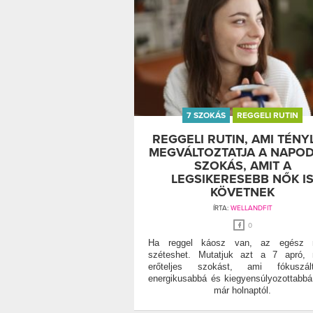
7 SZOKÁS
REGGELI RUTIN
REGGELI RUTIN, AMI TÉNY
MEGVÁLTOZTATJA A NAPOD
SZOKÁS, AMIT A
LEGSIKERESEBB NŐK I
KÖVETNEK
ÍRTA:
WELLANDFIT
0
Ha reggel káosz van, az egész 
széteshet. Mutatjuk azt a 7 apró, 
erőteljes szokást, ami fókuszált
energikusabbá és kiegyensúlyozottabbá
már holnaptól.