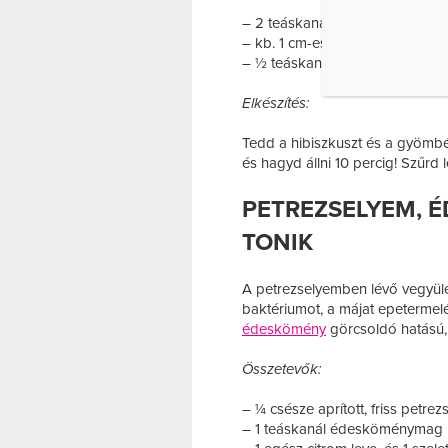
– 2 teáskanál szárított hibiszku
– kb. 1 cm-es darab frissen res
– ½ teáskanál nyers méz vagy 
Elkészítés:
Tedd a hibiszkuszt és a gyömbér
és hagyd állni 10 percig! Szűrd 
PETREZSELYEM, 
TONIK
A petrezselyemben lévő vegyüle
baktériumot, a májat epetermelés
édeskömény
görcsoldó hatású, 
Összetevők:
– ¼ csésze aprított, friss petre
– 1 teáskanál édesköménymag