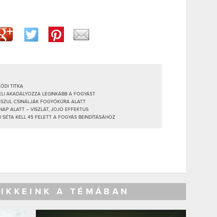
ÓDI TITKA
GELI AKADÁLYOZZA LEGINKÁBB A FOGYÁST
OSSZUL CSINÁLJÁK FOGYÓKÚRA ALATT
NAP ALATT – VISZLÁT, JOJÓ EFFEKTUS
I SÉTA KELL 45 FELETT A FOGYÁS BEINDÍTÁSÁHOZ
CIKKEINK A TÉMÁBAN