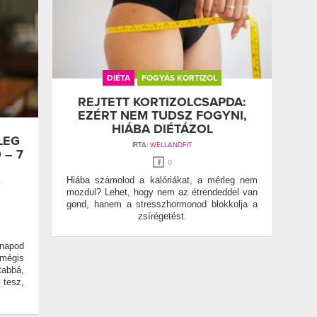
DIÉTA
FOGYÁS KORTIZOL
REJTETT KORTIZOLCSAPDA:
EZÉRT NEM TUDSZ FOGYNI,
HIÁBA DIÉTÁZOL
LEG
ÍRTA:
WELLANDFIT
 – 7
0
S
Hiába számolod a kalóriákat, a mérleg nem
mozdul? Lehet, hogy nem az étrendeddel van
gond, hanem a stresszhormonod blokkolja a
zsírégetést.
napod
mégis
abbá,
 tesz,