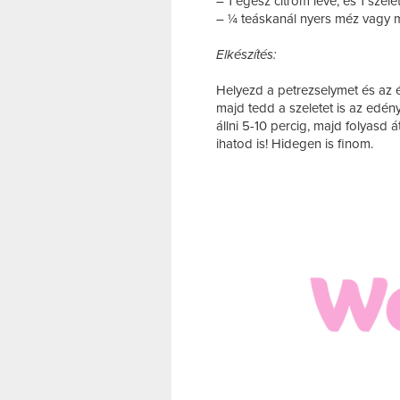
– 1 egész citrom leve, és 1 szel
– ¼ teáskanál nyers méz vagy 
Elkészítés:
Helyezd a petrezselymet és az é
majd tedd a szeletet is az edén
állni 5-10 percig, majd folyasd
ihatod is! Hidegen is finom.