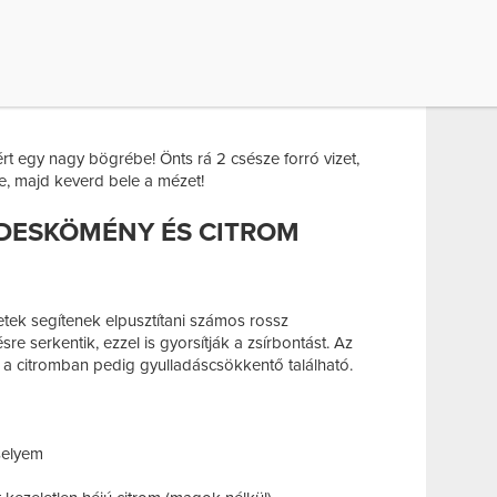
szvirág
zelt gyömbér
más édesítő
t egy nagy bögrébe! Önts rá 2 csésze forró vizet,
le, majd keverd bele a mézet!
ÉDESKÖMÉNY ÉS CITROM
tek segítenek elpusztítani számos rossz
re serkentik, ezzel is gyorsítják a zsírbontást. Az
a citromban pedig gyulladáscsökkentő található.
zselyem