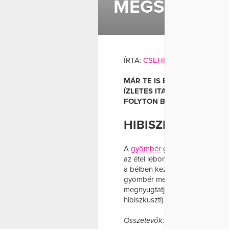
MEGSZABADU
FOGYÁ
ÍRTA:
CSEHI DORINA
MÁR TE IS ELKEZDTED FOR
ÍZLETES ITALOK GARANTÁLT
FOLYTON BEHÚZOTT HASSA
HIBISZKUSZ-GYÖ
A
gyömbér
gyulladáscsökkentőt 
az étel lebontásában. Ha az en
a bélben kezd erjedni, ami gázt
gyömbér mellé a hibiszkusz, ame
megnyugtatják az emésztőrendsz
hibiszkuszt!)
Összetevők: