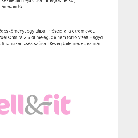
et kezeletlen héjú citrom (magok nélkül)
más édesítő
desköményt egy tálba! Préseld ki a citromlevet,
ybe! Önts rá 2,5 dl meleg, de nem forró vizet! Hagyd
 át finomszemcsés szűrőn! Keverj bele mézet, és már