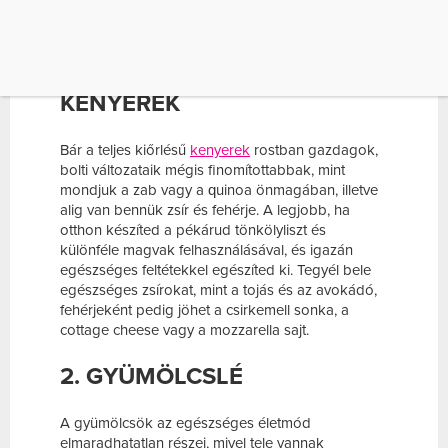
fontos összetevőt, nem telítenek. Tudtad, hogy a
következő ételek is ilyenek?
1. TELJES KIŐRLÉSŰ BOLTI
KENYEREK
Bár a teljes kiőrlésű
kenyerek
rostban gazdagok,
bolti változataik mégis finomítottabbak, mint
mondjuk a zab vagy a quinoa önmagában, illetve
alig van bennük zsír és fehérje. A legjobb, ha
otthon készíted a pékárud tönkölyliszt és
különféle magvak felhasználásával, és igazán
egészséges feltétekkel egészíted ki. Tegyél bele
egészséges zsírokat, mint a tojás és az avokádó,
fehérjeként pedig jöhet a csirkemell sonka, a
cottage cheese vagy a mozzarella sajt.
2. GYÜMÖLCSLÉ
A gyümölcsök az egészséges életmód
elmaradhatatlan részei, mivel tele vannak