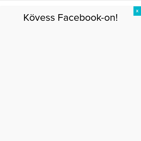
X
Kövess Facebook-on!
DIÉTA
FOGYÁS
EDZÉS
ZSÍRÉGETÉS
KEREKFENÉK
HASIZOM
FEHÉRJE
Főoldal
>
DIÉTA
>
6 étel, amitől csak éhesebb leszel
6 ÉTEL, AMITŐL CSAK ÉHESEBB LESZEL