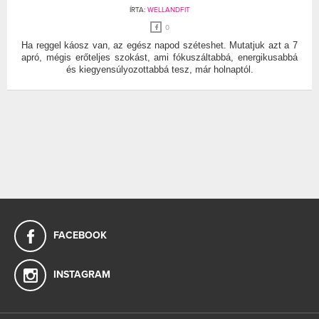
ÍRTA:
WELLANDFIT
0
Ha reggel káosz van, az egész napod széteshet. Mutatjuk azt a 7
apró, mégis erőteljes szokást, ami fókuszáltabbá, energikusabbá
és kiegyensúlyozottabbá tesz, már holnaptól.
FACEBOOK
INSTAGRAM