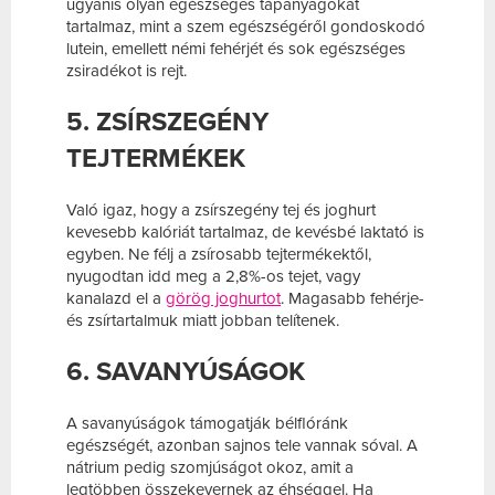
ugyanis olyan egészséges tápanyagokat
tartalmaz, mint a szem egészségéről gondoskodó
lutein, emellett némi fehérjét és sok egészséges
zsiradékot is rejt.
5. ZSÍRSZEGÉNY
TEJTERMÉKEK
Való igaz, hogy a zsírszegény tej és joghurt
kevesebb kalóriát tartalmaz, de kevésbé laktató is
egyben. Ne félj a zsírosabb tejtermékektől,
nyugodtan idd meg a 2,8%-os tejet, vagy
kanalazd el a
görög joghurtot
. Magasabb fehérje-
és zsírtartalmuk miatt jobban telítenek.
6. SAVANYÚSÁGOK
A savanyúságok támogatják bélflóránk
egészségét, azonban sajnos tele vannak sóval. A
nátrium pedig szomjúságot okoz, amit a
legtöbben összekevernek az éhséggel. Ha