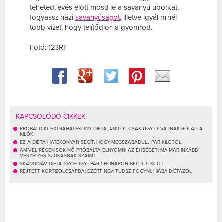
teheted, evés előtt mosd le a savanyú uborkát,
fogyassz házi
savanyúságot
, illetve igyál minél
több vizet, hogy telítődjön a gyomrod.
Fotó: 123RF
KAPCSOLÓDÓ CIKKEK
PRÓBÁLD KI: EXTRAHATÉKONY DIÉTA, AMITŐL CSAK ÚGY OLVADNAK RÓLAD A
KILÓK
EZ A DIÉTA HATÉKONYAN SEGÍT, HOGY MEGSZABADULJ PÁR KILÓTÓL
AMIVEL RÉGEN SOK NŐ PRÓBÁLTA ELNYOMNI AZ ÉHSÉGET: MA MÁR INKÁBB
VESZÉLYES SZOKÁSNAK SZÁMÍT
SKANDINÁV DIÉTA: ÍGY FOGYJ PÁR 1 HÓNAPON BELÜL 5 KILÓT
REJTETT KORTIZOLCSAPDA: EZÉRT NEM TUDSZ FOGYNI, HIÁBA DIÉTÁZOL