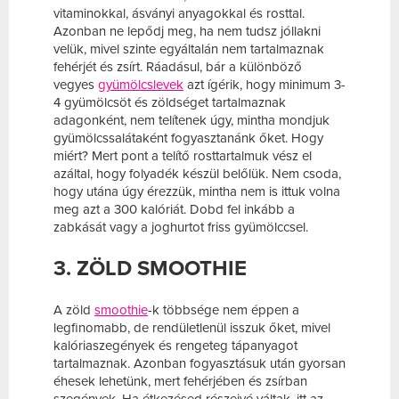
vitaminokkal, ásványi anyagokkal és rosttal.
Azonban ne lepődj meg, ha nem tudsz jóllakni
velük, mivel szinte egyáltalán nem tartalmaznak
fehérjét és zsírt. Ráadásul, bár a különböző
vegyes
gyümölcslevek
azt ígérik, hogy minimum 3-
4 gyümölcsöt és zöldséget tartalmaznak
adagonként, nem telítenek úgy, mintha mondjuk
gyümölcssalátaként fogyasztanánk őket. Hogy
miért? Mert pont a telítő rosttartalmuk vész el
azáltal, hogy folyadék készül belőlük. Nem csoda,
hogy utána úgy érezzük, mintha nem is ittuk volna
meg azt a 300 kalóriát. Dobd fel inkább a
zabkását vagy a joghurtot friss gyümölccsel.
3. ZÖLD SMOOTHIE
A zöld
smoothie
-k többsége nem éppen a
legfinomabb, de rendületlenül isszuk őket, mivel
kalóriaszegények és rengeteg tápanyagot
tartalmaznak. Azonban fogyasztásuk után gyorsan
éhesek lehetünk, mert fehérjében és zsírban