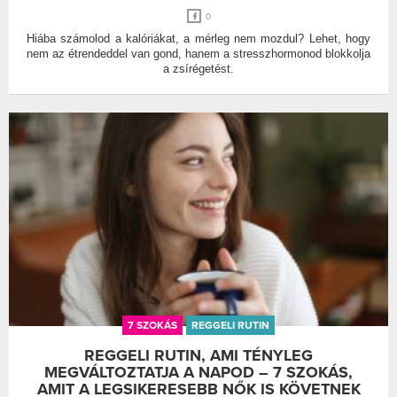
0
Hiába számolod a kalóriákat, a mérleg nem mozdul? Lehet, hogy
nem az étrendeddel van gond, hanem a stresszhormonod blokkolja
a zsírégetést.
7 SZOKÁS
REGGELI RUTIN
REGGELI RUTIN, AMI TÉNYLEG
MEGVÁLTOZTATJA A NAPOD – 7 SZOKÁS,
AMIT A LEGSIKERESEBB NŐK IS KÖVETNEK