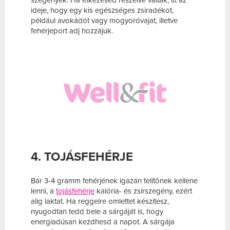
szegények. Ha étkezésed részeivé váltak, itt az
ideje, hogy egy kis egészséges zsiradékot,
például avokádót vagy mogyoróvajat, illetve
fehérjeport adj hozzájuk.
4. TOJÁSFEHÉRJE
Bár 3-4 gramm fehérjének igazán telítőnek kellene
lenni, a
tojásfehérje
kalória- és zsírszegény, ezért
alig laktat. Ha reggelre omlettet készítesz,
nyugodtan tedd bele a sárgáját is, hogy
energiadúsan kezdhesd a napot. A sárgája