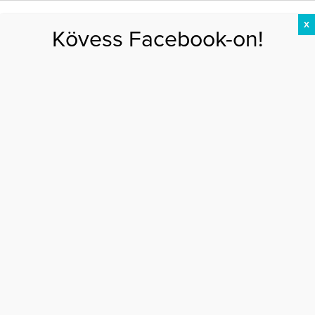
X
Kövess Facebook-on!
DIÉTA
FOGYÁS
EDZÉS
ZSÍRÉGETÉS
KEREKFENÉK
HASIZOM
FEHÉRJE
Főoldal
>
DIÉTA
>
Így segít a fehérje a fogyásban
ÍGY SEGÍT A FEHÉRJE A FOGYÁSBAN