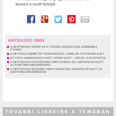
tervezni a bevitt fehérjét .
KAPCSOLÓDÓ CIKKEK
A DIETETIKUSOK SZERINT EZ A 3 REGGELI AKADÁLYOZZA LEGINKÁBB A
FOGYÁST
A DIETETIKUS SZERINT EZT SOKAN ROSSZUL CSINÁLJÁK FOGYÓKÚRA ALATT
ÍGY FOGYJ GARANTÁLTAN 5 KILÓT 1 HÓNAP ALATT – VISZLÁT, JOJÓ EFFEKTUS
A DIETETIKUSOK EGYETÉRTENEK: ENNYI FEHÉRJE KELL NAPONTA 50 FELETT
AZ IZOMTÖMEG MEGŐRZÉSÉHEZ
A DIETETIKUSOK SEGÍTENEK: ENNYI FEHÉRJE KELL NAPONTA 50 FELETT AZ
IZOMTÖMEG MEGŐRZÉSÉHEZ
TOVÁBBI CIKKEINK A TÉMÁBAN