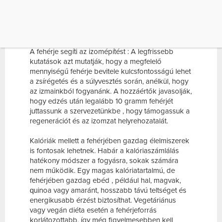
így több kalória elégetésére ösztönöz . Ráadásul
a reggeli fehérjefogyasztás kapcsolódik a nap
további részében tapasztalható jelentős
étvágycsökkenéshez is.
A fehérje segíti az izomépítést : A legfrissebb
kutatások azt mutatják, hogy a megfelelő
mennyiségű fehérje bevitele kulcsfontosságú lehet
a zsírégetés és a súlyvesztés során, anélkül, hogy
az izmainkból fogyanánk. A hozzáértők javasolják,
hogy edzés után legalább 10 gramm fehérjét
juttassunk a szervezetünkbe , hogy támogassuk a
regenerációt és az izomzat helyrehozatalát.
Kalóriák mellett a fehérjében gazdag élelmiszerek
is fontosak lehetnek. Habár a kalóriaszámlálás
hatékony módszer a fogyásra, sokak számára
nem működik. Egy magas kalóriatartalmú, de
fehérjében gazdag ebéd , például hal, magvak,
quinoa vagy amaránt, hosszabb távú teltséget és
energikusabb érzést biztosíthat. Vegetáriánus
vagy vegán diéta esetén a fehérjeforrás
korlátozottabb, így még figyelmesebben kell