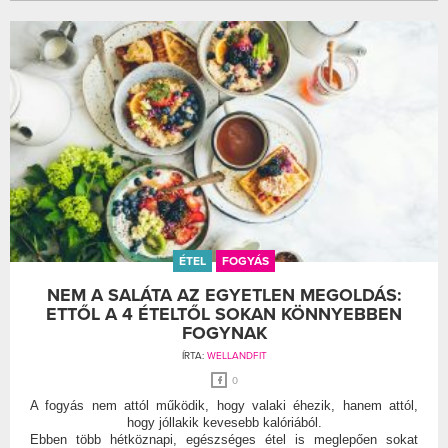
ÉTEL
FOGYÁS
NEM A SALÁTA AZ EGYETLEN MEGOLDÁS:
ETTŐL A 4 ÉTELTŐL SOKAN KÖNNYEBBEN
FOGYNAK
ÍRTA:
WELLANDFIT
0
A fogyás nem attól működik, hogy valaki éhezik, hanem attól,
hogy jóllakik kevesebb kalóriából.
Ebben több hétköznapi, egészséges étel is meglepően sokat