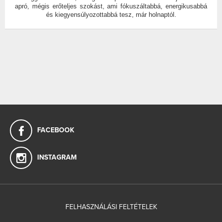
apró, mégis erőteljes szokást, ami fókuszáltabbá, energikusabbá
és kiegyensúlyozottabbá tesz, már holnaptól.
FACEBOOK
INSTAGRAM
FELHASZNÁLÁSI FELTÉTELEK