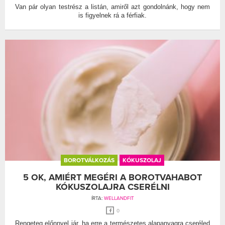
Van pár olyan testrész a listán, amiről azt gondolnánk, hogy nem
is figyelnek rá a férfiak.
BOROTVÁLKOZÁS
KÓKUSZOLAJ
5 OK, AMIÉRT MEGÉRI A BOROTVAHABOT
KÓKUSZOLAJRA CSERÉLNI
ÍRTA:
WELLANDFIT
0
Rengeteg előnnyel jár, ha erre a természetes alapanyagra cseréled