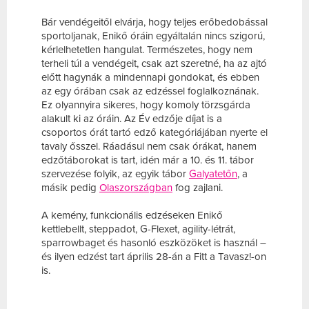
Bár vendégeitől elvárja, hogy teljes erőbedobással
sportoljanak, Enikő óráin egyáltalán nincs szigorú,
kérlelhetetlen hangulat. Természetes, hogy nem
terheli túl a vendégeit, csak azt szeretné, ha az ajtó
előtt hagynák a mindennapi gondokat, és ebben
az egy órában csak az edzéssel foglalkoznának.
Ez olyannyira sikeres, hogy komoly törzsgárda
alakult ki az óráin. Az Év edzője díjat is a
csoportos órát tartó edző kategóriájában nyerte el
tavaly ősszel. Ráadásul nem csak órákat, hanem
edzőtáborokat is tart, idén már a 10. és 11. tábor
szervezése folyik, az egyik tábor
Galyatetőn
, a
másik pedig
Olaszországban
fog zajlani.
A kemény, funkcionális edzéseken Enikő
kettlebellt, steppadot, G-Flexet, agility-létrát,
sparrowbaget és hasonló eszközöket is használ –
és ilyen edzést tart április 28-án a Fitt a Tavasz!-on
is.