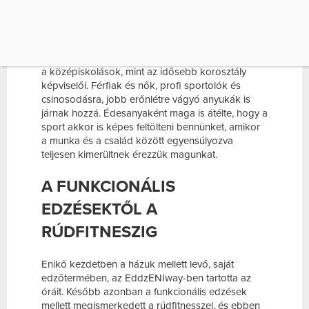
újságírójaként dolgoztam, és bár rendszeresen
edzettem, mégis többre vágytam. Ezért
jelentkeztem az edzőképzésre” – meséli.
Enikő törzsvendégei között éppúgy megjelennek
a középiskolások, mint az idősebb korosztály
képviselői. Férfiak és nők, profi sportolók és
csinosodásra, jobb erőnlétre vágyó anyukák is
járnak hozzá. Édesanyaként maga is átélte, hogy a
sport akkor is képes feltölteni bennünket, amikor
a munka és a család között egyensúlyozva
teljesen kimerültnek érezzük magunkat.
A FUNKCIONÁLIS
EDZÉSEKTŐL A
RÚDFITNESZIG
Enikő kezdetben a házuk mellett levő, saját
edzőtermében, az EddzENIway-ben tartotta az
óráit. Később azonban a funkcionális edzések
mellett megismerkedett a rúdfitnesszel, és ebben