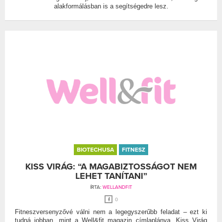
alakformálásban is a segítségedre lesz.
BIOTECHUSA
FITNESZ
KISS VIRÁG: “A MAGABIZTOSSÁGOT NEM
LEHET TANÍTANI”
ÍRTA:
WELLANDFIT
0
Fitneszversenyzővé válni nem a legegyszerűbb feladat – ezt ki
tudná jobban, mint a Well&fit magazin címlaplánya, Kiss Virág