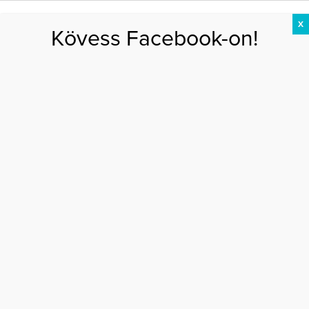
X
Kövess Facebook-on!
DIÉTA
FOGYÁS
EDZÉS
ZSÍRÉGETÉS
KEREKFENÉK
HASIZOM
FEHÉRJE
Főoldal
>
MAGAZIN
>
Vagy keményen, vagy sehogy!
VAGY KEMÉNYEN, VAGY SEHOGY!