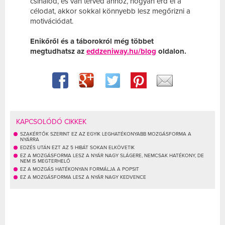
csinálod, és van terved ahhoz, hogyan érd el a
célodat, akkor sokkal könnyebb lesz megőrizni a
motivációdat.
Enikőről és a táborokról még többet
megtudhatsz az
eddzeniway.hu/blog
oldalon.
KAPCSOLÓDÓ CIKKEK
SZAKÉRTŐK SZERINT EZ AZ EGYIK LEGHATÉKONYABB MOZGÁSFORMA A
NYÁRRA
EDZÉS UTÁN EZT AZ 5 HIBÁT SOKAN ELKÖVETIK
EZ A MOZGÁSFORMA LESZ A NYÁR NAGY SLÁGERE, NEMCSAK HATÉKONY, DE
NEM IS MEGTERHELŐ
EZ A MOZGÁS HATÉKONYAN FORMÁLJA A POPSIT
EZ A MOZGÁSFORMA LESZ A NYÁR NAGY KEDVENCE