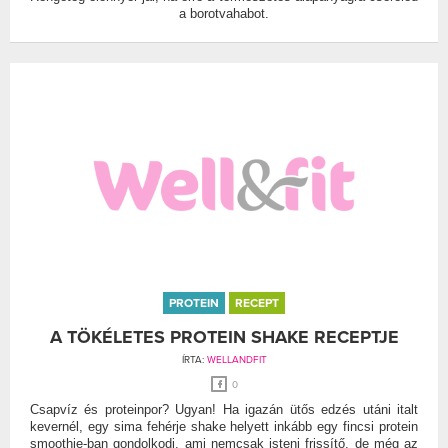
a borotvahabot.
PROTEIN
RECEPT
A TÖKÉLETES PROTEIN SHAKE RECEPTJE
ÍRTA:
WELLANDFIT
0
Csapvíz és proteinpor? Ugyan! Ha igazán ütős edzés utáni italt
kevernél, egy sima fehérje shake helyett inkább egy fincsi protein
smoothie-ban gondolkodj, ami nemcsak isteni frissítő, de még az