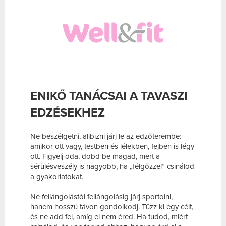
ENIKŐ TANÁCSAI A TAVASZI
EDZÉSEKHEZ
Ne beszélgetni, alibizni járj le az edzőterembe:
amikor ott vagy, testben és lélekben, fejben is légy
ott. Figyelj oda, dobd be magad, mert a
sérülésveszély is nagyobb, ha „félgőzzel” csinálod
a gyakorlatokat.
Ne fellángolástól fellángolásig járj sportolni,
hanem hosszú távon gondolkodj. Tűzz ki egy célt,
és ne add fel, amíg el nem éred. Ha tudod, miért