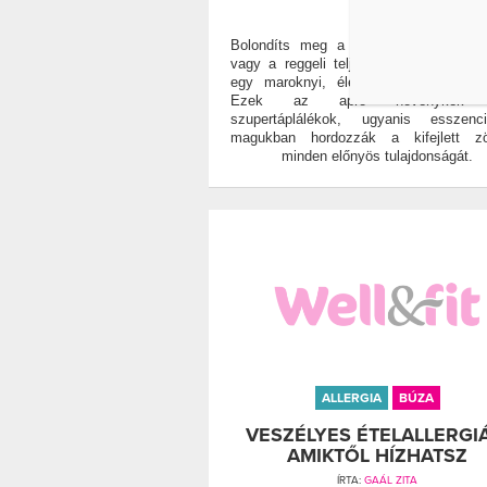
0
Bolondíts meg a salátádat, a smooth
vagy a reggeli teljes kiőrlésű szendvi
egy maroknyi, életerőtől duzzadó csí
Ezek az apró növénykék i
szupertáplálékok, ugyanis esszenci
magukban hordozzák a kifejlett zö
minden előnyös tulajdonságát.
ALLERGIA
BÚZA
VESZÉLYES ÉTELALLERGIÁ
AMIKTŐL HÍZHATSZ
ÍRTA:
GAÁL ZITA