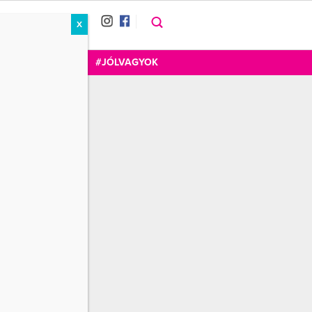
X
RÁT
CUKOR
FOGADOM
#JÓLVAGYOK