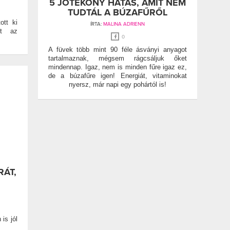
5 JÓTÉKONY HATÁS, AMIT NEM
TUDTÁL A BÚZAFŰRŐL
ott ki
ÍRTA:
MALINA ADRIENN
et az
0
A füvek több mint 90 féle ásványi anyagot
tartalmaznak, mégsem rágcsáljuk őket
mindennap. Igaz, nem is minden fűre igaz ez,
de a búzafűre igen! Energiát, vitaminokat
nyersz, már napi egy pohártól is!
RÁT,
is jól