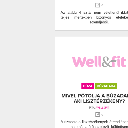
0
Az alábbi 4 sztár nem véletlenül iktat
teljes mértékben bizonyos ételek
étrendjéből.
BÚZA
BÚZADARA
MIVEL PÓTOLJA A BÚZADA
AKI LISZTÉRZÉKENY?
ÍRTA:
WELL&FIT
0
A rizsdara a lisztérzékenyek étrendjében 
használható összetevő, különösen