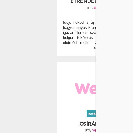
ÉTRENDEDBE A BULGUR
ÍRTA:
MÁRKUS ADRIENN
0
Ideje neked is új alternatívák felé né
hagyományos krumpli és rizsköret helye
igazán fontos számodra az egészség
bulgur tökéletes választás, ha a h
életmód mellett a karcsú alak is f
számodra.
BAB
BROKKOLI
CSÍRÁBAN AZ ERŐ
ÍRTA:
WELLNESS MAGAZIN