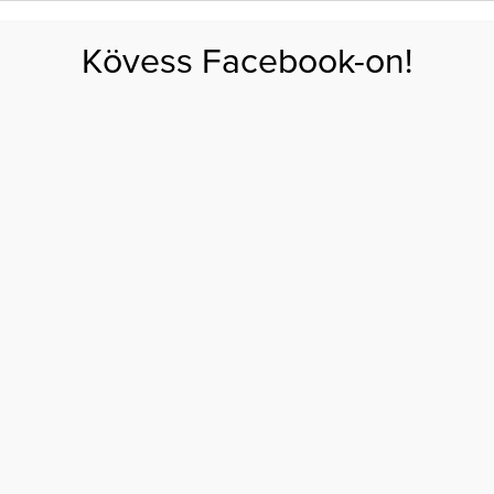
FOGYÁS
EDZÉS
ZSÍRÉGETÉS
KEREKFENÉK
HASIZOM
FEHÉRJE
SZÉNHID
Kövess Facebook-on!
GÁS
EGÉSZSÉG
ÉTRENDEK
SZÉPSÉG
AKTUÁLIS
BÚZA
GABONA
7 MEGLEPŐ INDOK A