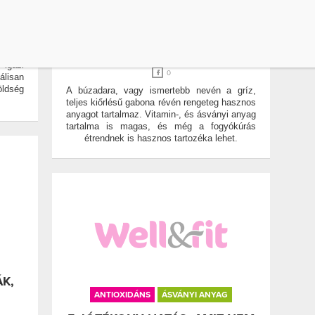
BÚZA
BÚZADARA
A BÚZADARA JÓTÉKONY
ie-dat
HATÁSAI
csedet
rával!
ÍRTA:
MALINA ADRIENN
gazi
0
álisan
ldség
A búzadara, vagy ismertebb nevén a gríz,
teljes kiőrlésű gabona révén rengeteg hasznos
anyagot tartalmaz. Vitamin-, és ásványi anyag
tartalma is magas, és még a fogyókúrás
étrendnek is hasznos tartozéka lehet.
K,
ANTIOXIDÁNS
ÁSVÁNYI ANYAG