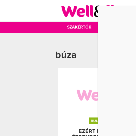
DIÉTA
SZAKÉRTŐK
DIÉTA
MOZ
búza
BULGUR
BÚZA
EZÉRT ÉPÍTSD BE AZ