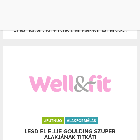
FORRÓ FOTÓK ELLIE GOULDING
NYARALÁSÁRÓL
ÍRTA:
WELL&FIT
0
És ezt most tényleg nem csak a hőmérséklet miatt mondjuk…
#FUTNIJÓ
ALAKFORMÁLÁS
LESD EL ELLIE GOULDING SZUPER
ALAKJÁNAK TITKÁT!