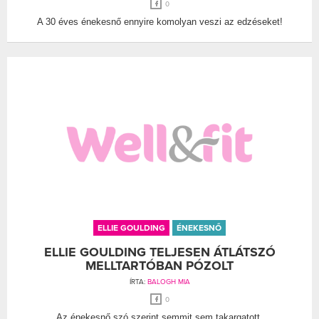
0
A 30 éves énekesnő ennyire komolyan veszi az edzéseket!
ELLIE GOULDING
ÉNEKESNŐ
ELLIE GOULDING TELJESEN ÁTLÁTSZÓ
MELLTARTÓBAN PÓZOLT
ÍRTA:
BALOGH MIA
0
Az énekesnő szó szerint semmit sem takargatott.