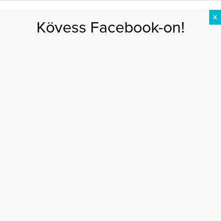
X
Kövess Facebook-on!
DIÉTA
FOGYÁS
EDZÉS
ZSÍRÉGETÉS
KEREKFENÉK
HASIZOM
FEHÉRJE
Ellie Goulding