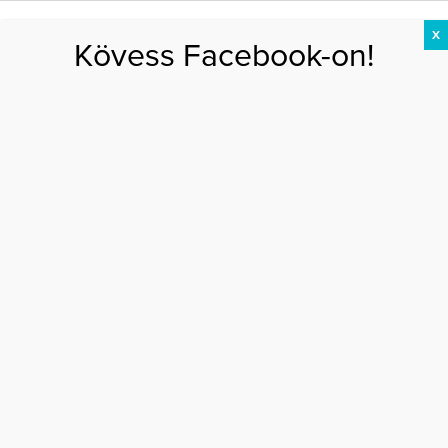
X
Kövess Facebook-on!
DIÉTA
FOGYÁS
EDZÉS
ZSÍRÉGETÉS
KEREKFENÉK
HASIZOM
FEHÉRJE
bikini