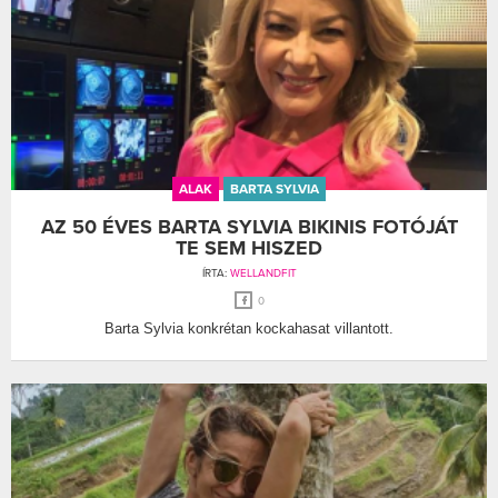
ALAK
BARTA SYLVIA
AZ 50 ÉVES BARTA SYLVIA BIKINIS FOTÓJÁT
TE SEM HISZED
ÍRTA:
WELLANDFIT
0
Barta Sylvia konkrétan kockahasat villantott.