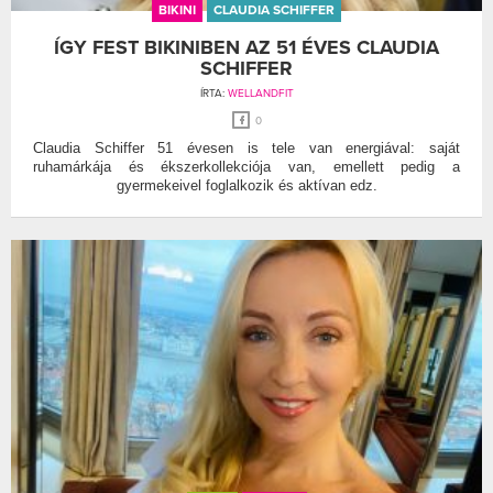
BIKINI
CLAUDIA SCHIFFER
ÍGY FEST BIKINIBEN AZ 51 ÉVES CLAUDIA
SCHIFFER
ÍRTA:
WELLANDFIT
0
Claudia Schiffer 51 évesen is tele van energiával: saját
ruhamárkája és ékszerkollekciója van, emellett pedig a
gyermekeivel foglalkozik és aktívan edz.