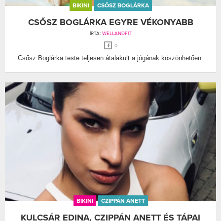
BIKINI
CSŐSZ BOGLÁRKA
CSŐSZ BOGLÁRKA EGYRE VÉKONYABB
ÍRTA:
WELLANDFIT
0
Csősz Boglárka teste teljesen átalakult a jógának köszönhetően.
BIKINI
CZIPPÁN ANETT
KULCSÁR EDINA, CZIPPÁN ANETT ÉS TÁPAI