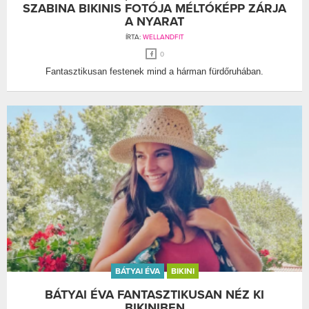
SZABINA BIKINIS FOTÓJA MÉLTÓKÉPP ZÁRJA
A NYARAT
ÍRTA:
WELLANDFIT
0
Fantasztikusan festenek mind a hárman fürdőruhában.
BÁTYAI ÉVA
BIKINI
BÁTYAI ÉVA FANTASZTIKUSAN NÉZ KI
BIKINIBEN