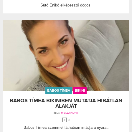
Sütő Enikő elképesztő dögös.
BABOS TÍMEA
BIKINI
BABOS TÍMEA BIKINIBEN MUTATJA HIBÁTLAN
ALAKJÁT
ÍRTA:
WELLANDFIT
0
Babos Tímea szemmel láthatóan imádja a nyarat.