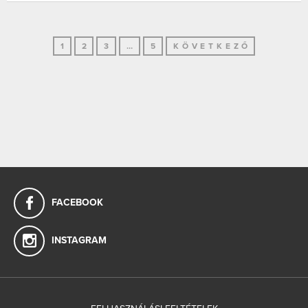
1
2
3
…
5
KÖVETKEZŐ
FACEBOOK
INSTAGRAM