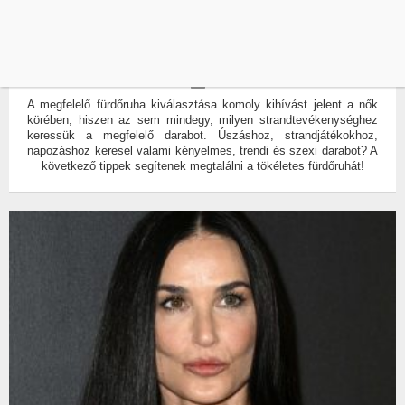
FÜRDŐRUHA-KISOKOS: ÍGY LEGYÉL TRENDI
A STRANDON!
ÍRTA:
SZPONZORACIO
0
A megfelelő fürdőruha kiválasztása komoly kihívást jelent a nők
körében, hiszen az sem mindegy, milyen strandtevékenységhez
keressük a megfelelő darabot. Úszáshoz, strandjátékokhoz,
napozáshoz keresel valami kényelmes, trendi és szexi darabot? A
következő tippek segítenek megtalálni a tökéletes fürdőruhát!