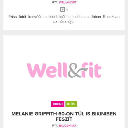
ÍRTA:
WELLANDFIT
0
Friss fotói kedvéért a bikinfelsőt is ledobta a Jóban Rosszban
színésznője.
BIKINI
IDŐS
MELANIE GRIFFITH 60-ON TÚL IS BIKINIBEN
FESZÍT
ÍRTA:
BALOGH MIA