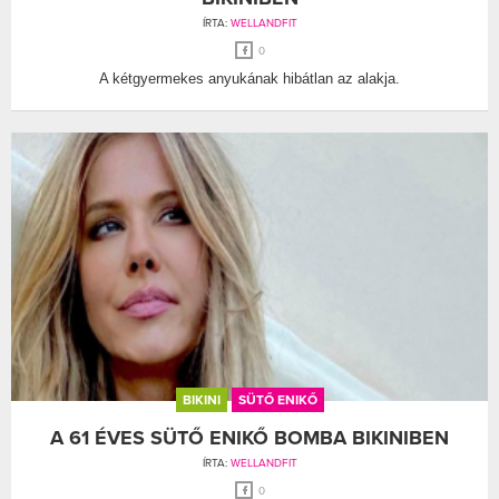
ÍRTA:
WELLANDFIT
0
A kétgyermekes anyukának hibátlan az alakja.
BIKINI
SÜTŐ ENIKŐ
A 61 ÉVES SÜTŐ ENIKŐ BOMBA BIKINIBEN
ÍRTA:
WELLANDFIT
0