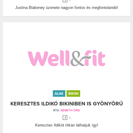
0
Justina Blakeney üzenete nagyon fontos és megfontolandó!
ALAK
BIKINI
KERESZTES ILDIKÓ BIKINIBEN IS GYÖNYÖRŰ
ÍRTA:
NÉMETH ORSI
0
Keresztes Ildikót ritkán láthatjuk így!