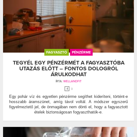
FAGYASZTÓ
PÉNZÉRME
TEGYÉL EGY PÉNZÉRMÉT A FAGYASZTÓBA
UTAZÁS ELŐTT – FONTOS DOLOGRÓL
ÁRULKODHAT
ÍRTA:
WELLANDFIT
0
Egy pohár víz és egyetlen pénzérme segíthet kideríteni, történt-e
hosszabb áramszünet, amíg távol voltál. A módszer egyszerű
figyelmeztető jel, de önmagában nem dönti el, hogy a fagyasztott
ételek biztonságosan fogyaszthatók-e.