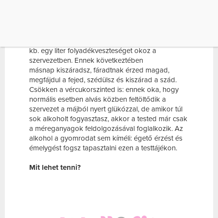
FOGYASZTASZ, AKKOR A TESTED MÁR […]
Miért vagyunk másnaposak?
Este négy pohár alkoholtartalmú ital elfogyasztása
kb. egy liter folyadékveszteséget okoz a
szervezetben. Ennek következtében
másnap kiszáradsz, fáradtnak érzed magad,
megfájdul a fejed, szédülsz és kiszárad a szád.
Csökken a vércukorszinted is: ennek oka, hogy
normális esetben alvás közben feltöltődik a
szervezet a májból nyert glükózzal, de amikor túl
sok alkoholt fogyasztasz, akkor a tested már csak
a méreganyagok feldolgozásával foglalkozik. Az
alkohol a gyomrodat sem kíméli: égető érzést és
émelygést fogsz tapasztalni ezen a testtájékon.
Mit lehet tenni?