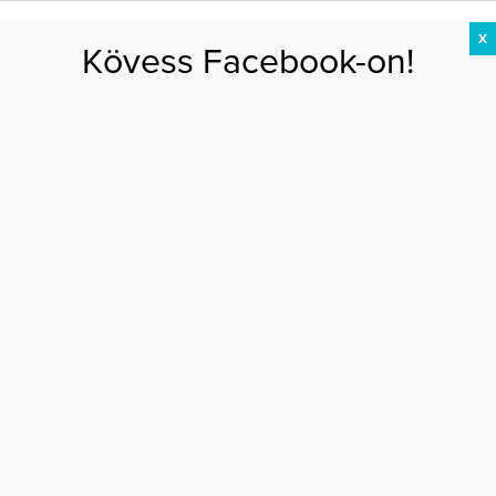
X
Kövess Facebook-on!
DIÉTA
FOGYÁS
EDZÉS
ZSÍRÉGETÉS
KEREKFENÉK
HASIZOM
FEHÉRJE
Főoldal
>
EGÉSZSÉG
>
Küzdd le a másnaposságot!
KÜZDD LE A MÁSNAPOSSÁGOT!