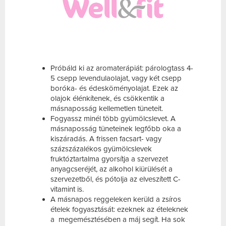
Próbáld ki az aromaterápiát: párologtass 4-
5 csepp levendulaolajat, vagy két csepp
boróka- és édesköményolajat. Ezek az
olajok élénkítenek, és csökkentik a
másnaposság kellemetlen tüneteit.
Fogyassz minél több gyümölcslevet. A
másnaposság tüneteinek legfőbb oka a
kiszáradás. A frissen facsart- vagy
százszázalékos gyümölcslevek
fruktóztartalma gyorsítja a szervezet
anyagcseréjét, az alkohol kiürülését a
szervezetből, és pótolja az elveszített C-
vitamint is.
A másnapos reggeleken kerüld a zsíros
ételek fogyasztását: ezeknek az ételeknek
a megemésztésében a máj segít. Ha sok