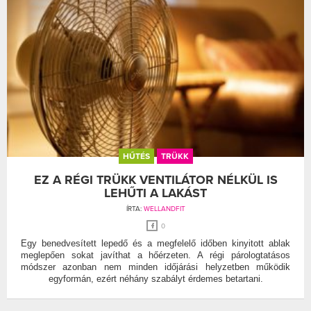
HŰTÉS
TRÜKK
EZ A RÉGI TRÜKK VENTILÁTOR NÉLKÜL IS
LEHŰTI A LAKÁST
ÍRTA:
WELLANDFIT
0
Egy benedvesített lepedő és a megfelelő időben kinyitott ablak
meglepően sokat javíthat a hőérzeten. A régi párologtatásos
módszer azonban nem minden időjárási helyzetben működik
egyformán, ezért néhány szabályt érdemes betartani.