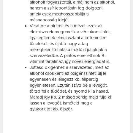
alkoholt fogyasztottál, a máj nem az alkohol,
hanem a zsír lebontásán fog dolgozni,
amely csak meghosszabbítja a
másnaposság idejét.
Vesd be a pirítóst és a mézet: ezek az
élelmiszerek megemelik a vércukorszintet,
így segítenek elmulasztani a kellemetlen
tüneteket, és újabb nagy adag
méregtelenítő hatású fruktózt juttatnak a
szervezetedbe. A pirítós emellett sok B-
vitamint tartalmaz, így növeli energiádat is.
Juttasd oxigénhez a szervezeted, mert az
alkohol csökkenti az oxigénszintet: ülj le
egyenesen és lélegezz kb. félpercig
egyenletesen. Ezután szívd be a levegőt,
töltsd fel a tüdődet, és nyomd ki a hasad.
Maradj így kb. 2 másodpercig majd fújd ki
lassan a levegőt. Ismételd meg a
gyakorlatot kb. ötször.