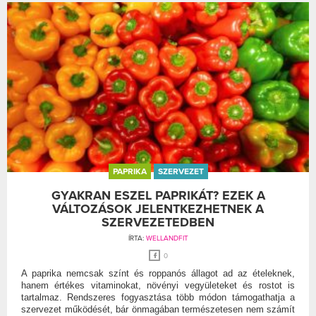
PAPRIKA
SZERVEZET
GYAKRAN ESZEL PAPRIKÁT? EZEK A
VÁLTOZÁSOK JELENTKEZHETNEK A
SZERVEZETEDBEN
ÍRTA:
WELLANDFIT
0
A paprika nemcsak színt és roppanós állagot ad az ételeknek,
hanem értékes vitaminokat, növényi vegyületeket és rostot is
tartalmaz. Rendszeres fogyasztása több módon támogathatja a
szervezet működését, bár önmagában természetesen nem számít