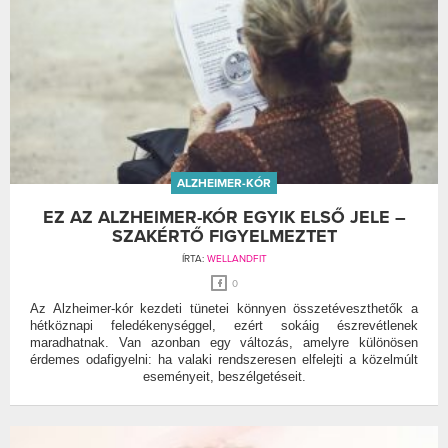
ALZHEIMER-KÓR
EZ AZ ALZHEIMER-KÓR EGYIK ELSŐ JELE –
SZAKÉRTŐ FIGYELMEZTET
ÍRTA:
WELLANDFIT
0
Az Alzheimer-kór kezdeti tünetei könnyen összetéveszthetők a
hétköznapi feledékenységgel, ezért sokáig észrevétlenek
maradhatnak. Van azonban egy változás, amelyre különösen
érdemes odafigyelni: ha valaki rendszeresen elfelejti a közelmúlt
eseményeit, beszélgetéseit.