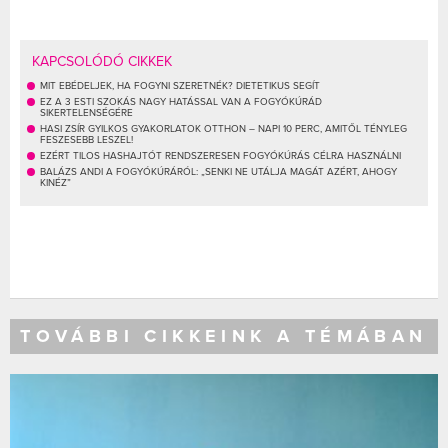
KAPCSOLÓDÓ CIKKEK
MIT EBÉDELJEK, HA FOGYNI SZERETNÉK? DIETETIKUS SEGÍT
EZ A 3 ESTI SZOKÁS NAGY HATÁSSAL VAN A FOGYÓKÚRÁD
SIKERTELENSÉGÉRE
HASI ZSÍR GYILKOS GYAKORLATOK OTTHON – NAPI 10 PERC, AMITŐL TÉNYLEG
FESZESEBB LESZEL!
EZÉRT TILOS HASHAJTÓT RENDSZERESEN FOGYÓKÚRÁS CÉLRA HASZNÁLNI
BALÁZS ANDI A FOGYÓKÚRÁRÓL: „SENKI NE UTÁLJA MAGÁT AZÉRT, AHOGY
KINÉZ”
TOVÁBBI CIKKEINK A TÉMÁBAN