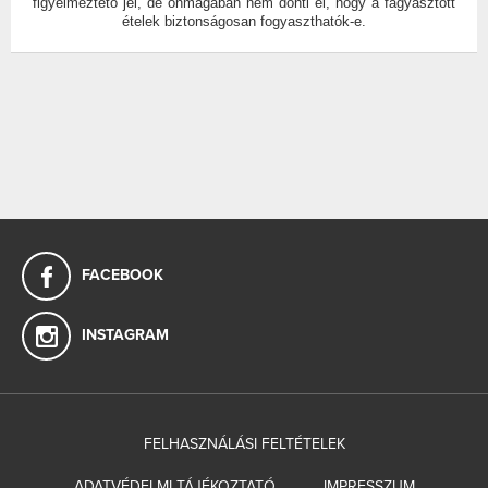
figyelmeztető jel, de önmagában nem dönti el, hogy a fagyasztott
ételek biztonságosan fogyaszthatók-e.
FACEBOOK
INSTAGRAM
FELHASZNÁLÁSI FELTÉTELEK
ADATVÉDELMI TÁJÉKOZTATÓ
IMPRESSZUM