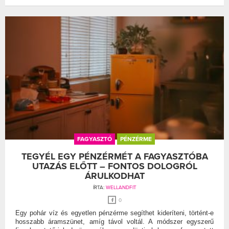
FAGYASZTÓ
PÉNZÉRME
TEGYÉL EGY PÉNZÉRMÉT A FAGYASZTÓBA
UTAZÁS ELŐTT – FONTOS DOLOGRÓL
ÁRULKODHAT
ÍRTA:
WELLANDFIT
0
Egy pohár víz és egyetlen pénzérme segíthet kideríteni, történt-e
hosszabb áramszünet, amíg távol voltál. A módszer egyszerű