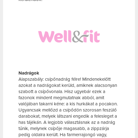
Nadrágok
Alapszabály: csípőnadrág félre! Mindenekelőtt
azokat a nadrágokat kerüld, amiknek alacsonyan
szabott a csípővonala. Hisz ugyebár ezek a
fazonok mindent megmutatnak abból, amit
valójában takarni kéne: a kis hurkákat a pocakon.
Ugyancsak mellőzd a csípődön szorosan feszülő
darabokat, melyek látszani engedik a felesleget a
has tájékán. A legjobb választásnak az a nadrág
tűnik, melynek csípője magasabb, a zippzárja
pedig oldalra került. Ha farmerrajongó vagy,