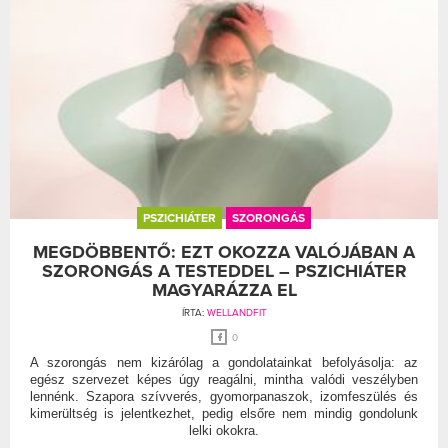
PSZICHIÁTER
SZORONGÁS
MEGDÖBBENTŐ: EZT OKOZZA VALÓJÁBAN A
SZORONGÁS A TESTEDDEL – PSZICHIÁTER
MAGYARÁZZA EL
ÍRTA:
WELLANDFIT
0
A szorongás nem kizárólag a gondolatainkat befolyásolja: az
egész szervezet képes úgy reagálni, mintha valódi veszélyben
lennénk. Szapora szívverés, gyomorpanaszok, izomfeszülés és
kimerültség is jelentkezhet, pedig elsőre nem mindig gondolunk
lelki okokra.