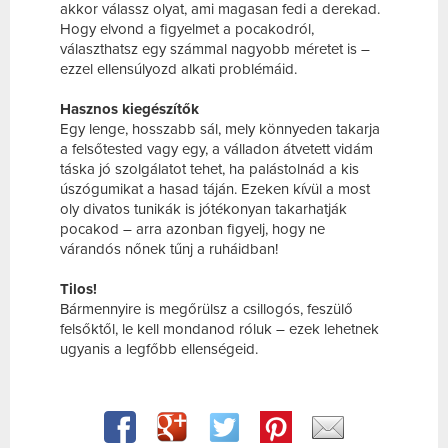
akkor válassz olyat, ami magasan fedi a derekad.
Hogy elvond a figyelmet a pocakodról,
választhatsz egy számmal nagyobb méretet is –
ezzel ellensúlyozd alkati problémáid.
Hasznos kiegészítők
Egy lenge, hosszabb sál, mely könnyeden takarja
a felsőtested vagy egy, a válladon átvetett vidám
táska jó szolgálatot tehet, ha palástolnád a kis
úszógumikat a hasad táján. Ezeken kívül a most
oly divatos tunikák is jótékonyan takarhatják
pocakod – arra azonban figyelj, hogy ne
várandós nőnek tűnj a ruháidban!
Tilos!
Bármennyire is megőrülsz a csillogós, feszülő
felsőktől, le kell mondanod róluk – ezek lehetnek
ugyanis a legfőbb ellenségeid.