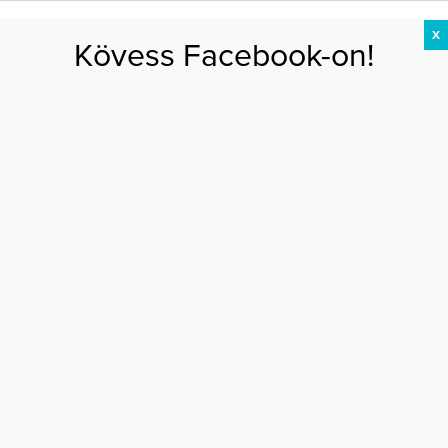
X
Kövess Facebook-on!
DIÉTA
FOGYÁS
EDZÉS
ZSÍRÉGETÉS
KEREKFENÉK
HASIZOM
FEHÉRJE
Főoldal
>
EGÉSZSÉG
>
Így állítsd össze a ruhatárad, ha nagy a hasad!
ÍGY ÁLLÍTSD ÖSSZE A RUHATÁRAD, HA