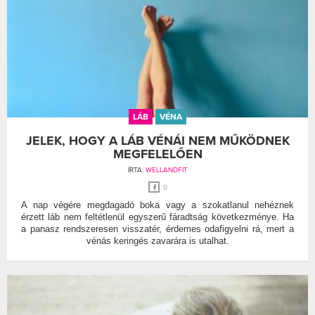
LÁB
VÉNA
JELEK, HOGY A LÁB VÉNÁI NEM MŰKÖDNEK
MEGFELELŐEN
ÍRTA:
WELLANDFIT
0
A nap végére megdagadó boka vagy a szokatlanul nehéznek
érzett láb nem feltétlenül egyszerű fáradtság következménye. Ha
a panasz rendszeresen visszatér, érdemes odafigyelni rá, mert a
vénás keringés zavarára is utalhat.