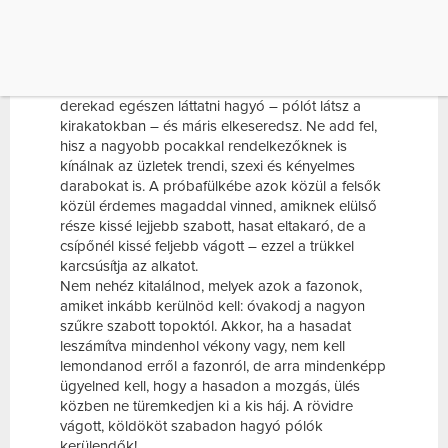
Jótékony felsők
A nagyobb pocakkal rendelkezők számára a
legnehezebb talán a megfelelő felső kiválasztása
lehet. Elég csak arra gondolnod, mennyi – a hasat,
derekad egészen láttatni hagyó – pólót látsz a
kirakatokban – és máris elkeseredsz. Ne add fel,
hisz a nagyobb pocakkal rendelkezőknek is
kínálnak az üzletek trendi, szexi és kényelmes
darabokat is. A próbafülkébe azok közül a felsők
közül érdemes magaddal vinned, amiknek elülső
része kissé lejjebb szabott, hasat eltakaró, de a
csípőnél kissé feljebb vágott – ezzel a trükkel
karcsúsítja az alkatot.
Nem nehéz kitalálnod, melyek azok a fazonok,
amiket inkább kerülnöd kell: óvakodj a nagyon
szűkre szabott topoktól. Akkor, ha a hasadat
leszámítva mindenhol vékony vagy, nem kell
lemondanod erről a fazonról, de arra mindenképp
ügyelned kell, hogy a hasadon a mozgás, ülés
közben ne türemkedjen ki a kis háj. A rövidre
vágott, köldököt szabadon hagyó pólók
kerülendők!