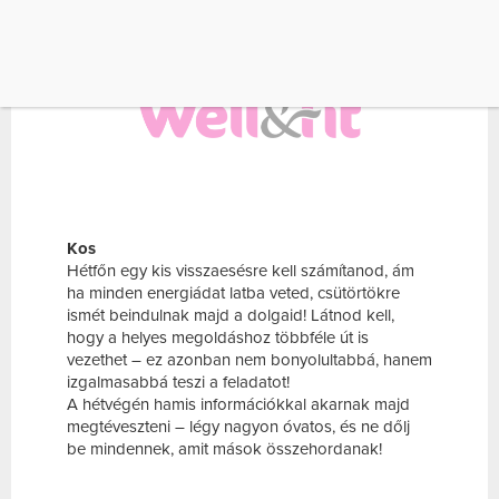
Kos
Hétfőn egy kis visszaesésre kell számítanod, ám
ha minden energiádat latba veted, csütörtökre
ismét beindulnak majd a dolgaid! Látnod kell,
hogy a helyes megoldáshoz többféle út is
vezethet – ez azonban nem bonyolultabbá, hanem
izgalmasabbá teszi a feladatot!
A hétvégén hamis információkkal akarnak majd
megtéveszteni – légy nagyon óvatos, és ne dőlj
be mindennek, amit mások összehordanak!