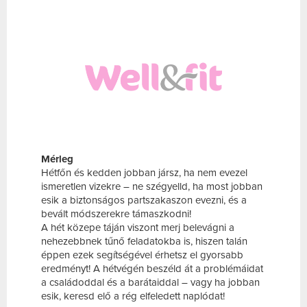
Mérleg
Hétfőn és kedden jobban jársz, ha nem evezel
ismeretlen vizekre – ne szégyelld, ha most jobban
esik a biztonságos partszakaszon evezni, és a
bevált módszerekre támaszkodni!
A hét közepe táján viszont merj belevágni a
nehezebbnek tűnő feladatokba is, hiszen talán
éppen ezek segítségével érhetsz el gyorsabb
eredményt! A hétvégén beszéld át a problémáidat
a családoddal és a barátaiddal – vagy ha jobban
esik, keresd elő a rég elfeledett naplódat!