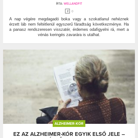
ÍRTA:
WELLANDFIT
0
A nap végére megdagadó boka vagy a szokatlanul nehéznek
érzett láb nem feltétlenül egyszerű fáradtság következménye. Ha
a panasz rendszeresen visszatér, érdemes odafigyelni rá, mert a
vénás keringés zavarára is utalhat.
ALZHEIMER-KÓR
EZ AZ ALZHEIMER-KÓR EGYIK ELSŐ JELE –