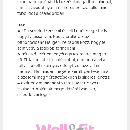
szombaton próbáld kibeszélni magadból mindazt,
ami a szívedet nyomja – no és persze tölts minél
több időt a családoddal!
Bak
A környezeted szellemi és lelki egészségedre is
nagy hatással van. Káosz uralkodik az
otthonodban? Ha igen, ne csodálkozz, hogy te
sem vagy a legjobb formában!
A hét első felében tegyél egy kis rendet magad
körül: takarítsd ki a hálószobát, mosogasd el a
felhalmozott szennyes edényt, és főzz valami
finomat! Ha mindent helyére került, pénteken már
a szellemi megmérettetésekben is sikeres lehetsz
– akár egy munkahelyi vitáról, akár bonyolult
családi problémák megoldásáról van szó,
sziporkázni fogsz!