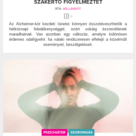
SZAKÉRTŐ FIGYELMEZTET
ÍRTA:
WELLANDFIT
0
Az Alzheimer-kór kezdeti tünetei könnyen összetéveszthetők a
hétköznapi feledékenységgel, ezért sokáig észrevétlenek
maradhatnak. Van azonban egy változás, amelyre különösen
érdemes odafigyelni: ha valaki rendszeresen elfelejti a közelmúlt
eseményeit, beszélgetéseit.
PSZICHIÁTER
SZORONGÁS