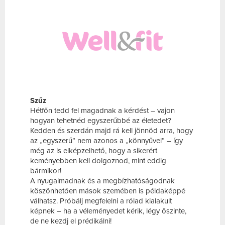
Szűz
Hétfőn tedd fel magadnak a kérdést – vajon
hogyan tehetnéd egyszerűbbé az életedet?
Kedden és szerdán majd rá kell jönnöd arra, hogy
az „egyszerű” nem azonos a „könnyűvel” – így
még az is elképzelhető, hogy a sikerért
keményebben kell dolgoznod, mint eddig
bármikor!
A nyugalmadnak és a megbízhatóságodnak
köszönhetően mások szemében is példaképpé
válhatsz. Próbálj megfelelni a rólad kialakult
képnek – ha a véleményedet kérik, légy őszinte,
de ne kezdj el prédikálni!