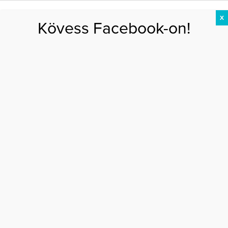
X
Kövess Facebook-on!
DIÉTA
FOGYÁS
EDZÉS
ZSÍRÉGETÉS
KEREKFENÉK
HASIZOM
FEHÉRJE
Főoldal
>
EGÉSZSÉG
>
Heti horoszkóp november 10-től
HETI HOROSZKÓP NOVEMBER 10-TŐL