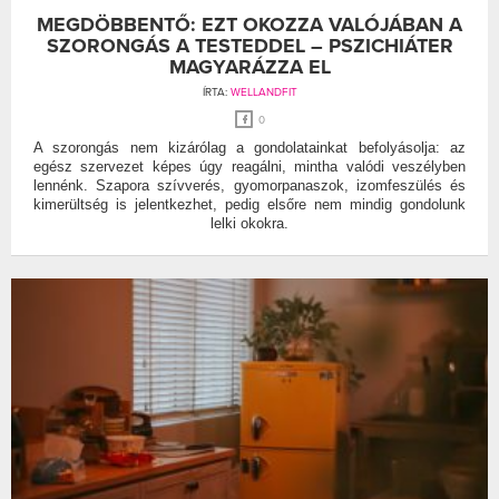
MEGDÖBBENTŐ: EZT OKOZZA VALÓJÁBAN A
SZORONGÁS A TESTEDDEL – PSZICHIÁTER
MAGYARÁZZA EL
ÍRTA:
WELLANDFIT
0
A szorongás nem kizárólag a gondolatainkat befolyásolja: az
egész szervezet képes úgy reagálni, mintha valódi veszélyben
lennénk. Szapora szívverés, gyomorpanaszok, izomfeszülés és
kimerültség is jelentkezhet, pedig elsőre nem mindig gondolunk
lelki okokra.