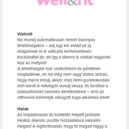
Vízöntő
Ne mondj automatikusan nemet bizonyos
lehetőségekre – adj egy kis esélyt az új
dolgoknak is! A változás természetesen
kockázattal jár, de így a sikerre is sokkal nagyobb
lesz az esélyed!
A lehetőségek már csütörtökön és pénteken
megtalálnak, de ha még nem vagy biztos abban,
hogy merre indulj, akkor merj némi gondolkodási
időt kérni! A hétvégén vonulj vissza, és fordítsd a
szabadidődet csendes elmélkedésre – erre az
otthonod bármelyik eldugott zuga alkalmas lehet!
Halak
Az önjutalmazás és büntetés helyett próbáld
inkább állandó, pozitív hozzáállásra sarkallni
magad! A legfontosabb, hogy te magad higgy a