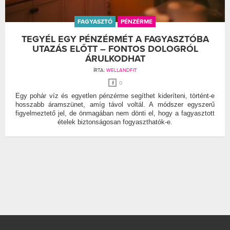
FAGYASZTÓ
PÉNZÉRME
TEGYÉL EGY PÉNZÉRMÉT A FAGYASZTÓBA
UTAZÁS ELŐTT – FONTOS DOLOGRÓL
ÁRULKODHAT
ÍRTA:
WELLANDFIT
0
Egy pohár víz és egyetlen pénzérme segíthet kideríteni, történt-e
hosszabb áramszünet, amíg távol voltál. A módszer egyszerű
figyelmeztető jel, de önmagában nem dönti el, hogy a fagyasztott
ételek biztonságosan fogyaszthatók-e.