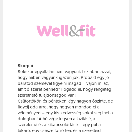
Skorpió
Sokszor egyáltalán nem vagyunk tisztában azzal,
hogy miben vagyunk igazán jók. Próbáld egy jó
barátod szemével figyelni magad – vajon mi az,
amit ő szeret benned? Fogadd el, hogy rengeteg
szerethető tulajdonságod van!
Csütörtökön és pénteken légy nagyon őszinte, de
figyelj oda arra, hogy hogyan mondod el a
véleményed – egy kis kedvesség sokat segíthet a
dologban! A hétvége legyen a lazításé, a
szerelemé és a kikapcsolódásé – egy puha
takaró, egy csésze forró tea, és a szeretteid