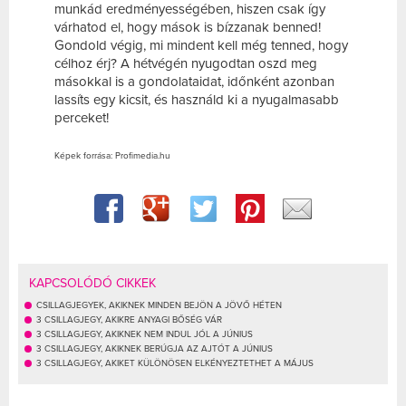
munkád eredményességében, hiszen csak így
várhatod el, hogy mások is bízzanak benned!
Gondold végig, mi mindent kell még tenned, hogy
célhoz érj? A hétvégén nyugodtan oszd meg
másokkal is a gondolataidat, időnként azonban
lassíts egy kicsit, és használd ki a nyugalmasabb
perceket!
Képek forrása: Profimedia.hu
KAPCSOLÓDÓ CIKKEK
CSILLAGJEGYEK, AKIKNEK MINDEN BEJÖN A JÖVŐ HÉTEN
3 CSILLAGJEGY, AKIKRE ANYAGI BŐSÉG VÁR
3 CSILLAGJEGY, AKIKNEK NEM INDUL JÓL A JÚNIUS
3 CSILLAGJEGY, AKIKNEK BERÚGJA AZ AJTÓT A JÚNIUS
3 CSILLAGJEGY, AKIKET KÜLÖNÖSEN ELKÉNYEZTETHET A MÁJUS