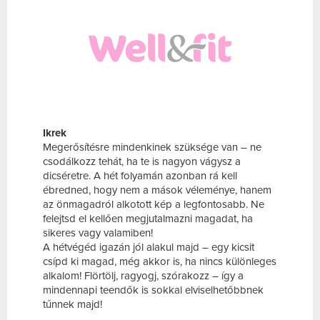
Ikrek
Megerősítésre mindenkinek szüksége van – ne
csodálkozz tehát, ha te is nagyon vágysz a
dicséretre. A hét folyamán azonban rá kell
ébredned, hogy nem a mások véleménye, hanem
az önmagadról alkotott kép a legfontosabb. Ne
felejtsd el kellően megjutalmazni magadat, ha
sikeres vagy valamiben!
A hétvégéd igazán jól alakul majd – egy kicsit
csípd ki magad, még akkor is, ha nincs különleges
alkalom! Flörtölj, ragyogj, szórakozz – így a
mindennapi teendők is sokkal elviselhetőbbnek
tűnnek majd!