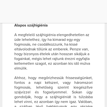
fogkrém és szájvíz rendszeres használatával,
viszont olykor előfordul, hogy komolyabb
betegség áll a kellemetlen lehelet hátterében
és nem a higiénia elhanyagolása.
Alapos szájhigiénia
A megfelelő szájhigiénia elengedhetetlen az
üde lehelethez, így ha kimarad egy-egy
fogmosás, ne csodálkozzunk, ha kissé
eltávolodnak tőlünk az emberek. Persze van,
hogy bizonyos ételek után hosszan sikáljuk a
fogainkat, mégis lehet rajtunk érezni egyfajta
kellemetlen szagot, ez azonban kis idő múlva
elmúlik.
Ahhoz, hogy megőrizhessük frissességünket,
fontos a napi kétszeri, vagy háromszori
fogmosás, lehetőség szerint kiegészítve
szájvízzel és fogselyemmel. Sokan úgy
gondolják, hogy a szájhigiéniát is túlzásba
lehet vinni, ez azonban így nem igaz. Valóban,
a szájban lévő baktériumok egy részére