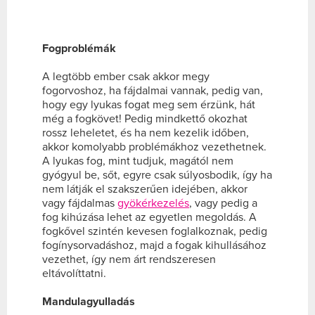
Fogproblémák
A legtöbb ember csak akkor megy
fogorvoshoz, ha fájdalmai vannak, pedig van,
hogy egy lyukas fogat meg sem érzünk, hát
még a fogkövet! Pedig mindkettő okozhat
rossz leheletet, és ha nem kezelik időben,
akkor komolyabb problémákhoz vezethetnek.
A lyukas fog, mint tudjuk, magától nem
gyógyul be, sőt, egyre csak súlyosbodik, így ha
nem látják el szakszerűen idejében, akkor
vagy fájdalmas
gyökérkezelés
, vagy pedig a
fog kihúzása lehet az egyetlen megoldás. A
fogkővel szintén kevesen foglalkoznak, pedig
fogínysorvadáshoz, majd a fogak kihullásához
vezethet, így nem árt rendszeresen
eltávolíttatni.
Mandulagyulladás