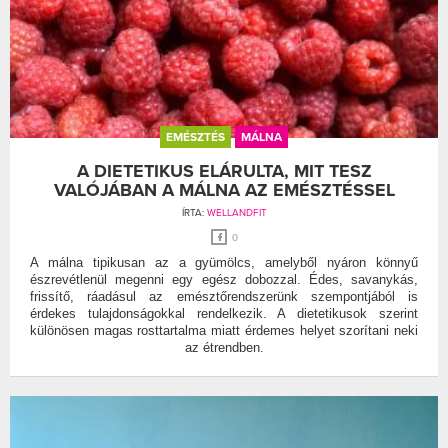
EMÉSZTÉS
MÁLNA
A DIETETIKUS ELÁRULTA, MIT TESZ
VALÓJÁBAN A MÁLNA AZ EMÉSZTÉSSEL
ÍRTA:
WELLANDFIT
0
A málna tipikusan az a gyümölcs, amelyből nyáron könnyű
észrevétlenül megenni egy egész dobozzal. Édes, savanykás,
frissítő, ráadásul az emésztőrendszerünk szempontjából is
érdekes tulajdonságokkal rendelkezik. A dietetikusok szerint
különösen magas rosttartalma miatt érdemes helyet szorítani neki
az étrendben.