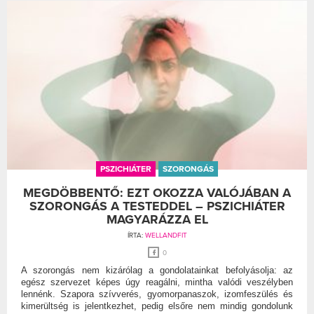
PSZICHIÁTER
SZORONGÁS
MEGDÖBBENTŐ: EZT OKOZZA VALÓJÁBAN A
SZORONGÁS A TESTEDDEL – PSZICHIÁTER
MAGYARÁZZA EL
ÍRTA:
WELLANDFIT
0
A szorongás nem kizárólag a gondolatainkat befolyásolja: az
egész szervezet képes úgy reagálni, mintha valódi veszélyben
lennénk. Szapora szívverés, gyomorpanaszok, izomfeszülés és
kimerültség is jelentkezhet, pedig elsőre nem mindig gondolunk