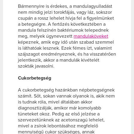
Bármennyire is érdekes, a mandulagyulladást
nem mindig jelzi torokfájás, vagy láz, sokszor
csupán a rossz lehelet hívja fel a figyelmünket
a betegségre. A fertőzés következtében a
mandula felszínén baktériumok telepednek
meg, melyek úgynevezett
mandulaköveket
képeznek, amik egy idő után szabad szemmel
is láthatóak lesznek. Ezek fémes ízt, valamint
szájszagot eredményeznek, és ha visszatérően
jelentkezik, akkor a mandulák kivételét
szokták javasolni.
Cukorbetegség
A cukorbetegség hazánkban népbetegségnek
számít. Sőt, sokan vannak olyanok is, akik nem
is tudnak róla, mivel általában akkor
diagnosztizálják, amikor már komolyabb
tüneteket okoz. Pedig az első jelzése a
szervezetünknek az acetonszagú lehelet,
mivel a zsírok lebontásához megfelelő
mennyiségű cukor szükséges, annak