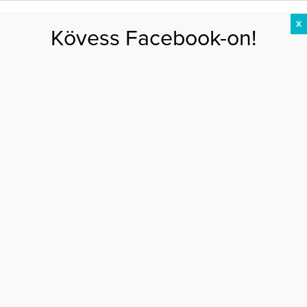
X
Kövess Facebook-on!
DIÉTA
FOGYÁS
EDZÉS
ZSÍRÉGETÉS
KEREKFENÉK
HASIZOM
FEHÉRJE
Főoldal
>
EGÉSZSÉG
>
A legjobb tanácsok rossz lehelet ellen
A LEGJOBB TANÁCSOK ROSSZ LEHELET