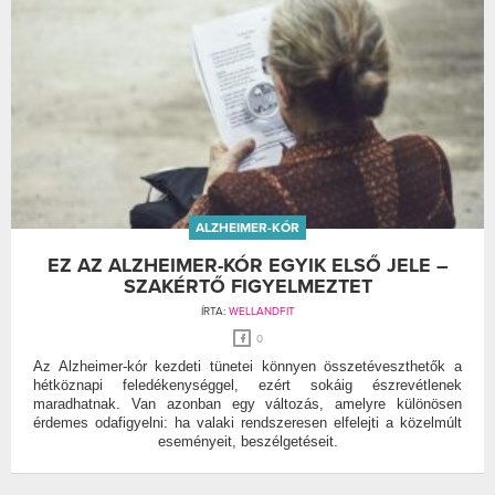
ALZHEIMER-KÓR
EZ AZ ALZHEIMER-KÓR EGYIK ELSŐ JELE –
SZAKÉRTŐ FIGYELMEZTET
ÍRTA:
WELLANDFIT
0
Az Alzheimer-kór kezdeti tünetei könnyen összetéveszthetők a
hétköznapi feledékenységgel, ezért sokáig észrevétlenek
maradhatnak. Van azonban egy változás, amelyre különösen
érdemes odafigyelni: ha valaki rendszeresen elfelejti a közelmúlt
eseményeit, beszélgetéseit.