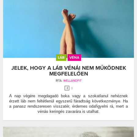
LÁB
VÉNA
JELEK, HOGY A LÁB VÉNÁI NEM MŰKÖDNEK
MEGFELELŐEN
ÍRTA:
WELLANDFIT
0
A nap végére megdagadó boka vagy a szokatlanul nehéznek
érzett láb nem feltétlenül egyszerű fáradtság következménye. Ha
a panasz rendszeresen visszatér, érdemes odafigyelni rá, mert a
vénás keringés zavarára is utalhat.