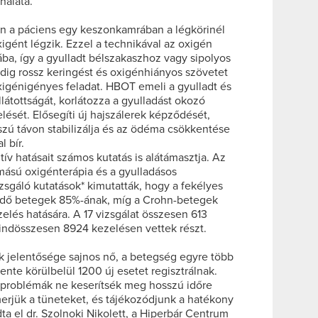
nálata.
án a páciens egy keszonkamrában a légkörinél
ént légzik. Ezzel a technikával az oxigén
ba, így a gyulladt bélszakaszhoz vagy sipolyos
ndig rossz keringést és oxigénhiányos szövetet
xigénigényes feladat. HBOT emeli a gyulladt és
látottságát, korlátozza a gyulladást okozó
ését. Elősegíti új hajszálerek képződését,
szú távon stabilizálja és az ödéma csökkentése
l bír.
tív hatásait számos kutatás is alátámasztja. Az
ású oxigénterápia és a gyulladásos
zsgáló kutatások* kimutatták, hogy a fekélyes
edő betegek 85%-ának, míg a Crohn-betegek
zelés hatására. A 17 vizsgálat összesen 613
mindösszesen 8924 kezelésen vettek részt.
 jelentősége sajnos nő, a betegség egyre több
ente körülbelül 1200 új esetet regisztrálnak.
problémák ne keserítsék meg hosszú időre
merjük a tüneteket, és tájékozódjunk a hatékony
a el dr. Szolnoki Nikolett, a Hiperbár Centrum