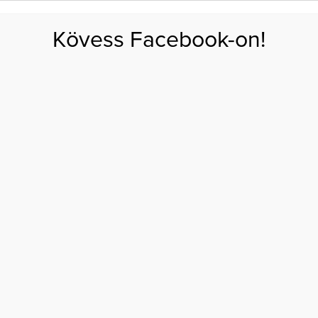
FOGYÁS
EDZÉS
ZSÍRÉGETÉS
KEREKFENÉK
HASIZOM
FEHÉRJE
SZÉNHID
Kövess Facebook-on!
GÁS
EGÉSZSÉG
ÉTRENDEK
SZÉPSÉG
AKTUÁLIS
 bélbetegségek ellen
L KÜZDHETÜNK A