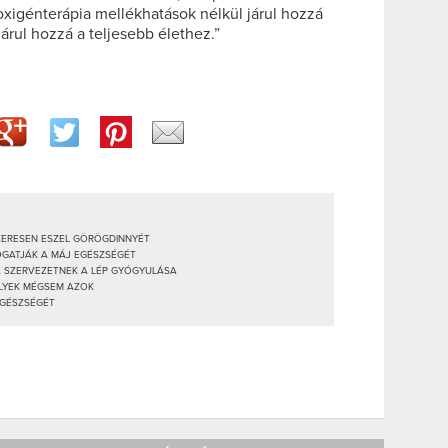
oxigénterápia mellékhatások nélkül járul hozzá
rul hozzá a teljesebb élethez.”
SZERESEN ESZEL GÖRÖGDINNYÉT
OGATJÁK A MÁJ EGÉSZSÉGÉT
 A SZERVEZETNEK A LÉP GYÓGYULÁSA
ELYEK MÉGSEM AZOK
EGÉSZSÉGÉT