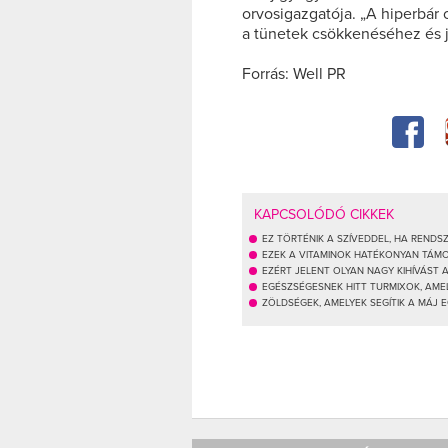
orvosigazgatója. „A hiperbár 
a tünetek csökkenéséhez és já
Forrás: Well PR
KAPCSOLÓDÓ CIKKEK
EZ TÖRTÉNIK A SZÍVEDDEL, HA REND
EZEK A VITAMINOK HATÉKONYAN TÁM
EZÉRT JELENT OLYAN NAGY KIHÍVÁST
EGÉSZSÉGESNEK HITT TURMIXOK, AM
ZÖLDSÉGEK, AMELYEK SEGÍTIK A MÁJ 