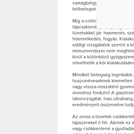
vastagbélgyulladás) és a Cro
bélbetegségek közé.
Míg a colitis ulterosa csak a
tápcsatornát (a szájüregtől a
tünetekkel jár: hasmenés, sz
hőemelkedés, fogyás. Kialaku
eddigi vizsgálatok szerint a k
immunrendszer nem megfelel
kívül a különböző gyógyszerek
növelhetik a kór kialakulásán
Mindkét betegség leginkább a f
huszonéveseknek kiemelten od
vagy vissza-visszatérő gyom
orvoshoz fordulni! A gasztroe
laborvizsgálat, hasi ultrahan
eredményeit összevetve tudja
Az orvos a tünetek csökkent
tápszereket ír fel. Akinek e
vagy csökkentené a gyulladá