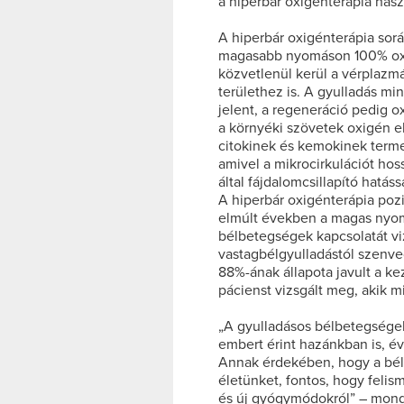
a hiperbár oxigénterápia hasz
A hiperbár oxigénterápia sor
magasabb nyomáson 100% oxig
közvetlenül kerül a vérplazmá
területhez is. A gyulladás mi
jelent, a regeneráció pedig o
a környéki szövetek oxigén el
citokinek és kemokinek termel
amivel a mikrocirkulációt hos
által fájdalomcsillapító hatássa
A hiperbár oxigénterápia pozi
elmúlt években a magas nyom
bélbetegségek kapcsolatát vi
vastagbélgyulladástól szenv
88%-ának állapota javult a ke
pácienst vizsgált meg, akik 
„A gyulladásos bélbetegségek
embert érint hazánkban is, év
Annak érdekében, hogy a bél
életünket, fontos, hogy felis
és új gyógymódokról” – mondt