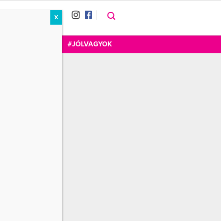
X
RÁT
CUKOR
FOGADOM
#JÓLVAGYOK