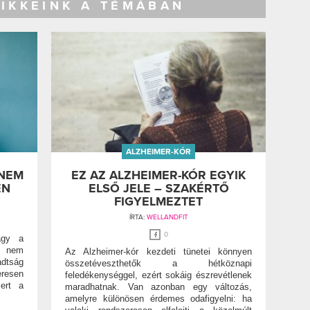
CIKKEINK A TÉMÁBAN
ALZHEIMER-KÓR
 NEM
EZ AZ ALZHEIMER-KÓR EGYIK
EN
ELSŐ JELE – SZAKÉRTŐ
FIGYELMEZTET
ÍRTA:
WELLANDFIT
0
agy a
b nem
Az Alzheimer-kór kezdeti tünetei könnyen
tság
összetéveszthetők a hétköznapi
resen
feledékenységgel, ezért sokáig észrevétlenek
mert a
maradhatnak. Van azonban egy változás,
.
amelyre különösen érdemes odafigyelni: ha