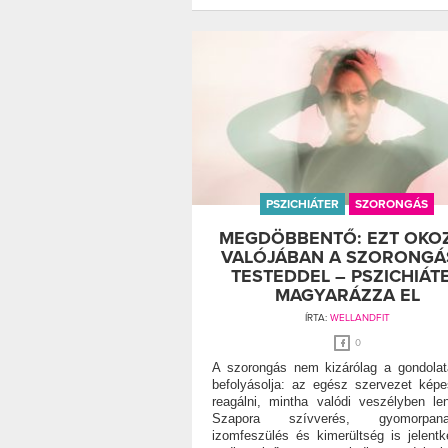
PSZICHIÁTER
SZORONGÁS
MEGDÖBBENTŐ: EZT OKO
VALÓJÁBAN A SZORONGÁ
TESTEDDEL – PSZICHIÁT
MAGYARÁZZA EL
ÍRTA:
WELLANDFIT
0
A szorongás nem kizárólag a gondolat
befolyásolja: az egész szervezet kép
reagálni, mintha valódi veszélyben le
Szapora szívverés, gyomorpana
izomfeszülés és kimerültség is jelentk