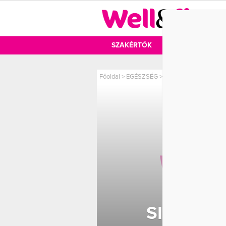
DIÉTA
SZAKÉRTŐK
DIÉTA
MOZ
Főoldal
>
EGÉSZSÉG
>
Sikerrel küzdhetünk a
SIKERRE