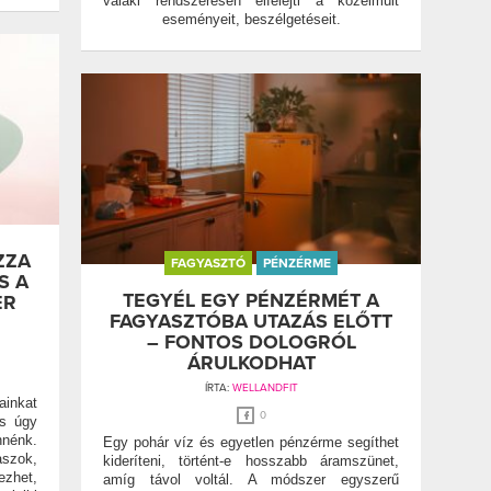
valaki rendszeresen elfelejti a közelmúlt
eseményeit, beszélgetéseit.
ZZA
FAGYASZTÓ
PÉNZÉRME
S A
TEGYÉL EGY PÉNZÉRMÉT A
ER
FAGYASZTÓBA UTAZÁS ELŐTT
– FONTOS DOLOGRÓL
ÁRULKODHAT
ÍRTA:
WELLANDFIT
ainkat
0
es úgy
nnénk.
Egy pohár víz és egyetlen pénzérme segíthet
szok,
kideríteni, történt-e hosszabb áramszünet,
ezhet,
amíg távol voltál. A módszer egyszerű