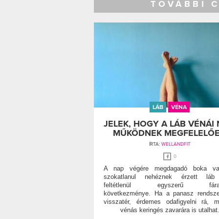
TOVÁBBI 
LÁB
VÉNA
JELEK, HOGY A LÁB VÉNÁI
MŰKÖDNEK MEGFELELŐ
ÍRTA:
WELLANDFIT
0
A nap végére megdagadó boka v
szokatlanul nehéznek érzett lá
feltétlenül egyszerű fárad
következménye. Ha a panasz rendsze
visszatér, érdemes odafigyelni rá, 
vénás keringés zavarára is utalhat