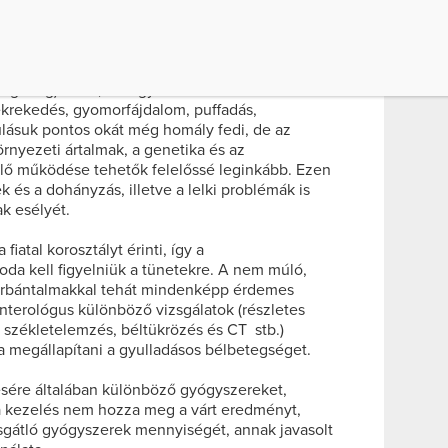
hn-betegséget sorolja a gyulladásos
 végbelet, addig a Crohn-betegség az egész
 végbélig) érinti, és a gyomorrontáshoz hasonló
ékrekedés, gyomorfájdalom, puffadás,
lásuk pontos okát még homály fedi, de az
örnyezeti ártalmak, a genetika és az
ő működése tehetők felelőssé leginkább. Ezen
 és a dohányzás, illetve a lelki problémák is
ak esélyét.
iatal korosztályt érinti, így a
a kell figyelniük a tünetekre. A nem múló,
orbántalmakkal tehát mindenképp érdemes
nterológus különböző vizsgálatok (részletes
g, székletelemzés, béltükrözés és CT stb.)
 megállapítani a gyulladásos bélbetegséget.
ésére általában különböző gyógyszereket,
z a kezelés nem hozza meg a várt eredményt,
sgátló gyógyszerek mennyiségét, annak javasolt