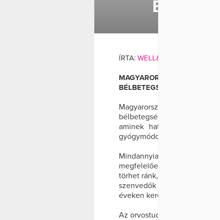
BÉLBET
BÉLBETEGSÉG
ÍRTA:
WELL&FIT
MAGYARORSZÁGON KÖRÜLBE
BÉLBETEGSÉGBEN. SOKAN AZ
Magyarországon körülbe
bélbetegségben. Sokan azt 
aminek hatásai évekig tart
gyógymóddal hatékonyan gyó
Mindannyian jól ismerjük a 
megfelelően tárolt, vagy uta
törhet ránk, napokig megkese
szenvedők azonban rendszeres
éveken keresztül is szenvedn
Az orvostudomány két betegség