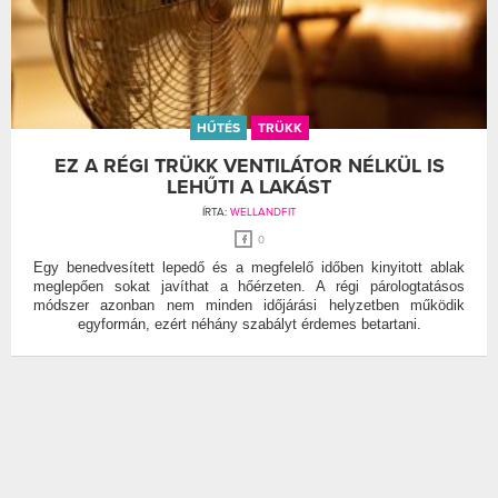
HŰTÉS
TRÜKK
EZ A RÉGI TRÜKK VENTILÁTOR NÉLKÜL IS
LEHŰTI A LAKÁST
ÍRTA:
WELLANDFIT
0
Egy benedvesített lepedő és a megfelelő időben kinyitott ablak
meglepően sokat javíthat a hőérzeten. A régi párologtatásos
módszer azonban nem minden időjárási helyzetben működik
egyformán, ezért néhány szabályt érdemes betartani.