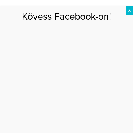
X
Kövess Facebook-on!
DIÉTA
FOGYÁS
EDZÉS
ZSÍRÉGETÉS
KEREKFENÉK
HASIZOM
FEHÉRJE
Főoldal
>
EGÉSZSÉG
>
A porc újjáépítése nem csodaszerekkel serkenthető
A PORC ÚJJÁÉPÍTÉSE NEM