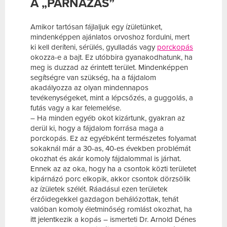
A „PÁRNÁZÁS”
Amikor tartósan fájlaljuk egy ízületünket,
mindenképpen ajánlatos orvoshoz fordulni, mert
ki kell deríteni, sérülés, gyulladás vagy
porckopás
okozza-e a bajt. Ez utóbbira gyanakodhatunk, ha
meg is duzzad az érintett terület. Mindenképpen
segítségre van szükség, ha a fájdalom
akadályozza az olyan mindennapos
tevékenységeket, mint a lépcsőzés, a guggolás, a
futás vagy a kar felemelése.
– Ha minden egyéb okot kizártunk, gyakran az
derül ki, hogy a fájdalom forrása maga a
porckopás. Ez az egyébként természetes folyamat
sokaknál már a 30-as, 40-es években problémát
okozhat és akár komoly fájdalommal is járhat.
Ennek az az oka, hogy ha a csontok közti területet
kipárnázó porc elkopik, akkor csontok dörzsölik
az ízületek szélét. Ráadásul ezen területek
érzőidegekkel gazdagon behálózottak, tehát
valóban komoly életminőség romlást okozhat, ha
itt jelentkezik a kopás – ismerteti Dr. Arnold Dénes