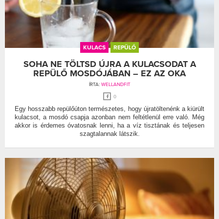
KULACS
REPÜLŐ
SOHA NE TÖLTSD ÚJRA A KULACSODAT A
REPÜLŐ MOSDÓJÁBAN – EZ AZ OKA
ÍRTA:
WELLANDFIT
0
Egy hosszabb repülőúton természetes, hogy újratöltenénk a kiürült
kulacsot, a mosdó csapja azonban nem feltétlenül erre való. Még
akkor is érdemes óvatosnak lenni, ha a víz tisztának és teljesen
szagtalannak látszik.