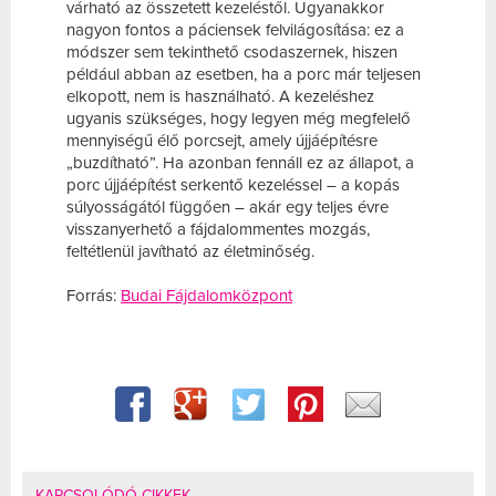
várható az összetett kezeléstől. Ugyanakkor
nagyon fontos a páciensek felvilágosítása: ez a
módszer sem tekinthető csodaszernek, hiszen
például abban az esetben, ha a porc már teljesen
elkopott, nem is használható. A kezeléshez
ugyanis szükséges, hogy legyen még megfelelő
mennyiségű élő porcsejt, amely újjáépítésre
„buzdítható”. Ha azonban fennáll ez az állapot, a
porc újjáépítést serkentő kezeléssel – a kopás
súlyosságától függően – akár egy teljes évre
visszanyerhető a fájdalommentes mozgás,
feltétlenül javítható az életminőség.
Forrás:
Budai Fájdalomközpont
KAPCSOLÓDÓ CIKKEK