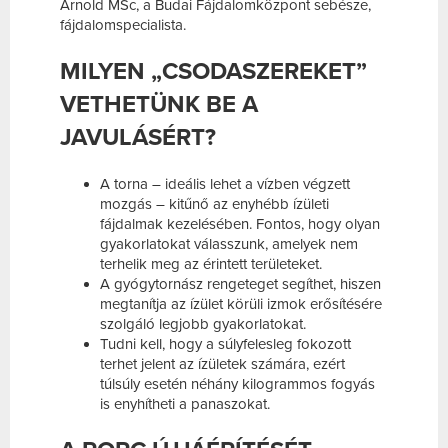
Arnold MSc, a Budai Fájdalomközpont sebésze,
fájdalomspecialista.
MILYEN „CSODASZEREKET”
VETHETÜNK BE A
JAVULÁSÉRT?
A torna – ideális lehet a vízben végzett
mozgás – kitűnő az enyhébb ízületi
fájdalmak kezelésében. Fontos, hogy olyan
gyakorlatokat válasszunk, amelyek nem
terhelik meg az érintett területeket.
A gyógytornász rengeteget segíthet, hiszen
megtanítja az ízület körüli izmok erősítésére
szolgáló legjobb gyakorlatokat.
Tudni kell, hogy a súlyfelesleg fokozott
terhet jelent az ízületek számára, ezért
túlsúly esetén néhány kilogrammos fogyás
is enyhítheti a panaszokat.