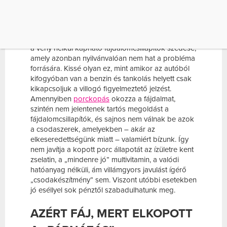
Amikor fájdalmat tapasztalunk – legyen az akut,
éles vagy tartósan jelenlévő kínzó érzés – sok
mindent hajlandóak vagyunk megtenni, hogy
megszabaduljunk tőle. A legegyszerűbb módszer
a vény nélkül kapható fájdalomcsillapítók szedése,
amely azonban nyilvánvalóan nem hat a probléma
forrására. Kissé olyan ez, mint amikor az autóból
kifogyóban van a benzin és tankolás helyett csak
kikapcsoljuk a villogó figyelmeztető jelzést.
Amennyiben
porckopás
okozza a fájdalmat,
szintén nem jelentenek tartós megoldást a
fájdalomcsillapítók, és sajnos nem válnak be azok
a csodaszerek, amelyekben – akár az
elkeseredettségünk miatt – valamiért bízunk. Így
nem javítja a kopott porc állapotát az ízületre kent
zselatin, a „mindenre jó” multivitamin, a valódi
hatóanyag nélküli, ám villámgyors javulást ígérő
„csodakészítmény” sem. Viszont utóbbi esetekben
jó eséllyel sok pénztől szabadulhatunk meg.
AZÉRT FÁJ, MERT ELKOPOTT