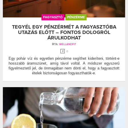
FAGYASZTÓ
PÉNZÉRME
TEGYÉL EGY PÉNZÉRMÉT A FAGYASZTÓBA
UTAZÁS ELŐTT – FONTOS DOLOGRÓL
ÁRULKODHAT
ÍRTA:
WELLANDFIT
0
Egy pohár víz és egyetlen pénzérme segíthet kideríteni, történt-e
hosszabb áramszünet, amíg távol voltál. A módszer egyszerű
figyelmeztető jel, de önmagában nem dönti el, hogy a fagyasztott
ételek biztonságosan fogyaszthatók-e.