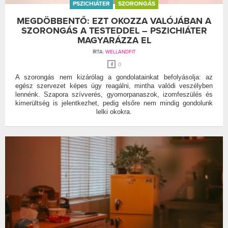
PSZICHIÁTER
SZORONGÁS
MEGDÖBBENTŐ: EZT OKOZZA VALÓJÁBAN A
SZORONGÁS A TESTEDDEL – PSZICHIÁTER
MAGYARÁZZA EL
ÍRTA:
WELLANDFIT
0
A szorongás nem kizárólag a gondolatainkat befolyásolja: az
egész szervezet képes úgy reagálni, mintha valódi veszélyben
lennénk. Szapora szívverés, gyomorpanaszok, izomfeszülés és
kimerültség is jelentkezhet, pedig elsőre nem mindig gondolunk
lelki okokra.