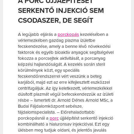
A PORC ÚJJÁÉPÍTÉSÉT
SERKENTŐ INJEKCIÓ SEM
CSODASZER, DE SEGÍT
A legújabb eljárás a
porckopás
kezelésében a
vérlemezkében gazdag plazma ízületbe
fecskendezése, amely a benne lévő növekedési
faktorok és egyéb bioaktív anyagok segítségével
fokozza a porcsejtek aktivitását, a porcanyag
képzési hajlandóságát. A kezelés során steril
körülmények közt, egy speciális
fecskendőrendszerrel vért veszünk a beteg
karjából, majd ezt az erre kifejlesztett eszközzel
centrifugáljuk. Az így keletkezett, vérlemezkékkel
dúsított plazmát végül befecskendezzük az ízületi
résbe – ismerteti dr. Arnold Dénes Arnold MSc, a
Budai Fájdalomközpont sebésze,
fájdalomspecialista. – Előrehaladottabb
porckopásnál a
porc
újjáépítést serkentő injekció
kombinálható a hialuronsav injekcióval. Ezt egy
ülésben meg tudjuk oldani, és jelentős javulás