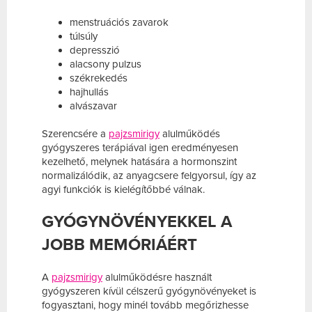
menstruációs zavarok
túlsúly
depresszió
alacsony pulzus
székrekedés
hajhullás
alvászavar
Szerencsére a
pajzsmirigy
alulműködés
gyógyszeres terápiával igen eredményesen
kezelhető, melynek hatására a hormonszint
normalizálódik, az anyagcsere felgyorsul, így az
agyi funkciók is kielégítőbbé válnak.
GYÓGYNÖVÉNYEKKEL A
JOBB MEMÓRIÁÉRT
A
pajzsmirigy
alulműködésre használt
gyógyszeren kívül célszerű gyógynövényeket is
fogyasztani, hogy minél tovább megőrizhesse