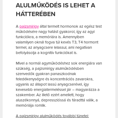
ALULMŰKÖDÉS IS LEHET A
HÁTTERÉBEN
A
pajzsmirigy
által termelt hormonok az egész test
működésére nagy hatást gyakorol, így az agyi
funkciókra, a memóriára is. Amennyiben
valamilyen oknál fogva túl kevés T3, T4 hormont
termel, az anyagcsere lelassul, ami negatívan
befolyásolja a kognitív funkciókat is.
Mivel a normál agyműködéshez sok energiára van
szükség, a pajzsmirigy alulműködésben
szenvedők gyakran panaszkodnak
feledékenységre és koncentrációs zavarokra,
ugyanis az állapot lassú anyagcserével, így
kevesebb energiatermeléssel jár – magyarázza a
szakember. Az illető ezért amellett, hogy
aluszékonnyá, depresszióssá és fáradttá válik, a
memóriája romlik.
A pajzsmirigy alulműködés további tünetei: