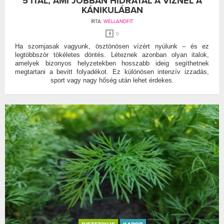
5 ITAL, AMI JOBBAN HIDRATÁL A VÍZNÉL A
KÁNIKULÁBAN
ÍRTA:
WELLANDFIT
0
Ha szomjasak vagyunk, ösztönösen vízért nyúlunk – és ez
legtöbbször tökéletes döntés. Léteznek azonban olyan italok,
amelyek bizonyos helyzetekben hosszabb ideig segíthetnek
megtartani a bevitt folyadékot. Ez különösen intenzív izzadás,
sport vagy nagy hőség után lehet érdekes.