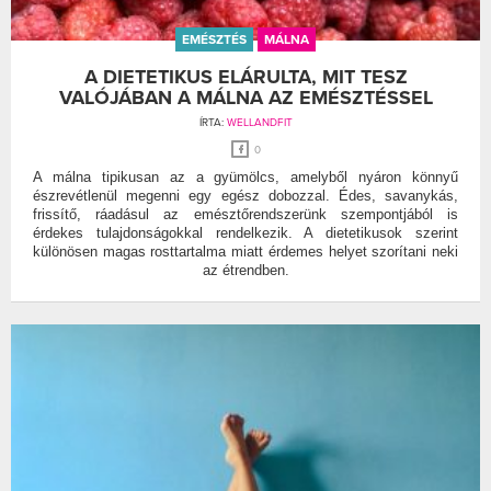
EMÉSZTÉS
MÁLNA
A DIETETIKUS ELÁRULTA, MIT TESZ
VALÓJÁBAN A MÁLNA AZ EMÉSZTÉSSEL
ÍRTA:
WELLANDFIT
0
A málna tipikusan az a gyümölcs, amelyből nyáron könnyű
észrevétlenül megenni egy egész dobozzal. Édes, savanykás,
frissítő, ráadásul az emésztőrendszerünk szempontjából is
érdekes tulajdonságokkal rendelkezik. A dietetikusok szerint
különösen magas rosttartalma miatt érdemes helyet szorítani neki
az étrendben.