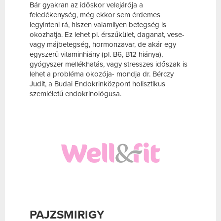
Bár gyakran az időskor velejárója a
feledékenység, még ekkor sem érdemes
legyinteni rá, hiszen valamilyen betegség is
okozhatja. Ez lehet pl. érszűkület, daganat, vese-
vagy májbetegség, hormonzavar, de akár egy
egyszerű vitaminhiány (pl. B6, B12 hiánya),
gyógyszer mellékhatás, vagy stresszes időszak is
lehet a probléma okozója- mondja dr. Bérczy
Judit, a Budai Endokrinközpont holisztikus
szemléletű endokrinológusa.
PAJZSMIRIGY