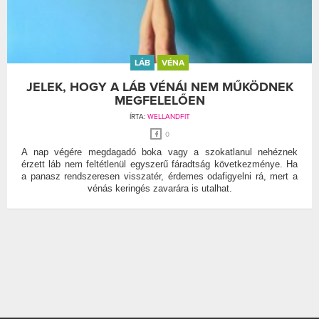
LÁB
VÉNA
JELEK, HOGY A LÁB VÉNÁI NEM MŰKÖDNEK
MEGFELELŐEN
ÍRTA:
WELLANDFIT
0
A nap végére megdagadó boka vagy a szokatlanul nehéznek
érzett láb nem feltétlenül egyszerű fáradtság következménye. Ha
a panasz rendszeresen visszatér, érdemes odafigyelni rá, mert a
vénás keringés zavarára is utalhat.