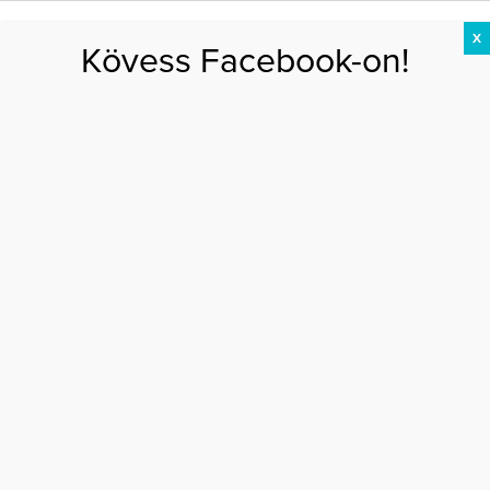
X
Kövess Facebook-on!
DIÉTA
FOGYÁS
EDZÉS
ZSÍRÉGETÉS
KEREKFENÉK
HASIZOM
FEHÉRJE
Főoldal
>
EGÉSZSÉG
>
Feledékenység? A pajzsmirigy lehet a hibás!
FELEDÉKENYSÉG? A PAJZSMIRIGY LEHET A