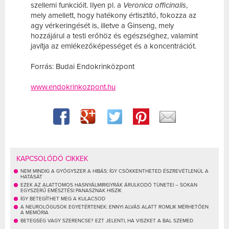
szellemi funkcióit. Ilyen pl. a
Veronica officinalis
,
mely amellett, hogy hatékony értisztító, fokozza az
agy vérkeringését is, illetve a Ginseng, mely
hozzájárul a testi erőhöz és egészséghez, valamint
javítja az emlékezőképességet és a koncentrációt.
Forrás: Budai Endokrinközpont
www.endokrinkozpont.hu
KAPCSOLÓDÓ CIKKEK
NEM MINDIG A GYÓGYSZER A HIBÁS: ÍGY CSÖKKENTHETED ÉSZREVÉTLENÜL A
HATÁSÁT
EZEK AZ ALATTOMOS HASNYÁLMIRIGYRÁK ÁRULKODÓ TÜNETEI – SOKAN
EGYSZERŰ EMÉSZTÉSI PANASZNAK HISZIK
ÍGY BETEGÍTHET MEG A KULACSOD
A NEUROLÓGUSOK EGYETÉRTENEK: ENNYI ALVÁS ALATT ROMLIK MÉRHETŐEN
A MEMÓRIA
BETEGSÉG VAGY SZERENCSE? EZT JELENTI, HA VISZKET A BAL SZEMED