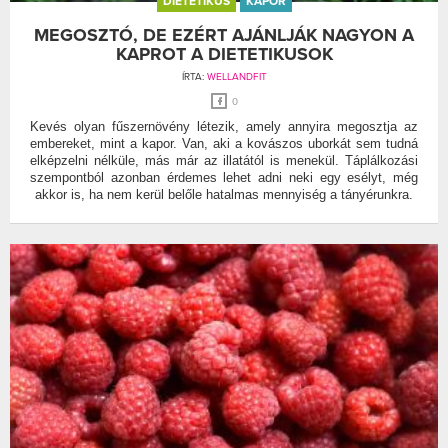
DIETETIKUS
KAPOR
MEGOSZTÓ, DE EZÉRT AJÁNLJÁK NAGYON A
KAPROT A DIETETIKUSOK
ÍRTA:
WELLANDFIT
0
Kevés olyan fűszernövény létezik, amely annyira megosztja az
embereket, mint a kapor. Van, aki a kovászos uborkát sem tudná
elképzelni nélküle, más már az illatától is menekül. Táplálkozási
szempontból azonban érdemes lehet adni neki egy esélyt, még
akkor is, ha nem kerül belőle hatalmas mennyiség a tányérunkra.