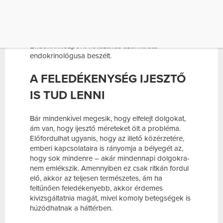
diagnosztizálna magának, érdemes megnézetni
pajzsmirigye
működését, mivel meglehet, hogy a
túl kevés pajzsmirigy hormon okozza a panaszt. A
témában dr. Bérczy Judit, a Budai
Endokrinközpont holisztikus szemléletű
endokrinológusa beszélt.
A FELEDÉKENYSÉG IJESZTŐ
IS TUD LENNI
Bár mindenkivel megesik, hogy elfelejt dolgokat,
ám van, hogy ijesztő méreteket ölt a probléma.
Előfordulhat ugyanis, hogy az illető közérzetére,
emberi kapcsolataira is rányomja a bélyegét az,
hogy sok mindenre – akár mindennapi dolgokra-
nem emlékszik. Amennyiben ez csak ritkán fordul
elő, akkor az teljesen természetes, ám ha
feltűnően feledékenyebb, akkor érdemes
kivizsgáltatnia magát, mivel komoly betegségek is
húzódhatnak a háttérben.