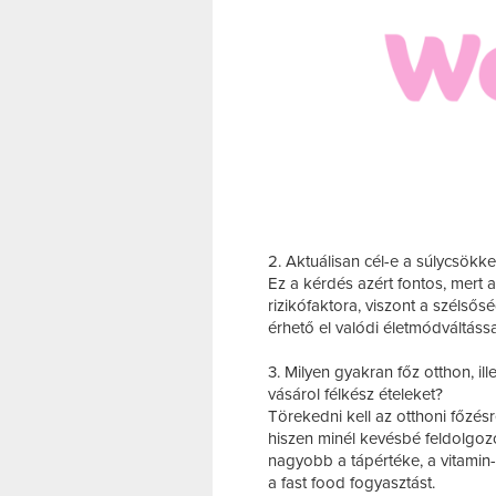
2. Aktuálisan cél-e a súlycsökk
Ez a kérdés azért fontos, mer
rizikófaktora, viszont a szélső
érhető el valódi életmódváltáss
3. Milyen gyakran főz otthon, il
vásárol félkész ételeket?
Törekedni kell az otthoni főzésr
hiszen minél kevésbé feldolgozo
nagyobb a tápértéke, a vitamin-
a fast food fogyasztást.