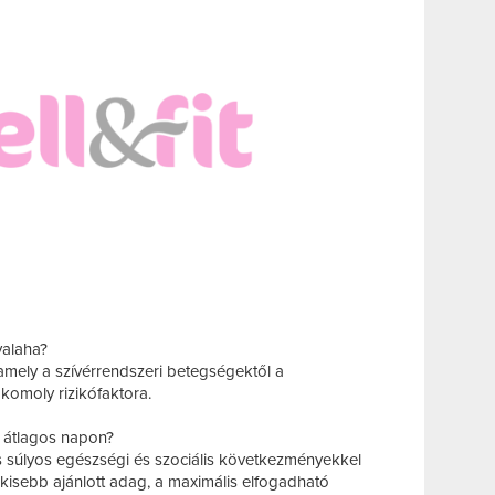
valaha?
amely a szívérrendszeri betegségektől a
komoly rizikófaktora.
y átlagos napon?
 súlyos egészségi és szociális következményekkel
egkisebb ajánlott adag, a maximális elfogadható