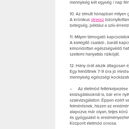
mennyiség két egység / nap fér
10. Az elmúlt hónapban milyen g
A krónikus
stressz
bizonyította
betegség, például a szív-érren
11. Milyen támogató kapcsolato
A kielégítő családi-, baráti ka
kimondottan egészségvédő hatás
szellemi hanyatlás rizikóját.
12. Hány órát alszik átlagosan é
Egy felnőttnek 7-9 óra jó minő
mennyiség egészségi kockázato
–
Az életmód feltérképezése 
kivizsgálásoknál is, bár erre ny
szakvizsgálaton. Éppen ezért va
felmérésnek, hiszen az eredmén
alapozva már olyan, teljes körű
és gyógyulást is eredményezhet 
Központ életmód orvosa.