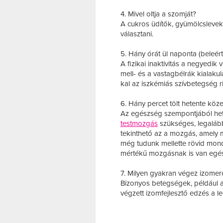
4. Mivel oltja a szomját?
A cukros üdítők, gyümölcslevek h
választani.
5. Hány órát ül naponta (beleér
A fizikai inaktivitás a negyedik 
mell- és a vastagbélrák kialak
kal az iszkémiás szívbetegség r
6. Hány percet tölt hetente kö
Az egészség szempontjából heti
testmozgás
szükséges, legalább
tekinthető az a mozgás, amely 
még tudunk mellette rövid mon
mértékű mozgásnak is van egé
7. Milyen gyakran végez izomer
Bizonyos betegségek, például a 
végzett izomfejlesztő edzés a 