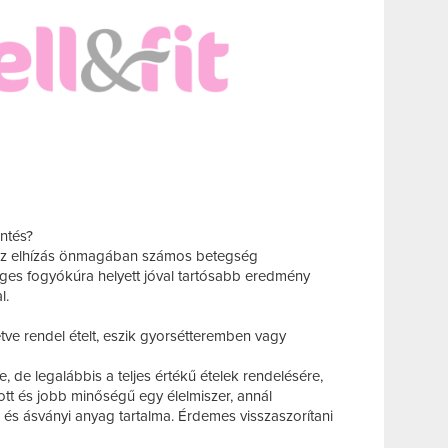
entés?
t az elhízás önmagában számos betegség
séges fogyókúra helyett jóval tartósabb eredmény
al.
letve rendel ételt, eszik gyorsétteremben vagy
e, de legalábbis a teljes értékű ételek rendelésére,
tt és jobb minőségű egy élelmiszer, annál
 és ásványi anyag tartalma. Érdemes visszaszorítani