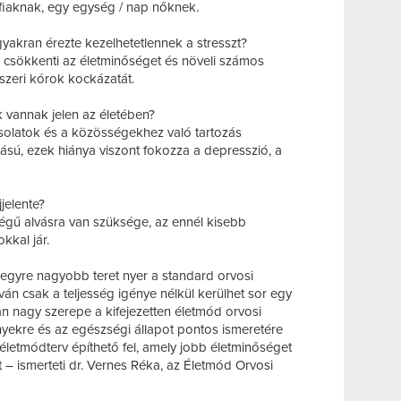
fiaknak, egy egység / nap nőknek.
yakran érezte kezelhetetlennek a stresszt?
n csökkenti az életminőséget és növeli számos
dszeri kórok kockázatát.
k vannak jelen az életében?
pcsolatok és a közösségekhez való tartozás
ú, ezek hiánya viszont fokozza a depresszió, a
jjelente?
ségű alvásra van szüksége, az ennél kisebb
kkal jár.
egyre nagyobb teret nyer a standard orvosi
ilván csak a teljesség igénye nélkül kerülhet sor egy
n nagy szerepe a kifejezetten életmód orvosi
yekre és az egészségi állapot pontos ismeretére
 életmódterv építhető fel, amely jobb életminőséget
– ismerteti dr. Vernes Réka, az Életmód Orvosi