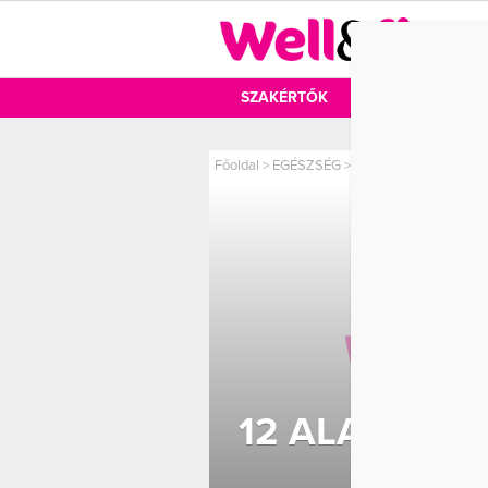
DIÉTA
SZAKÉRTŐK
DIÉTA
MOZ
Főoldal
>
EGÉSZSÉG
>
12 alapvető kérdés – 
12 ALAPVETŐ
AZ É