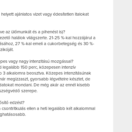
elyett ajánlatos vizet vagy édesítetlen italokat
tve az ülőmunkát és a pihenést is)?
vezető halálok világszerte. 21-25 %-kal hozzájárul a
ulásához, 27 %-kal emeli a cukorbetegség és 30 %-
izikóját.
zepes vagy nagy intenzitású mozgással?
 legalább 150 perc, közepesen intenzív
 3 alkalomra beosztva. Közepes intenzitásúnak
már megizzaszt, gyorsabb légvételre késztet, de
datokat mondani. De még akár az ennél kisebb
szségvédő szerepe.
ősítő edzést?
csontritkulás ellen a heti legalább két alkalommal
leghatásosabb.