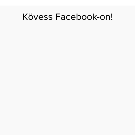
FOGYÁS
EDZÉS
ZSÍRÉGETÉS
KEREKFENÉK
HASIZOM
FEHÉRJE
SZÉNHID
Kövess Facebook-on!
GÁS
EGÉSZSÉG
ÉTRENDEK
SZÉPSÉG
AKTUÁLIS
teszteld az életmódodat!
 KÉRDÉS – TESZTELD
LETMÓDODAT!