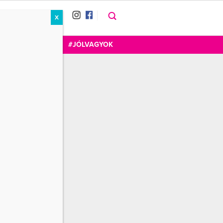
X
RÁT
CUKOR
FOGADOM
#JÓLVAGYOK