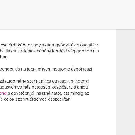
kozás, a stresszkezelés – gyógyszerekkel
 van számos, életmóddal összefüggő betegségben.
NTOSABB KÉRDÉS AZ
L
ése érdekében vagy akár a gyógyulás elősegítése
dváltásra, érdemes néhány kérdést végiggondolnia
tban.
étrendet, és ha igen, milyen megfontolásból teszi
zástudomány szerint nincs egyetlen, mindenki
magasvérnyomás betegség kezelésére ajánlott
rend
alapvetően jól használható), azt mindig az
és célok szerint érdemes összeállítani.