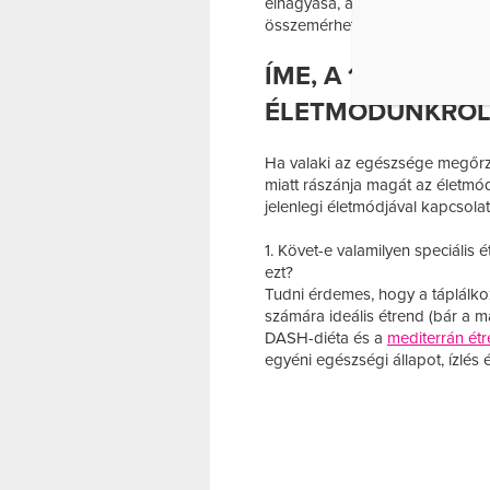
elhagyása, a
mozgás
, a táplál
összemérhető gyógyító hatása
ÍME, A 12 LEGFO
ÉLETMÓDUNKRÓ
Ha valaki az egészsége megőrz
miatt rászánja magát az életmó
jelenlegi életmódjával kapcsola
1. Követ-e valamilyen speciális 
ezt?
Tudni érdemes, hogy a táplálko
számára ideális étrend (bár a 
DASH-diéta és a
mediterrán ét
egyéni egészségi állapot, ízlés 