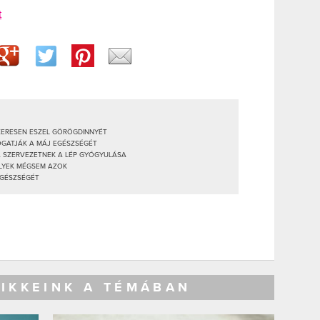
t
SZERESEN ESZEL GÖRÖGDINNYÉT
OGATJÁK A MÁJ EGÉSZSÉGÉT
 A SZERVEZETNEK A LÉP GYÓGYULÁSA
ELYEK MÉGSEM AZOK
EGÉSZSÉGÉT
CIKKEINK A TÉMÁBAN