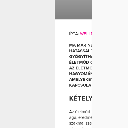
EGÉSZSÉG
ÉLETMÓD ORVO
ÍRTA:
WELLNESSCAFE
MA MÁR NEM KÉTSÉGES, HO
HATÁSSAL VAN AZ EGÉSZSÉ
GYÓGYÍTHAT IS. DR. VERNE
ÉLETMÓD ORVOSA SZERINT É
AZ ÉLETMÓD ORVOSLÁSBAN
HAGYOMÁNYOS ORVOSI FELM
AMELYEKET VÉGIG KELL G
KAPCSOLATBAN.
KÉTELY NINCS – 
Az életmód orvoslás a bizonyít
ága, eredményei azonban olya
szakmai szervezet kijelentette