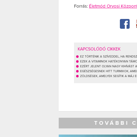
Forrás:
Életmód Orvosi Közpon
KAPCSOLÓDÓ CIKKEK
EZ TÖRTÉNIK A SZÍVEDDEL, HA REND
EZEK A VITAMINOK HATÉKONYAN TÁM
EZÉRT JELENT OLYAN NAGY KIHÍVÁST
EGÉSZSÉGESNEK HITT TURMIXOK, AM
ZÖLDSÉGEK, AMELYEK SEGÍTIK A MÁJ 
TOVÁBBI 