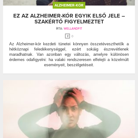
ALZHEIMER-KÓR
EZ AZ ALZHEIMER-KÓR EGYIK ELSŐ JELE –
SZAKÉRTŐ FIGYELMEZTET
ÍRTA:
WELLANDFIT
0
Az Alzheimer-kór kezdeti tünetei könnyen összetéveszthetők a
hétköznapi feledékenységgel, ezért sokáig észrevétlenek
maradhatnak. Van azonban egy változás, amelyre különösen
érdemes odafigyelni: ha valaki rendszeresen elfelejti a közelmúlt
eseményeit, beszélgetéseit.