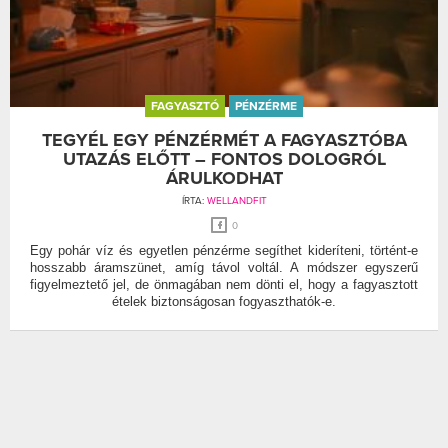
FAGYASZTÓ
PÉNZÉRME
TEGYÉL EGY PÉNZÉRMÉT A FAGYASZTÓBA
UTAZÁS ELŐTT – FONTOS DOLOGRÓL
ÁRULKODHAT
ÍRTA:
WELLANDFIT
0
Egy pohár víz és egyetlen pénzérme segíthet kideríteni, történt-e
hosszabb áramszünet, amíg távol voltál. A módszer egyszerű
figyelmeztető jel, de önmagában nem dönti el, hogy a fagyasztott
ételek biztonságosan fogyaszthatók-e.