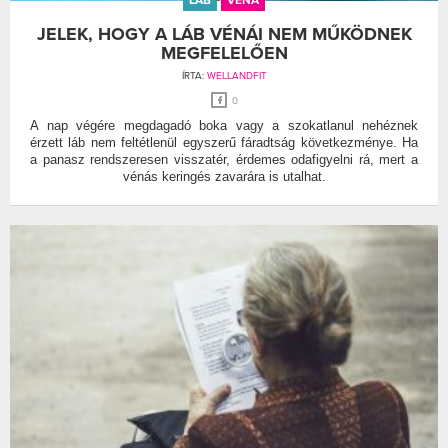
JELEK, HOGY A LÁB VÉNÁI NEM MŰKÖDNEK
MEGFELELŐEN
ÍRTA:
WELLANDFIT
0
A nap végére megdagadó boka vagy a szokatlanul nehéznek
érzett láb nem feltétlenül egyszerű fáradtság következménye. Ha
a panasz rendszeresen visszatér, érdemes odafigyelni rá, mert a
vénás keringés zavarára is utalhat.