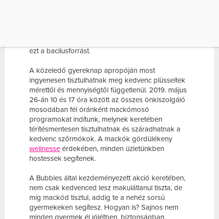
atkák akár
allergiát
is okozhatnak. A gyermekek
pedig éppen ezekkel a szőrmókokkal alszanak,
játszanak és gyakran még szájukba is veszik
kedvenceiket. Éppen ezért érdemes időről időre
megtisztítanunk kedvenc mackójukat és kiiktatni
ezt a bacilusforrást.
A közeledő gyereknap apropóján most
ingyenesen tisztulhatnak meg kedvenc plüsseitek
mérettől és mennyiségtől függetlenül. 2019. május
26-án 10 és 17 óra között az összes önkiszolgáló
mosodában fél óránként mackómosó
programokat indítunk, melynek keretében
térítésmentesen tisztulhatnak és száradhatnak a
kedvenc szőrmókok. A mackók gördülékeny
wellnesse
érdekében, minden üzletünkben
hostessek segítenek.
A Bubbles által kezdeményezett akció keretében,
nem csak kedvenced lesz makulátlanul tiszta, de
míg mackód tisztul, addig te a nehéz sorsú
gyermekeken segítesz. Hogyan is? Sajnos nem
minden gyermek él jólétben, biztonságban,