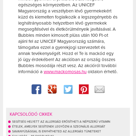
egészséges környezetben. Az UNICEF
Magyarország a veszélyben lévő gyermekekért
küzd és kiemelten foglalkozik a legszegényebb és
leghátrányosabb helyzetben lévő gyermekek
megsegítésével és életkörülményeik javításával. A
Bubbles minden kimosott plüss után 100 Ft-ot
ajánl fel az UNICEF Magyarország számára,
támogatva ezzel a gyerekjogi szervezetet és
annak tevékenységét. Hozd el Te is mackód egy
jó ügy érdekében! Az akcióban az ország összes
Bubbles mosodája részt vesz. Az akcióról további
információ a
www.mackomosas.hu
oldalon érhető.
KAPCSOLÓDÓ CIKKEK
SEGÍTSÉG HELYETT AZ ALLERGIÁD ERŐSÍTHETI A NÉPSZERŰ VITAMIN
ÉTELEK, AMELYEK SEGÍTENEK LEGYŐZNI A SZEONÁLIS ALLERGIÁT
SAVANYÚSÁGGAL IS ENYHÍTHETED AZ ALLERGIÁS TÜNETEKET