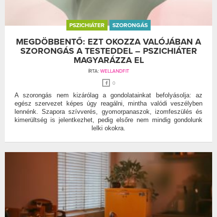
PSZICHIÁTER
SZORONGÁS
MEGDÖBBENTŐ: EZT OKOZZA VALÓJÁBAN A
SZORONGÁS A TESTEDDEL – PSZICHIÁTER
MAGYARÁZZA EL
ÍRTA:
WELLANDFIT
0
A szorongás nem kizárólag a gondolatainkat befolyásolja: az
egész szervezet képes úgy reagálni, mintha valódi veszélyben
lennénk. Szapora szívverés, gyomorpanaszok, izomfeszülés és
kimerültség is jelentkezhet, pedig elsőre nem mindig gondolunk
lelki okokra.