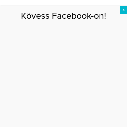
X
Kövess Facebook-on!
DIÉTA
FOGYÁS
EDZÉS
ZSÍRÉGETÉS
KEREKFENÉK
HASIZOM
FEHÉRJE
Főoldal
>
EGÉSZSÉG
>
Allergiát okozhatnak a plüssök?
ALLERGIÁT OKOZHATNAK A PLÜSSÖK?