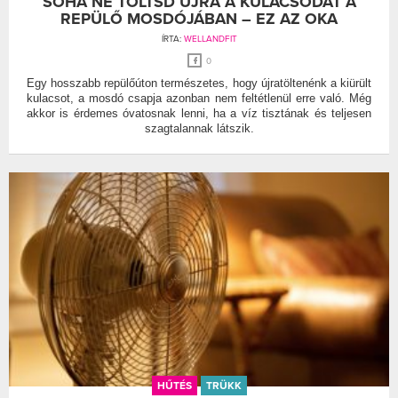
SOHA NE TÖLTSD ÚJRA A KULACSODAT A
REPÜLŐ MOSDÓJÁBAN – EZ AZ OKA
ÍRTA:
WELLANDFIT
0
Egy hosszabb repülőúton természetes, hogy újratöltenénk a kiürült
kulacsot, a mosdó csapja azonban nem feltétlenül erre való. Még
akkor is érdemes óvatosnak lenni, ha a víz tisztának és teljesen
szagtalannak látszik.
HŰTÉS
TRÜKK