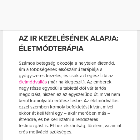
ÉLETVITELHEZ? A VÁLASZT DR. KOPPÁNY
VIKTÓRIÁTÓL, A BUDAI ENDOKRINKÖZPONT
PCOS ÉS INZULINREZISZTENCIA
SPECIALISTÁJÁTÓL TUDTUK MEG.
AZ IR KEZELÉSÉNEK ALAPJA:
ÉLETMÓDTERÁPIA
Számos betegség okozója a helytelen életmód,
ám a többségének elsőszámú terápiája a
gyógyszeres kezelés, és csak azt egészíti ki az
életmódváltás
(már ha kiegészíti). Az emberek
nagy része egyedül a tablettáktól vár tartós
megoldást, hiszen ez az egyszerűbb út, mivel nem
kerül komolyabb erőfeszítésbe. Az életmódváltás
ezzel szemben komoly befektetést kíván, mivel
ekkor át kell térni egy – akár merőben más –
étrendre, és be kell iktatni a rendszeres
testmozgást is. Ehhez elszántság, türelem, valamint
erős motiváció szükséges.