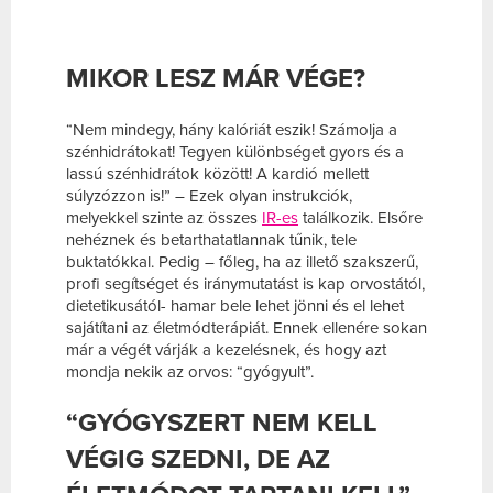
MIKOR LESZ MÁR VÉGE?
“Nem mindegy, hány kalóriát eszik! Számolja a
szénhidrátokat! Tegyen különbséget gyors és a
lassú szénhidrátok között! A kardió mellett
súlyzózzon is!” – Ezek olyan instrukciók,
melyekkel szinte az összes
IR-es
találkozik. Elsőre
nehéznek és betarthatatlannak tűnik, tele
buktatókkal. Pedig – főleg, ha az illető szakszerű,
profi segítséget és iránymutatást is kap orvostától,
dietetikusától- hamar bele lehet jönni és el lehet
sajátítani az életmódterápiát. Ennek ellenére sokan
már a végét várják a kezelésnek, és hogy azt
mondja nekik az orvos: “gyógyult”.
“GYÓGYSZERT NEM KELL
VÉGIG SZEDNI, DE AZ