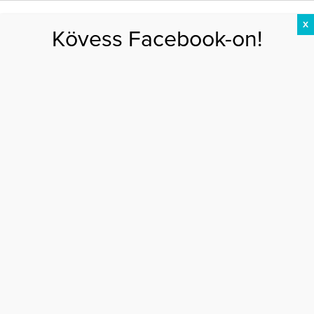
X
Kövess Facebook-on!
DIÉTA
FOGYÁS
EDZÉS
ZSÍRÉGETÉS
KEREKFENÉK
HASIZOM
FEHÉRJE
Főoldal
>
EGÉSZSÉG
>
IR – Mikor lesz már vége?
IR – MIKOR LESZ MÁR VÉGE?