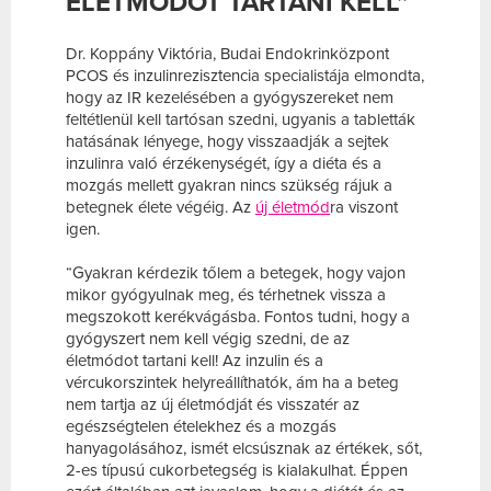
ÉLETMÓDOT TARTANI KELL”
Dr. Koppány Viktória, Budai Endokrinközpont
PCOS és inzulinrezisztencia specialistája elmondta,
hogy az IR kezelésében a gyógyszereket nem
feltétlenül kell tartósan szedni, ugyanis a tabletták
hatásának lényege, hogy visszaadják a sejtek
inzulinra való érzékenységét, így a diéta és a
mozgás mellett gyakran nincs szükség rájuk a
betegnek élete végéig. Az
új életmód
ra viszont
igen.
“Gyakran kérdezik tőlem a betegek, hogy vajon
mikor gyógyulnak meg, és térhetnek vissza a
megszokott kerékvágásba. Fontos tudni, hogy a
gyógyszert nem kell végig szedni, de az
életmódot tartani kell! Az inzulin és a
vércukorszintek helyreállíthatók, ám ha a beteg
nem tartja az új életmódját és visszatér az
egészségtelen ételekhez és a mozgás
hanyagolásához, ismét elcsúsznak az értékek, sőt,
2-es típusú cukorbetegség is kialakulhat. Éppen