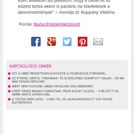
ezért általában azt javaslom, hogy a diétát és az
edzést tartsa akkor is paciens, ha tökéletesek a
laboreredmények” – mondja dr. Koppány Viktória.
Forrás:
Budai Endokrinközpont
KAPCSOLÓDÓ CIKKEK
EZT A HIBÁT RENGETEGEN ELKÖVETIK A FEHÉRJEDÚS ÉTRENDNÉL
AZ ÉTREND, AMITŐL “FINOMNAK” ÉS ELŐKELŐNEK SZÁMÍTOTT VALAKI – DE MA
MÁR SOKAN KERÜLNÉK
MIÉRT NEM FOGYUNK, HIÁBA FIGYELÜNK ODA MINDENRE?
EZÉRT ÉRZED MAGAD FÁRADTNAK, PEDIG ELEGET ALSZOL – 5 REJTETT OK,
AMIRE NEM IS GONDOLNÁL
A TESTED NEM LUSTA – CSAK TÚL JÓL ALKALMAZKODOTT EGY ROSSZ
ÉLETMÓDHOZ