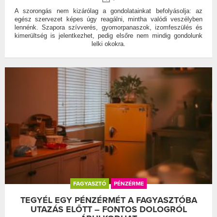
A szorongás nem kizárólag a gondolatainkat befolyásolja: az
egész szervezet képes úgy reagálni, mintha valódi veszélyben
lennénk. Szapora szívverés, gyomorpanaszok, izomfeszülés és
kimerültség is jelentkezhet, pedig elsőre nem mindig gondolunk
lelki okokra.
FAGYASZTÓ
PÉNZÉRME
TEGYÉL EGY PÉNZÉRMÉT A FAGYASZTÓBA
UTAZÁS ELŐTT – FONTOS DOLOGRÓL