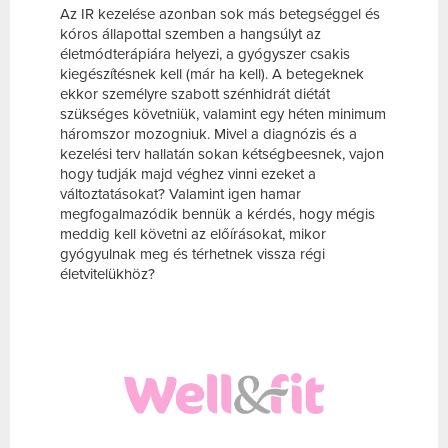
Az IR kezelése azonban sok más betegséggel és
kóros állapottal szemben a hangsúlyt az
életmódterápiára helyezi, a gyógyszer csakis
kiegészítésnek kell (már ha kell). A betegeknek
ekkor személyre szabott szénhidrát diétát
szükséges követniük, valamint egy héten minimum
háromszor mozogniuk. Mivel a diagnózis és a
kezelési terv hallatán sokan kétségbeesnek, vajon
hogy tudják majd véghez vinni ezeket a
változtatásokat? Valamint igen hamar
megfogalmazódik bennük a kérdés, hogy mégis
meddig kell követni az előírásokat, mikor
gyógyulnak meg és térhetnek vissza régi
életvitelükhöz?