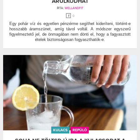
ÁRULKODHAT
ÍRTA:
WELLANDFIT
0
Egy pohár víz és egyetlen pénzérme segíthet kideríteni, történt-e
hosszabb áramszünet, amíg távol voltál. A módszer egyszerű
figyelmeztető jel, de önmagában nem dönti el, hogy a fagyasztott
ételek biztonságosan fogyaszthatók-e.
KULACS
REPÜLŐ