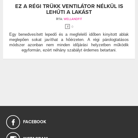
EZ A RÉGI TRÜKK VENTILÁTOR NÉLKÜL IS
LEHŰTI A LAKÁST
ÍRTA:
WELLANDFIT
0
Egy benedvesített lepedő és a megfelelő időben kinyitott ablak
meglepően sokat javíthat a hőérzeten. A régi párologtatásos
módszer azonban nem minden időjárási helyzetben működik
egyformán, ezért néhány szabályt érdemes betartani.
FACEBOOK