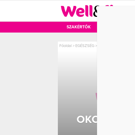
DIÉTA
SZAKÉRTŐK
DIÉTA
MOZ
Főoldal
>
EGÉSZSÉG
>
Okok, amiért az egyik
OKOK, AMI
NAG