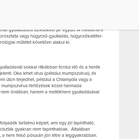
érésére és tárolására szolgál. A here és mellékhere
 egységet képeznek, ezért a fájdalmuk a beteg
hető. A fájdalom gyorsan alakul ki, általában erős,
dalom hereduzzanattal, tömöttséggel és a
tehát gyulladásos tünetekkel jár együtt. A mellékhere
prosztata vagy húgycső-gyulladás, húgycsőkatéter-
rológiai műtétet követően alakul ki.
ulladásnál sokkal ritkábban fordul elő és a herék
jelenti. Oka lehet vírus (például mumpszvírus), és
mi úton terjedhet, például a Chlamydia vagy a
i mumpszvírus-fertőzések közel harmada
an nem önállóan, hanem a mellékhere gyulladásával
folyadék tartalmú képlet, ami egy jól tapintható,
bb ciszták gyakran nem tapinthatóak. Általában
 a here felső pólusán jön létre a leggyakrabban.