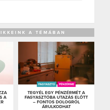
CIKKEINK A TÉMÁBAN
FAGYASZTÓ
PÉNZÉRME
ZZA
TEGYÉL EGY PÉNZÉRMÉT A
S A
FAGYASZTÓBA UTAZÁS ELŐTT
ER
– FONTOS DOLOGRÓL
ÁRULKODHAT