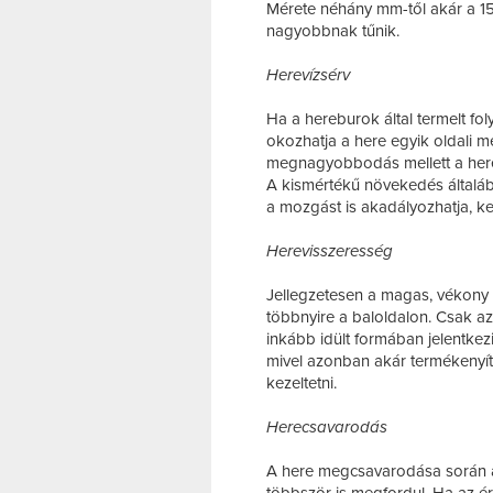
Mérete néhány mm-től akár a 15 c
nagyobbnak tűnik.
Herevízsérv
Ha a hereburok által termelt fo
okozhatja a here egyik oldali 
megnagyobbodás mellett a here 
A kismértékű növekedés általá
a mozgást is akadályozhatja, ke
Herevisszeresség
Jellegzetesen a magas, vékony fi
többnyire a baloldalon. Csak a
inkább idült formában jelentkezi
mivel azonban akár termékenyí
kezeltetni.
Herecsavarodás
A here megcsavarodása során a