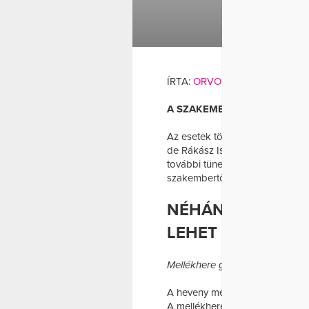
FÉRFI GONDOK
ÍRTA:
ORVOSI HÍRKÖZPONT
A SZAKEMBERTŐL ARRÓL MES
Az esetek többségében teljesen
de Rákász István, az Urológiai
további tünet, amely a méretkü
szakembertől arról mesélt, miko
NÉHÁNY OK, AMIÉ
LEHET
Mellékhere gyulladás (Epididymi
A heveny mellékhere gyulladás 
A mellékhere a here hátsó felsz