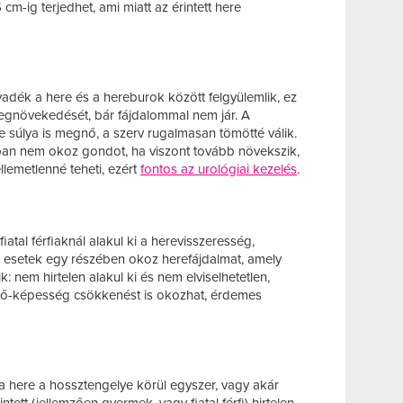
m-ig terjedhet, ami miatt az érintett here
lyadék a here és a hereburok között felgyülemlik, ez
megnövekedését, bár fájdalommal nem jár. A
súlya is megnő, a szerv rugalmasan tömötté válik.
ban nem okoz gondot, ha viszont tovább növekszik,
llemetlenné teheti, ezért
fontos az urológiai kezelés
.
atal férfiaknál alakul ki a herevisszeresség,
z esetek egy részében okoz herefájdalmat, amely
k: nem hirtelen alakul ki és nem elviselhetetlen,
tő-képesség csökkenést is okozhat, érdemes
 here a hossztengelye körül egyszer, vagy akár