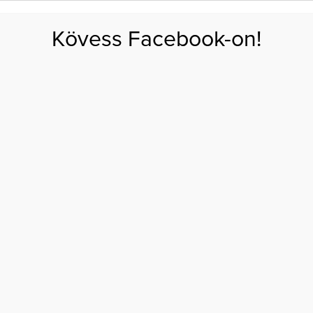
FOGYÁS
EDZÉS
ZSÍRÉGETÉS
KEREKFENÉK
HASIZOM
FEHÉRJE
SZÉNHID
Kövess Facebook-on!
GÁS
EGÉSZSÉG
ÉTRENDEK
SZÉPSÉG
AKTUÁLIS
 here nagyobb lehet
ÉRT AZ EGYIK HERE
YOBB LEHET