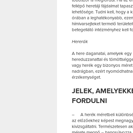
többször is megfordul. Ha az érin
fellépő heretáji fájdalmat tapas
lehetősége. Tudni kell, hogy a 
órában a leghatékonyabb, ezen t
hímivarsejteket termelő területe
betegellátó intézményhez kell fo
Hererák
A here daganatai, amelyek egy r
hereduzzanattal és tömöttségg
vagy herék egy bizonyos méret 
nadrágban, ezért nyomódhatnak
érzékenységet.
JELEK, AMELYEK
FORDULNI
–
A herék méretbeli különbsé
az előzőekhez képest megnag
kivizsgáltatni. Természetesen ak
mérete megnő – hangsúlyozza dr