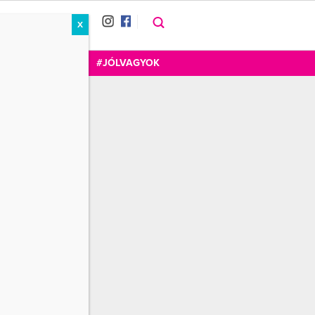
X
RÁT
CUKOR
FOGADOM
#JÓLVAGYOK