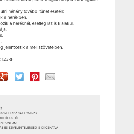
dulni néhány további tünet esetén:
ik a herékben.
ik a heréknél, esetleg láz is kialakul.
ája.
s.
.
 jelentkezik a mell szöveteiben.
ó: 123RF
E?
ATAGYULLADÁSRA UTALNAK
UROLÓGUSTÓL
EN FONTOS!
ÁS ÉS SZÍVELÉGTELENSÉG IS OKOZHATJA