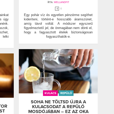
ÍRTA:
WELLANDFIT
0
ainkat
Egy pohár víz és egyetlen pénzérme segíthet
es úgy
kideríteni, történt-e hosszabb áramszünet,
nnénk.
amíg távol voltál. A módszer egyszerű
szok,
figyelmeztető jel, de önmagában nem dönti el,
ezhet,
hogy a fagyasztott ételek biztonságosan
lelki
fogyaszthatók-e.
KULACS
REPÜLŐ
SOHA NE TÖLTSD ÚJRA A
TOR
KULACSODAT A REPÜLŐ
ST
MOSDÓJÁBAN – EZ AZ OKA