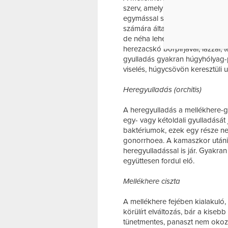
szerv, amely a spermium sejtek 
egymással szorosan összefüggő
számára általában nem elkülönít
de néha lehet enyhébb is. A fáj
herezacskó bőrpírjával, lázzal, 
gyulladás gyakran húgyhólyag-
viselés, húgycsövön keresztüli u
Heregyulladás (orchitis)
A heregyulladás a mellékhere-gy
egy- vagy kétoldali gyulladását 
baktériumok, ezek egy része ne
gonorrhoea. A kamaszkor után
heregyulladással is jár. Gyakr
együttesen fordul elő.
Mellékhere ciszta
A mellékhere fejében kialakuló, 
körülírt elváltozás, bár a kise
tünetmentes, panaszt nem okoz,