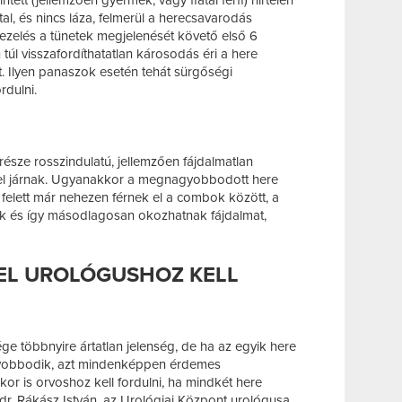
tett (jellemzően gyermek, vagy fiatal férfi) hirtelen
ztal, és nincs láza, felmerül a herecsavarodás
kezelés a tünetek megjelenését követő első 6
úl visszafordíthatatlan károsodás éri a here
it. Ilyen panaszok esetén tehát sürgőségi
rdulni.
észe rosszindulatú, jellemzően fájdalmatlan
el járnak. Ugyanakkor a megnagyobbodott here
felett már nehezen férnek el a combok között, a
 és így másodlagosan okozhatnak fájdalmat,
KEL UROLÓGUSHOZ KELL
ge többnyire ártatlan jelenség, de ha az egyik here
yobbodik, azt mindenképpen érdemes
kor is orvoshoz kell fordulni, ha mindkét here
. Rákász István, az Urológiai Központ urológusa.