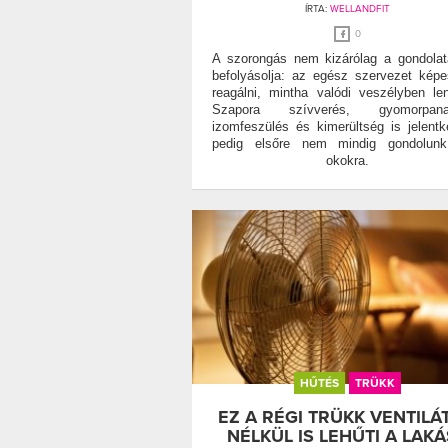
ÍRTA:
WELLANDFIT
0
A szorongás nem kizárólag a gondolat
befolyásolja: az egész szervezet kép
reagálni, mintha valódi veszélyben le
Szapora szívverés, gyomorpana
izomfeszülés és kimerültség is jelentk
pedig elsőre nem mindig gondolunk 
okokra.
HŰTÉS
TRÜKK
EZ A RÉGI TRÜKK VENTILÁ
NÉLKÜL IS LEHŰTI A LAKÁ