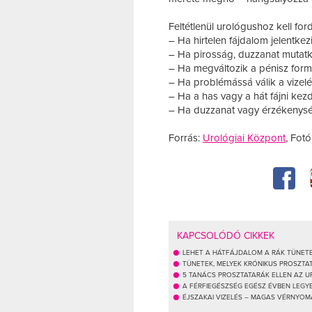
Feltétlenül urológushoz kell for
– Ha hirtelen fájdalom jelentkez
– Ha pirosság, duzzanat mutatkoz
– Ha megváltozik a pénisz form
– Ha problémássá válik a vizelé
– Ha a has vagy a hát fájni kezd
– Ha duzzanat vagy érzékenység
Forrás:
Urológiai Központ
, Fot
KAPCSOLÓDÓ CIKKEK
LEHET A HÁTFÁJDALOM A RÁK TÜNET
TÜNETEK, MELYEK KRÓNIKUS PROSZT
5 TANÁCS PROSZTATARÁK ELLEN AZ 
A FÉRFIEGÉSZSÉG EGÉSZ ÉVBEN LEGY
ÉJSZAKAI VIZELÉS – MAGAS VÉRNYOM