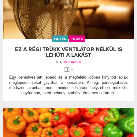
HŰTÉS
TRÜKK
EZ A RÉGI TRÜKK VENTILÁTOR NÉLKÜL IS
LEHŰTI A LAKÁST
ÍRTA:
WELLANDFIT
0
Egy benedvesített lepedő és a megfelelő időben kinyitott ablak
meglepően sokat javíthat a hőérzeten. A régi párologtatásos
módszer azonban nem minden időjárási helyzetben működik
egyformán, ezért néhány szabályt érdemes betartani.