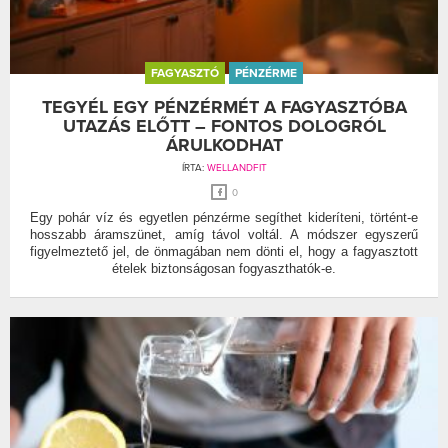
FAGYASZTÓ
PÉNZÉRME
TEGYÉL EGY PÉNZÉRMÉT A FAGYASZTÓBA
UTAZÁS ELŐTT – FONTOS DOLOGRÓL
ÁRULKODHAT
ÍRTA:
WELLANDFIT
0
Egy pohár víz és egyetlen pénzérme segíthet kideríteni, történt-e
hosszabb áramszünet, amíg távol voltál. A módszer egyszerű
figyelmeztető jel, de önmagában nem dönti el, hogy a fagyasztott
ételek biztonságosan fogyaszthatók-e.