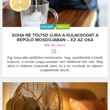
KULACS
REPÜLŐ
SOHA NE TÖLTSD ÚJRA A KULACSODAT A
REPÜLŐ MOSDÓJÁBAN – EZ AZ OKA
ÍRTA:
WELLANDFIT
0
Egy hosszabb repülőúton természetes, hogy újratöltenénk a kiürült
kulacsot, a mosdó csapja azonban nem feltétlenül erre való. Még
akkor is érdemes óvatosnak lenni, ha a víz tisztának és teljesen
szagtalannak látszik.