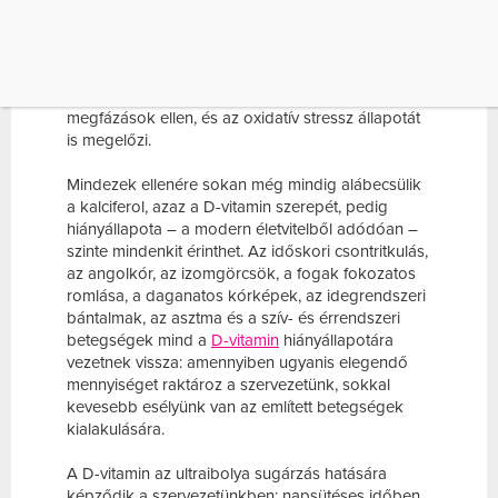
kutatók sikeresen bebizonyították, hogy a
D-
vitamin
nemcsak a csontképzést segíti, de az
immunaktivitást és a velünk született sejtek
funkcióját is fejleszti, sőt! Csökkenti a
gyulladásokat, megvéd az influenza és a
megfázások ellen, és az oxidatív stressz állapotát
is megelőzi.
Mindezek ellenére sokan még mindig alábecsülik
a kalciferol, azaz a D-vitamin szerepét, pedig
hiányállapota – a modern életvitelből adódóan –
szinte mindenkit érinthet. Az időskori csontritkulás,
az angolkór, az izomgörcsök, a fogak fokozatos
romlása, a daganatos kórképek, az idegrendszeri
bántalmak, az asztma és a szív- és érrendszeri
betegségek mind a
D-vitamin
hiányállapotára
vezetnek vissza: amennyiben ugyanis elegendő
mennyiséget raktároz a szervezetünk, sokkal
kevesebb esélyünk van az említett betegségek
kialakulására.
A D-vitamin az ultraibolya sugárzás hatására
képződik a szervezetünkben: napsütéses időben