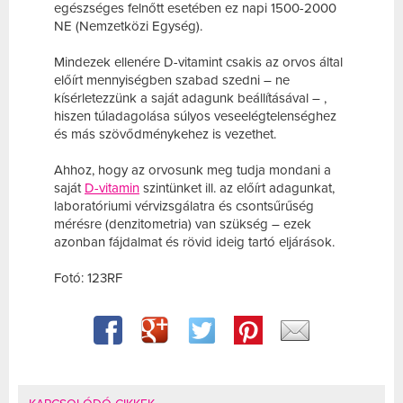
egészséges felnőtt esetében ez napi 1500-2000
NE (Nemzetközi Egység).
Mindezek ellenére D-vitamint csakis az orvos által
előírt mennyiségben szabad szedni – ne
kísérletezzünk a saját adagunk beállításával – ,
hiszen túladagolása súlyos veseelégtelenséghez
és más szövődménykehez is vezethet.
Ahhoz, hogy az orvosunk meg tudja mondani a
saját
D-vitamin
szintünket ill. az előírt adagunkat,
laboratóriumi vérvizsgálatra és csontsűrűség
mérésre (denzitometria) van szükség – ezek
azonban fájdalmat és rövid ideig tartó eljárások.
Fotó: 123RF