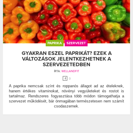
PAPRIKA
SZERVEZET
GYAKRAN ESZEL PAPRIKÁT? EZEK A
VÁLTOZÁSOK JELENTKEZHETNEK A
SZERVEZETEDBEN
ÍRTA:
WELLANDFIT
0
A paprika nemcsak színt és roppanós állagot ad az ételeknek,
hanem értékes vitaminokat, növényi vegyületeket és rostot is
tartalmaz. Rendszeres fogyasztása több módon támogathatja a
szervezet működését, bár önmagában természetesen nem számít
csodaszernek.