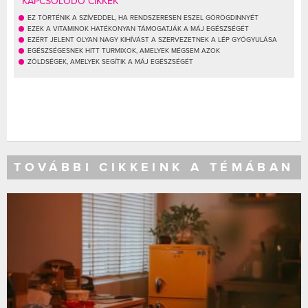
KAPCSOLÓDÓ CIKKEK
EZ TÖRTÉNIK A SZÍVEDDEL, HA RENDSZERESEN ESZEL GÖRÖGDINNYÉT
EZEK A VITAMINOK HATÉKONYAN TÁMOGATJÁK A MÁJ EGÉSZSÉGÉT
EZÉRT JELENT OLYAN NAGY KIHÍVÁST A SZERVEZETNEK A LÉP GYÓGYULÁSA
EGÉSZSÉGESNEK HITT TURMIXOK, AMELYEK MÉGSEM AZOK
ZÖLDSÉGEK, AMELYEK SEGÍTIK A MÁJ EGÉSZSÉGÉT
TOVÁBBI CIKKEINK A TÉMÁBAN