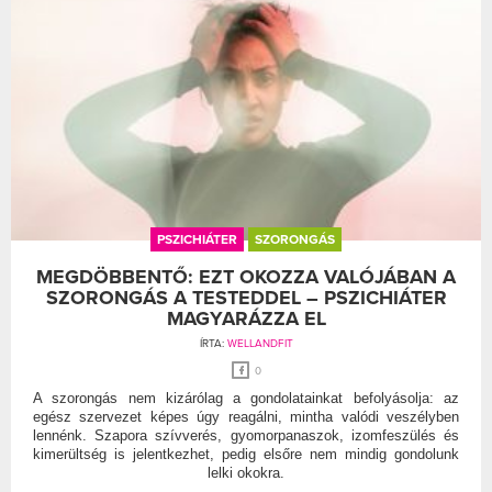
PSZICHIÁTER
SZORONGÁS
MEGDÖBBENTŐ: EZT OKOZZA VALÓJÁBAN A
SZORONGÁS A TESTEDDEL – PSZICHIÁTER
MAGYARÁZZA EL
ÍRTA:
WELLANDFIT
0
A szorongás nem kizárólag a gondolatainkat befolyásolja: az
egész szervezet képes úgy reagálni, mintha valódi veszélyben
lennénk. Szapora szívverés, gyomorpanaszok, izomfeszülés és
kimerültség is jelentkezhet, pedig elsőre nem mindig gondolunk
lelki okokra.