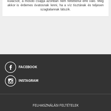
kulacsot, a mosdó csapja azonban nem feltétlenül erre való. Még
akkor is érdemes óvatosnak lenni, ha a víz tisztának és teljesen
szagtalannak látszik.
FACEBOOK
INSTAGRAM
FELHASZNÁLÁSI FELTÉTELEK