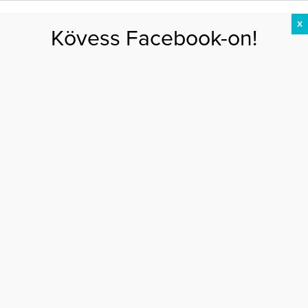
X
Kövess Facebook-on!
DIÉTA
FOGYÁS
EDZÉS
ZSÍRÉGETÉS
KEREKFENÉK
HASIZOM
FEHÉRJE
Főoldal
>
EGÉSZSÉG
>
7 különlegesség, amelyek erősítik az
immunrendszeredet