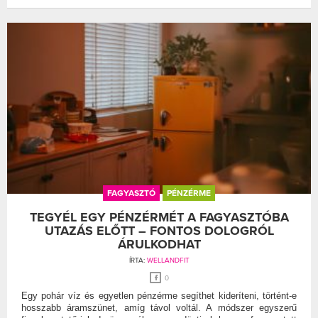
FAGYASZTÓ
PÉNZÉRME
TEGYÉL EGY PÉNZÉRMÉT A FAGYASZTÓBA
UTAZÁS ELŐTT – FONTOS DOLOGRÓL
ÁRULKODHAT
ÍRTA:
WELLANDFIT
0
Egy pohár víz és egyetlen pénzérme segíthet kideríteni, történt-e
hosszabb áramszünet, amíg távol voltál. A módszer egyszerű