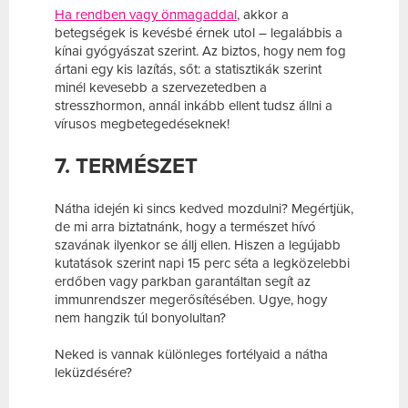
Ha rendben vagy önmagaddal
, akkor a
betegségek is kevésbé érnek utol – legalábbis a
kínai gyógyászat szerint. Az biztos, hogy nem fog
ártani egy kis lazítás, sőt: a statisztikák szerint
minél kevesebb a szervezetedben a
stresszhormon, annál inkább ellent tudsz állni a
vírusos megbetegedéseknek!
7. TERMÉSZET
Nátha idején ki sincs kedved mozdulni? Megértjük,
de mi arra biztatnánk, hogy a természet hívó
szavának ilyenkor se állj ellen. Hiszen a legújabb
kutatások szerint napi 15 perc séta a legközelebbi
erdőben vagy parkban garantáltan segít az
immunrendszer megerősítésében. Ugye, hogy
nem hangzik túl bonyolultan?
Neked is vannak különleges fortélyaid a nátha
leküzdésére?