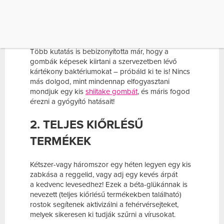
gyengélkedés ellen. Próbáld ki te is őket!
1. GOMBAFÉLÉK
Több kutatás is bebizonyította már, hogy a
gombák képesek kiirtani a szervezetben lévő
kártékony baktériumo
kat – próbáld ki te is! Nincs
más dolgod, mint mindennap elfogyasztani
mondjuk egy kis
shiitake gombát
, és máris fogod
érezni a gyógyító hatásait!
2. TELJES KIŐRLÉSŰ
TERMÉKEK
Kétszer-vagy háromszor egy héten legyen egy kis
zabkása a reggelid, vagy adj egy kevés árpát
a
kedvenc levesedhez! Ezek a béta-glükánnak is
nevezett (teljes kiőrlésű termékekben található)
rostok segítenek aktivizálni a fehérvérsejteket,
melyek sikeresen ki tudják szűrni a vírusokat.