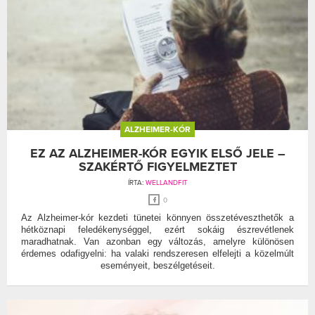
ALZHEIMER-KÓR
EZ AZ ALZHEIMER-KÓR EGYIK ELSŐ JELE –
SZAKÉRTŐ FIGYELMEZTET
ÍRTA:
WELLANDFIT
0
Az Alzheimer-kór kezdeti tünetei könnyen összetéveszthetők a
hétköznapi feledékenységgel, ezért sokáig észrevétlenek
maradhatnak. Van azonban egy változás, amelyre különösen
érdemes odafigyelni: ha valaki rendszeresen elfelejti a közelmúlt
eseményeit, beszélgetéseit.