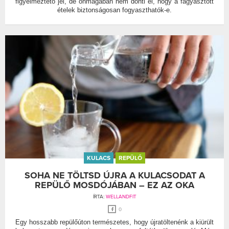
figyelmeztető jel, de önmagában nem dönti el, hogy a fagyasztott
ételek biztonságosan fogyaszthatók-e.
KULACS
REPÜLŐ
SOHA NE TÖLTSD ÚJRA A KULACSODAT A
REPÜLŐ MOSDÓJÁBAN – EZ AZ OKA
ÍRTA:
WELLANDFIT
0
Egy hosszabb repülőúton természetes, hogy újratöltenénk a kiürült