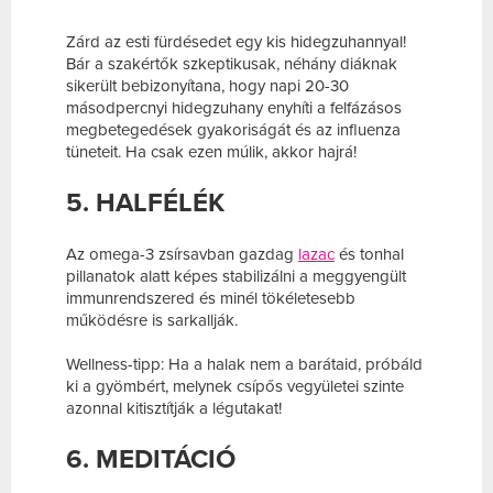
Zárd az esti fürdésedet egy kis hidegzuhannyal!
Bár a szakértők szkeptikusak, néhány diáknak
sikerült bebizonyítana, hogy napi 20-30
másodpercnyi hidegzuhany enyhíti a felfázásos
megbetegedések gyakoriságát és az influenza
tüneteit. Ha csak ezen múlik, akkor hajrá!
5. HALFÉLÉK
Az omega-3 zsírsavban gazdag
lazac
és tonhal
pillanatok alatt képes stabilizálni a meggyengült
immunrendszered és minél tökéletesebb
működésre is sarkallják.
Wellness-tipp: Ha a halak nem a barátaid, próbáld
ki a gyömbért, melynek csípős vegyületei szinte
azonnal kitisztítják a légutakat!
6. MEDITÁCIÓ