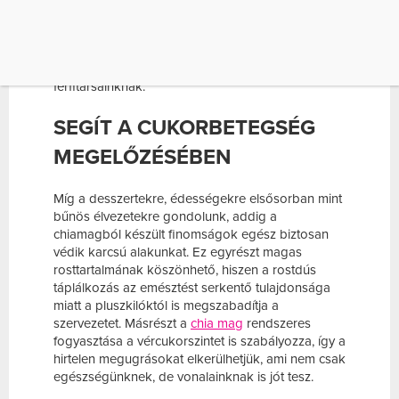
csontok egészségéhez járul hozzá, megerősíti
azokat, véd a csontritkulástól, amely többnyire
nőket érintő betegség, így sokkal többet kell
tennünk a megelőzés érdekében, mint
férfitársainknak.
SEGÍT A CUKORBETEGSÉG
MEGELŐZÉSÉBEN
Míg a desszertekre, édességekre elsősorban mint
bűnös élvezetekre gondolunk, addig a
chiamagból készült finomságok egész biztosan
védik karcsú alakunkat. Ez egyrészt magas
rosttartalmának köszönhető, hiszen a rostdús
táplálkozás az emésztést serkentő tulajdonsága
miatt a pluszkilóktól is megszabadítja a
szervezetet. Másrészt a
chia mag
rendszeres
fogyasztása a vércukorszintet is szabályozza, így a
hirtelen megugrásokat elkerülhetjük, ami nem csak
egészségünknek, de vonalainknak is jót tesz.