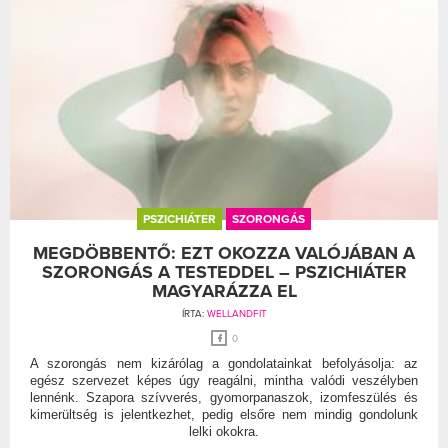
PSZICHIÁTER
SZORONGÁS
MEGDÖBBENTŐ: EZT OKOZZA VALÓJÁBAN A
SZORONGÁS A TESTEDDEL – PSZICHIÁTER
MAGYARÁZZA EL
ÍRTA:
WELLANDFIT
0
A szorongás nem kizárólag a gondolatainkat befolyásolja: az
egész szervezet képes úgy reagálni, mintha valódi veszélyben
lennénk. Szapora szívverés, gyomorpanaszok, izomfeszülés és
kimerültség is jelentkezhet, pedig elsőre nem mindig gondolunk
lelki okokra.