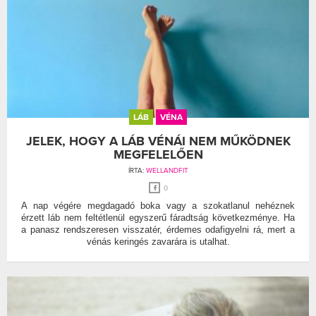
LÁB
VÉNA
JELEK, HOGY A LÁB VÉNÁI NEM MŰKÖDNEK
MEGFELELŐEN
ÍRTA:
WELLANDFIT
0
A nap végére megdagadó boka vagy a szokatlanul nehéznek
érzett láb nem feltétlenül egyszerű fáradtság következménye. Ha
a panasz rendszeresen visszatér, érdemes odafigyelni rá, mert a
vénás keringés zavarára is utalhat.