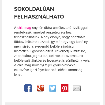
SOKOLDALÚAN
FELHASZNÁLHATÓ
A
chia mag
enyhén dióra emlékeztető ízvilággal
rendelkezik, amelyet rengeteg ételhez
felhasználhatunk. Nagy előnye, hogy beáztatva
többszörösére duzzad, így már egy-egy kanálnyi
mennyiség is elegendő belőle, ráadásul
hihetetlenül gyorsan eltelít. Keverhetjük müzlibe,
zabkásába, joghurtba, kefirbe, de szórhatunk
belőle salátáinkba és leveseket is sűríthetünk vele.
A chia mag növényi tejjel, gyümölcsökkel
elkészítve igazi ínycsiklandó, diétás finomság
lehet.