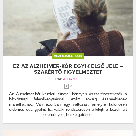
ALZHEIMER-KÓR
EZ AZ ALZHEIMER-KÓR EGYIK ELSŐ JELE –
SZAKÉRTŐ FIGYELMEZTET
ÍRTA:
WELLANDFIT
0
Az Alzheimer-kór kezdeti tünetei könnyen összetéveszthetők a
hétköznapi feledékenységgel, ezért sokáig észrevétlenek
maradhatnak. Van azonban egy változás, amelyre különösen
érdemes odafigyelni: ha valaki rendszeresen elfelejti a közelmúlt
eseményeit, beszélgetéseit.