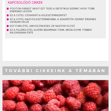
KAPCSOLÓDÓ CIKKEK
FOLYTON FÁRADT VAGY? EZT TEDD A DIETETIKUS SZERINT, HOGY TÖBB
ENERGIÁD LEGYEN
EZ A 3 ÉTEL CSÖKKENTI A KOLESZTERINSZINTET
EZ A 4 ÉTEL IGAZI KOLESZTERINBOMBA: A SZAKÉRTŐK SZERINT ÉRDEMES
VIGYÁZNI VELÜK
EGY FURA ÉTEL, AMI KÜLÖNLEGES, DE NAGYON OLCSÓ
EZ A FILLÉRES ÉTEL ELSŐRE BIZARRNAK TŰNIK, MÉGIS EGYRE TÖBBEN
RAJONGANAK ÉRTE
TOVÁBBI CIKKEINK A TÉMÁBAN