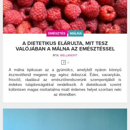
EMÉSZTÉS
MÁLNA
A DIETETIKUS ELÁRULTA, MIT TESZ
VALÓJÁBAN A MÁLNA AZ EMÉSZTÉSSEL
ÍRTA:
WELLANDFIT
0
A málna tipikusan az a gyümölcs, amelyből nyáron könnyű
észrevétlenül megenni egy egész dobozzal. Édes, savanykás,
frissítő, ráadásul az emésztőrendszerünk szempontjából is
érdekes tulajdonságokkal rendelkezik. A dietetikusok szerint
különösen magas rosttartalma miatt érdemes helyet szorítani neki
az étrendben.