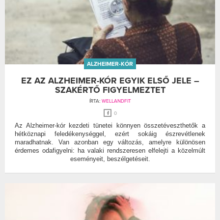
ALZHEIMER-KÓR
EZ AZ ALZHEIMER-KÓR EGYIK ELSŐ JELE –
SZAKÉRTŐ FIGYELMEZTET
ÍRTA:
WELLANDFIT
0
Az Alzheimer-kór kezdeti tünetei könnyen összetéveszthetők a
hétköznapi feledékenységgel, ezért sokáig észrevétlenek
maradhatnak. Van azonban egy változás, amelyre különösen
érdemes odafigyelni: ha valaki rendszeresen elfelejti a közelmúlt
eseményeit, beszélgetéseit.