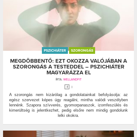
PSZICHIÁTER
SZORONGÁS
MEGDÖBBENTŐ: EZT OKOZZA VALÓJÁBAN A
SZORONGÁS A TESTEDDEL – PSZICHIÁTER
MAGYARÁZZA EL
ÍRTA:
WELLANDFIT
0
A szorongás nem kizárólag a gondolatainkat befolyásolja: az
egész szervezet képes úgy reagálni, mintha valódi veszélyben
lennénk. Szapora szívverés, gyomorpanaszok, izomfeszülés és
kimerültség is jelentkezhet, pedig elsőre nem mindig gondolunk
lelki okokra.