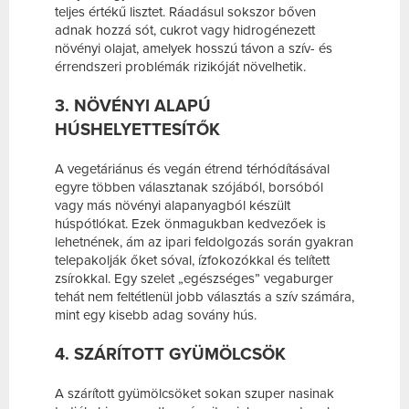
teljes értékű lisztet. Ráadásul sokszor bőven
adnak hozzá sót, cukrot vagy hidrogénezett
növényi olajat, amelyek hosszú távon a szív- és
érrendszeri problémák rizikóját növelhetik.
3. NÖVÉNYI ALAPÚ
HÚSHELYETTESÍTŐK
A vegetáriánus és vegán étrend térhódításával
egyre többen választanak szójából, borsóból
vagy más növényi alapanyagból készült
húspótlókat. Ezek önmagukban kedvezőek is
lehetnének, ám az ipari feldolgozás során gyakran
telepakolják őket sóval, ízfokozókkal és telített
zsírokkal. Egy szelet „egészséges” vegaburger
tehát nem feltétlenül jobb választás a szív számára,
mint egy kisebb adag sovány hús.
4. SZÁRÍTOTT GYÜMÖLCSÖK
A szárított gyümölcsöket sokan szuper nasinak