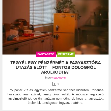
FAGYASZTÓ
PÉNZÉRME
TEGYÉL EGY PÉNZÉRMÉT A FAGYASZTÓBA
UTAZÁS ELŐTT – FONTOS DOLOGRÓL
ÁRULKODHAT
ÍRTA:
WELLANDFIT
0
Egy pohár víz és egyetlen pénzérme segíthet kideríteni, történt-e
hosszabb áramszünet, amíg távol voltál. A módszer egyszerű
figyelmeztető jel, de önmagában nem dönti el, hogy a fagyasztott
ételek biztonságosan fogyaszthatók-e.