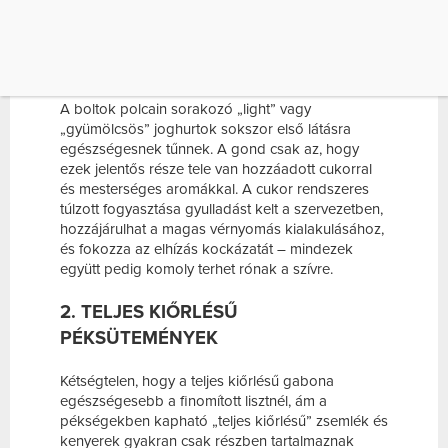
BEMUTATUNK ÖT ILYET, AMELYEKET NEM
ÁRT ÓVATOSAN KEZELNI.
1. GYÜMÖLCSJOGHURTOK
A boltok polcain sorakozó „light” vagy
„gyümölcsös” joghurtok sokszor első látásra
egészségesnek tűnnek. A gond csak az, hogy
ezek jelentős része tele van hozzáadott cukorral
és mesterséges aromákkal. A cukor rendszeres
túlzott fogyasztása gyulladást kelt a szervezetben,
hozzájárulhat a magas vérnyomás kialakulásához,
és fokozza az elhízás kockázatát – mindezek
együtt pedig komoly terhet rónak a szívre.
2. TELJES KIŐRLÉSŰ
PÉKSÜTEMÉNYEK
Kétségtelen, hogy a teljes kiőrlésű gabona
egészségesebb a finomított lisztnél, ám a
pékségekben kapható „teljes kiőrlésű” zsemlék és
kenyerek gyakran csak részben tartalmaznak