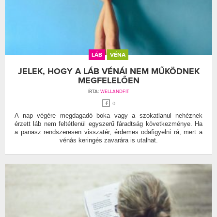
LÁB
VÉNA
JELEK, HOGY A LÁB VÉNÁI NEM MŰKÖDNEK
MEGFELELŐEN
ÍRTA:
WELLANDFIT
0
A nap végére megdagadó boka vagy a szokatlanul nehéznek
érzett láb nem feltétlenül egyszerű fáradtság következménye. Ha
a panasz rendszeresen visszatér, érdemes odafigyelni rá, mert a
vénás keringés zavarára is utalhat.