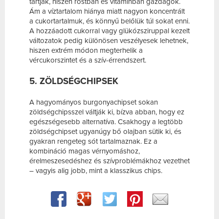
tartják, hiszen rostban és vitaminban gazdagok.
Ám a víztartalom hiánya miatt nagyon koncentrált
a cukortartalmuk, és könnyű belőlük túl sokat enni.
A hozzáadott cukorral vagy glükózsziruppal kezelt
változatok pedig különösen veszélyesek lehetnek,
hiszen extrém módon megterhelik a
vércukorszintet és a szív-érrendszert.
5. ZÖLDSÉGCHIPSEK
A hagyományos burgonyachipset sokan
zöldségchipsszel váltják ki, bízva abban, hogy ez
egészségesebb alternatíva. Csakhogy a legtöbb
zöldségchipset ugyanúgy bő olajban sütik ki, és
gyakran rengeteg sót tartalmaznak. Ez a
kombináció magas vérnyomáshoz,
érelmeszesedéshez és szívproblémákhoz vezethet
– vagyis alig jobb, mint a klasszikus chips.