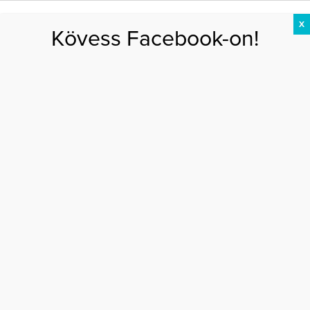
X
Kövess Facebook-on!
DIÉTA
FOGYÁS
EDZÉS
ZSÍRÉGETÉS
KEREKFENÉK
HASIZOM
FEHÉRJE
Főoldal
>
EGÉSZSÉG
>
Ez az 5 egészségesnek hitt étel rosszat tesz a
szívednek