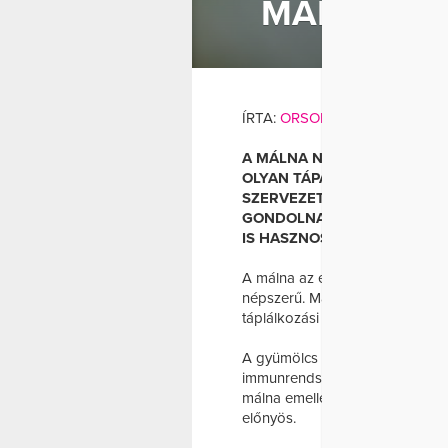
MÁLNA A 
ÍRTA:
ORSOLYANEMETH
A MÁLNA NEMCSAK FINOM É
OLYAN TÁPANYAGOKKAL IS,
SZERVEZET MŰKÖDÉSÉRE. S
GONDOLNAK RÁ, PEDIG RE
IS HASZNOS LEHET.
A málna az egyik legkedvelteb
népszerű. Magas vitamin-, ásván
táplálkozási szakértők is gyakra
A gyümölcs különösen gazdag C-
immunrendszer működésében, eme
málna emellett rostban is bőve
előnyös.