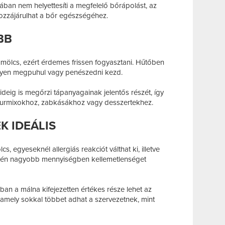
an nem helyettesíti a megfelelő bőrápolást, az
ozzájárulhat a bőr egészségéhez.
BB
mölcs, ezért érdemes frissen fogyasztani. Hűtőben
nnyen megpuhul vagy penészedni kezd.
eig is megőrzi tápanyagainak jelentős részét, így
 turmixokhoz, zabkásákhoz vagy desszertekhez.
K IDEÁLIS
 egyeseknél allergiás reakciót válthat ki, illetve
tén nagyobb mennyiségben kellemetlenséget
n a málna kifejezetten értékes része lehet az
amely sokkal többet adhat a szervezetnek, mint