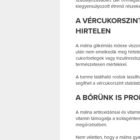
kiegyensúlyozott étrend részeké
A VÉRCUKORSZIN
HIRTELEN
A málna glikémiás indexe viszon
után nem emelkedik meg hirtelen
cukorbetegek vagy inzulinreziszt
természetesen mértékkel.
A benne található rostok lassíth
segíthet a vércukorszint stabila
A BŐRÜNK IS PRO
A málna antioxidánsai és vitami
vitamin támogatja a kollagénte
megőrzésében.
Nem véletlen, hogy a málna gya