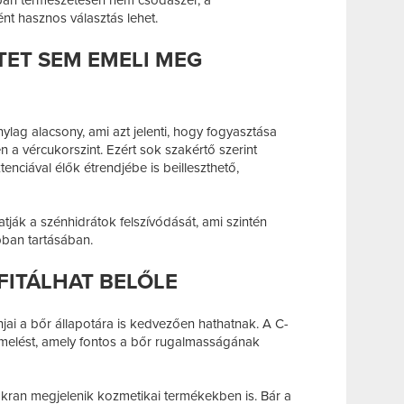
nt hasznos választás lehet.
TET SEM EMELI MEG
ylag alacsony, ami azt jelenti, hogy fogyasztása
 a vércukorszint. Ezért sok szakértő szerint
enciával élők étrendjébe is beilleszthető,
atják a szénhidrátok felszívódását, ami szintén
bban tartásában.
FITÁLHAT BELŐLE
njai a bőr állapotára is kedvezően hathatnak. A C-
rmelést, amely fontos a bőr rugalmasságának
kran megjelenik kozmetikai termékekben is. Bár a