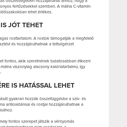
ás összességében hozzájárulhat ahhoz, hogy a
izonyos fertőzésekkel szemben. A málna C-vitamin-
időszakokban lehet értékes.
IS JÓT TEHET
gas rosttartalom. A rostok támogatják a megfelelő
ztést és hozzájárulhatnak a teltségérzet
t fontos, akik szeretnének tudatosabban étkezni
 málna viszonylag alacsony kalóriatartalmú, így
.
ÉRE IS HATÁSSAL LEHET
sát gyakran hozzák összefüggésbe a szív- és
a antioxidánsai és rostjai hozzájárulhatnak a
ásához.
amely fontos szerepet játszik a vérnyomás
an természetesen nem csodaszer, a