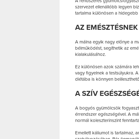
A rendszeres gyümölcsfogyaszt
szervezet ellenállóbb legyen b
tartalma különösen a hidegebb 
AZ EMÉSZTÉSNEK 
A málna egyik nagy előnye a ma
bélműködést, segíthetik az emés
kialakulásához.
Ez különösen azok számára lehe
vagy figyelnek a testsúlyukra. A
diétába is könnyen beilleszthető
A SZÍV EGÉSZSÉG
A bogyós gyümölcsök fogyasztá
érrendszer egészségével. A máln
normál koleszterinszint fenntart
Emellett káliumot is tartalmaz, 
szabályozásában. Bár önmagáb