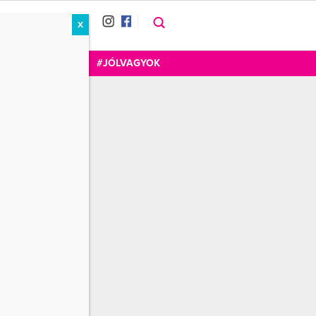
X
RÁT
CUKOR
FOGADOM
#JÓLVAGYOK