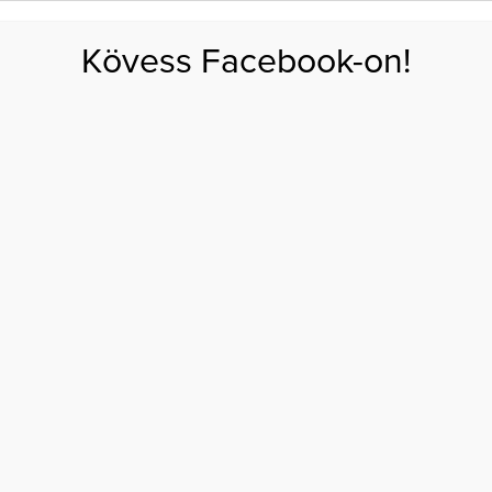
FOGYÁS
EDZÉS
ZSÍRÉGETÉS
KEREKFENÉK
HASIZOM
FEHÉRJE
SZÉNHID
Kövess Facebook-on!
GÁS
EGÉSZSÉG
ÉTRENDEK
SZÉPSÉG
AKTUÁLIS
eszi a málna a szervezetünkkel
K, DE EZT TESZI A