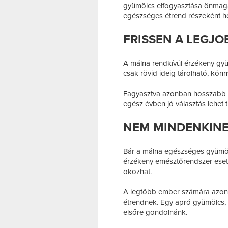
gyümölcs elfogyasztása önmagáb
egészséges étrend részeként h
FRISSEN A LEGJO
A málna rendkívül érzékeny gyü
csak rövid ideig tárolható, kö
Fagyasztva azonban hosszabb id
egész évben jó választás lehet
NEM MINDENKINE
Bár a málna egészséges gyümölcs,
érzékeny emésztőrendszer ese
okozhat.
A legtöbb ember számára azonba
étrendnek. Egy apró gyümölcs, 
elsőre gondolnánk.