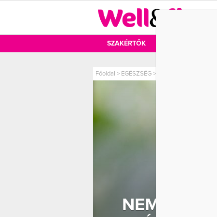
DIÉTA
SZAKÉRTŐK
DIÉTA
MOZ
Főoldal
>
EGÉSZSÉG
>
Nem hinnénk, de ezt t
NEM HINNÉN