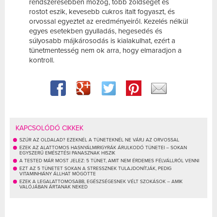
rendszeresebben mozog, több zöldséget és
rostot eszik, kevesebb cukros italt fogyaszt, és
orvossal egyeztet az eredményeiről. Kezelés nélkül
egyes esetekben gyulladás, hegesedés és
súlyosabb májkárosodás is kialakulhat, ezért a
tünetmentesség nem ok arra, hogy elmaradjon a
kontroll.
KAPCSOLÓDÓ CIKKEK
SZÚR AZ OLDALAD? EZEKNÉL A TÜNETEKNÉL NE VÁRJ AZ ORVOSSAL
EZEK AZ ALATTOMOS HASNYÁLMIRIGYRÁK ÁRULKODÓ TÜNETEI – SOKAN
EGYSZERŰ EMÉSZTÉSI PANASZNAK HISZIK
A TESTED MÁR MOST JELEZ: 5 TÜNET, AMIT NEM ÉRDEMES FÉLVÁLLRÓL VENNI
EZT AZ 5 TÜNETET SOKAN A STRESSZNEK TULAJDONÍTJÁK, PEDIG
VITAMINHIÁNY ÁLLHAT MÖGÖTTE
EZEK A LEGALATTOMOSABB, EGÉSZSÉGESNEK VÉLT SZOKÁSOK – AMIK
VALÓJÁBAN ÁRTANAK NEKED