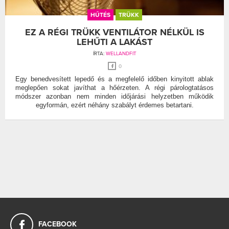
HŰTÉS
TRÜKK
EZ A RÉGI TRÜKK VENTILÁTOR NÉLKÜL IS
LEHŰTI A LAKÁST
ÍRTA:
WELLANDFIT
0
Egy benedvesített lepedő és a megfelelő időben kinyitott ablak
meglepően sokat javíthat a hőérzeten. A régi párologtatásos
módszer azonban nem minden időjárási helyzetben működik
egyformán, ezért néhány szabályt érdemes betartani.
FACEBOOK