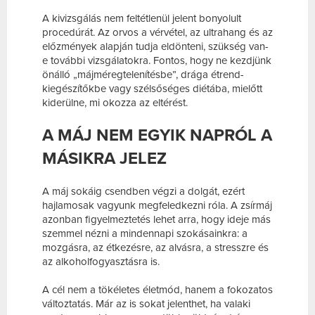
A kivizsgálás nem feltétlenül jelent bonyolult
procedúrát. Az orvos a vérvétel, az ultrahang és az
előzmények alapján tudja eldönteni, szükség van-
e további vizsgálatokra. Fontos, hogy ne kezdjünk
önálló „májméregtelenítésbe”, drága étrend-
kiegészítőkbe vagy szélsőséges diétába, mielőtt
kiderülne, mi okozza az eltérést.
A MÁJ NEM EGYIK NAPRÓL A
MÁSIKRA JELEZ
A máj sokáig csendben végzi a dolgát, ezért
hajlamosak vagyunk megfeledkezni róla. A zsírmáj
azonban figyelmeztetés lehet arra, hogy ideje más
szemmel nézni a mindennapi szokásainkra: a
mozgásra, az étkezésre, az alvásra, a stresszre és
az alkoholfogyasztásra is.
A cél nem a tökéletes életmód, hanem a fokozatos
változtatás. Már az is sokat jelenthet, ha valaki