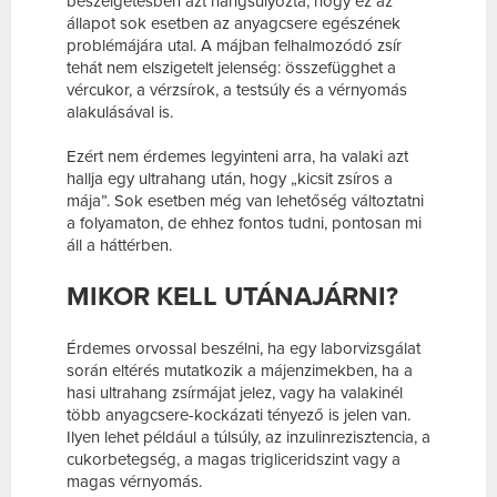
beszélgetésben azt hangsúlyozta, hogy ez az
állapot sok esetben az anyagcsere egészének
problémájára utal. A májban felhalmozódó zsír
tehát nem elszigetelt jelenség: összefügghet a
vércukor, a vérzsírok, a testsúly és a vérnyomás
alakulásával is.
Ezért nem érdemes legyinteni arra, ha valaki azt
hallja egy ultrahang után, hogy „kicsit zsíros a
mája”. Sok esetben még van lehetőség változtatni
a folyamaton, de ehhez fontos tudni, pontosan mi
áll a háttérben.
MIKOR KELL UTÁNAJÁRNI?
Érdemes orvossal beszélni, ha egy laborvizsgálat
során eltérés mutatkozik a májenzimekben, ha a
hasi ultrahang zsírmájat jelez, vagy ha valakinél
több anyagcsere-kockázati tényező is jelen van.
Ilyen lehet például a túlsúly, az inzulinrezisztencia, a
cukorbetegség, a magas trigliceridszint vagy a
magas vérnyomás.