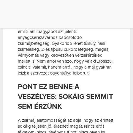
köthető formája, de ma már egyre több szó esik
arról a változatról is, amely elsősorban az
anyagcsere működésével függ össze.
Ezt az állapotot a szakirodalom ma MASLD néven
említi, ami nagyjából azt jelenti:
anyagcserezavarhoz kapcsolódó
zsírmájbetegség. Gyakoribb lehet túlsúly, hasi
zsírfelesleg, 2-es típusú cukorbetegség, magas
vérnyomás vagy kedvezőtlen vérzsírértékek
mellett is. Nem arról van szó, hogy valaki „rosszul
csinált” valamit, hanem arról, hogy a máj gyakran
jelzi: a szervezet egyensúlya felborult.
PONT EZ BENNE A
VESZÉLYES: SOKÁIG SEMMIT
SEM ÉRZÜNK
A zsírmáj alattomosságát az adja, hogy az érintett
sokáig teljesen jól érezheti magát. Nincs erős
fájdalom, nincs látványos tünet, nincs olyan jel,