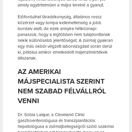
amely egyértelműen a májra terelné a gyanút.
Előfordulhat fáradékonyság, általános rossz
közérzet vagy tompa kellemetlenség a jobb
bordaív alatt, de ezek annyira hétköznapi
panaszok, hogy a legtöbben nem tulajdonítanak
nekik különösebb jelentőséget. A zsírmáj gyakran
egy más okból végzett laborvizsgálat során derül
ki, például amikor emelkedett májenzimértékek
látszanak.
AZ AMERIKAI
MÁJSPECIALISTA SZERINT
NEM SZABAD FÉLVÁLLRÓL
VENNI
Dr. Sobia Laique, a Cleveland Clinic
gasztroenterológusa és transzplantációs
hepatológusa a zsírmájbetegségről szóló szakmai