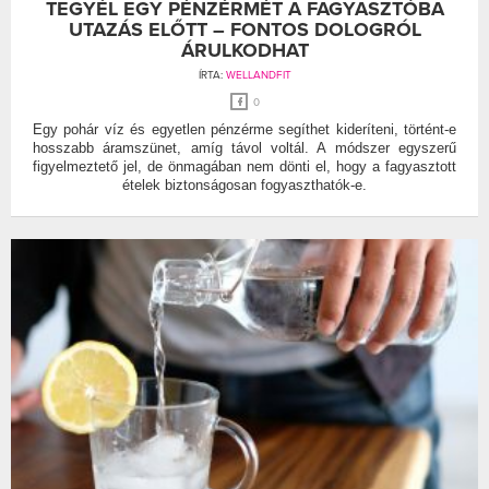
TEGYÉL EGY PÉNZÉRMÉT A FAGYASZTÓBA
UTAZÁS ELŐTT – FONTOS DOLOGRÓL
ÁRULKODHAT
ÍRTA:
WELLANDFIT
0
Egy pohár víz és egyetlen pénzérme segíthet kideríteni, történt-e
hosszabb áramszünet, amíg távol voltál. A módszer egyszerű
figyelmeztető jel, de önmagában nem dönti el, hogy a fagyasztott
ételek biztonságosan fogyaszthatók-e.