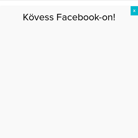
X
Kövess Facebook-on!
DIÉTA
FOGYÁS
EDZÉS
ZSÍRÉGETÉS
KEREKFENÉK
HASIZOM
FEHÉRJE
Főoldal
>
EGÉSZSÉG
>
Orvos figyelmeztet: a veszélyes és alattomos
zsírmáj sokáig nem okoz tünetet