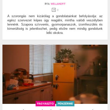
ÍRTA:
WELLANDFIT
0
A szorongás nem kizárólag a gondolatainkat befolyásolja: az
egész szervezet képes úgy reagálni, mintha valódi veszélyben
lennénk. Szapora szívverés, gyomorpanaszok, izomfeszülés és
kimerültség is jelentkezhet, pedig elsőre nem mindig gondolunk
lelki okokra.
FAGYASZTÓ
PÉNZÉRME