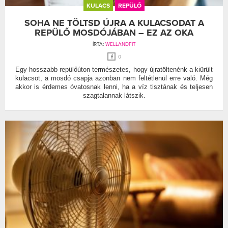
KULACS
REPÜLŐ
SOHA NE TÖLTSD ÚJRA A KULACSODAT A
REPÜLŐ MOSDÓJÁBAN – EZ AZ OKA
ÍRTA:
WELLANDFIT
0
Egy hosszabb repülőúton természetes, hogy újratöltenénk a kiürült
kulacsot, a mosdó csapja azonban nem feltétlenül erre való. Még
akkor is érdemes óvatosnak lenni, ha a víz tisztának és teljesen
szagtalannak látszik.